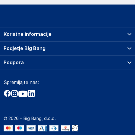
Koristne informacije
Prodajna mesta
Podjetje Big Bang
Splošni pogoji
O podjetju
Podpora
Storitve
Kontakti
Dostava, vnos in odvoz
Pogosta vprašanja
Družbena odgovornost
Načini plačila
Spremljajte nas:
Marketplace
Obvestila za javnost
Nakup na obroke
Kako oddati naročilo?
Akt o digitalnih storitvah
Zavarovanje izdelkov
Vračila in reklamacije
Prodaja podjetjem
Politika zasebnosti
Big Partner - distribucija
Spletni piškotki
© 2026 - Big Bang, d.o.o.
Marketplace za partnerje
Novosti