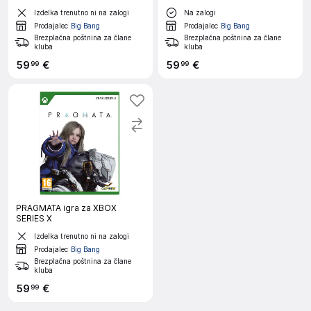
Izdelka trenutno ni na zalogi
Na zalogi
Prodajalec
Big Bang
Prodajalec
Big Bang
Brezplačna poštnina za člane
Brezplačna poštnina za člane
kluba
kluba
59
€
59
€
99
99
PRAGMATA igra za XBOX
SERIES X
Izdelka trenutno ni na zalogi
Prodajalec
Big Bang
Brezplačna poštnina za člane
kluba
59
€
99