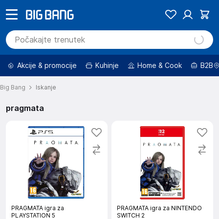
Akcije & promocije
Kuhinje
Home & Cook
B2B
Big Bang
Iskanje
pragmata
PRAGMATA igra za
PRAGMATA igra za NINTENDO
PLAYSTATION 5
SWITCH 2