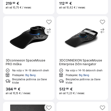
219
€
112
€
99
99
ali od
10,75 €
/ mesec
ali od
10,62 €
/ mesec
3Dconnexion SpaceMouse
3DCONNEXION SpaceMouse
PRO miška
Enterprise žični navigator
Na voljo v 14-16 delovnih dneh
Na voljo v 14-16 delovnih dneh
Prodajalec
Big Bang
Prodajalec
Big Bang
Brezplačna poštnina za člane
Brezplačna poštnina za člane
kluba
kluba
384
€
512
€
99
99
ali od
10,15 €
/ mesec
ali od
11,23 €
/ mesec