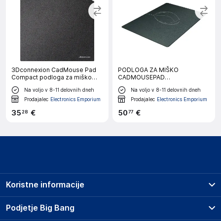
3Dconnexion CadMouse Pad
PODLOGA ZA MIŠKO
Compact podloga za miško
CADMOUSEPAD
črna
3DCONNEXION
Na voljo v 8-11 delovnih dneh
Na voljo v 8-11 delovnih dneh
Prodajalec
Electronics Emporium
Prodajalec
Electronics Emporium
35
€
50
€
28
77
Koristne informacije
Prodajna mesta
Podjetje Big Bang
Splošni pogoji