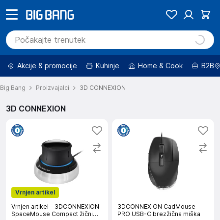
Akcije & promocije
Kuhinje
Home & Cook
B2B
Big Bang
Proizvajalci
3D CONNEXION
3D CONNEXION
Vrnjen artikel
Vrnjen artikel - 3DCONNEXION
3DCONNEXION CadMouse
SpaceMouse Compact žični
PRO USB-C brezžična miška