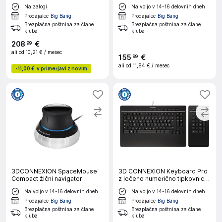
navigator
Na zalogi
Na voljo v 14-16 delovnih dneh
Prodajalec
Big Bang
Prodajalec
Big Bang
Brezplačna poštnina za člane
Brezplačna poštnina za člane
kluba
kluba
208
€
99
ali od
10,21 €
/ mesec
155
€
99
ali od
11,84 €
/ mesec
-
11,00 €
v primerjavi z novim
3DCONNEXION SpaceMouse
3D CONNEXION Keyboard Pro
Compact žični navigator
z ločeno numerično tipkovnico
USB, US SLO g. tipkovnica
Na voljo v 14-16 delovnih dneh
Na voljo v 14-16 delovnih dneh
Prodajalec
Big Bang
Prodajalec
Big Bang
Brezplačna poštnina za člane
Brezplačna poštnina za člane
kluba
kluba