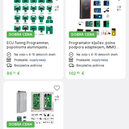
DOBRA CENA
DOBRA CENA
ECU Tuning Programmer,
Programator ključev, polna
popolnoma aluminijasta
podpora adapterjem, IMMO
konstrukcija, 22PCS adapter,
zamenjava prevoženih
Na voljo v 6-10 delovnih dneh
Na voljo v 6-10 delovnih dneh
22PCS adapterji
kilometrov, Iprog 12 adapterjev
Prodajalec
supplyswap
Prodajalec
supplyswap
Brezplačna poštnina
Brezplačna poštnina
86
€
162
€
10
90
DOBRA CENA