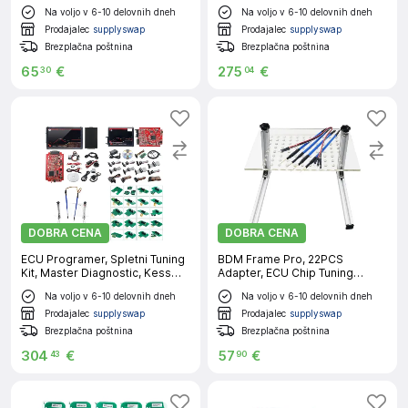
ključev/airbag, Renolink 199
Kess ktag 22kos
Na voljo v 6-10 delovnih dneh
Na voljo v 6-10 delovnih dneh
Prodajalec
supplyswap
Prodajalec
supplyswap
Brezplačna poštnina
Brezplačna poštnina
65
€
275
€
30
04
DOBRA CENA
DOBRA CENA
ECU Programer, Spletni Tuning
BDM Frame Pro, 22PCS
Kit, Master Diagnostic, Kess
Adapter, ECU Chip Tuning
Ktag 22PCS LED
Flasher, LED BDM Frame
Na voljo v 6-10 delovnih dneh
Na voljo v 6-10 delovnih dneh
Prodajalec
supplyswap
Prodajalec
supplyswap
Brezplačna poštnina
Brezplačna poštnina
304
€
57
€
43
90