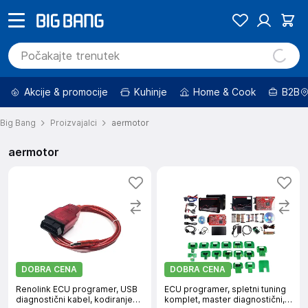
Akcije & promocije
Kuhinje
Home & Cook
B2B
Big Bang
Proizvajalci
aermotor
aermotor
DOBRA CENA
DOBRA CENA
Renolink ECU programer, USB
ECU programer, spletni tuning
diagnostični kabel, kodiranje
komplet, master diagnostični,