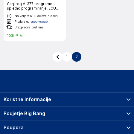
Carprog V1377 programer,
spletno programiranje, ECU
Chip Turning, Carprog V1377
Na voljo v 6-10 delovnih dneh
set
Prodajalec
supplyswap
Brezplačna poštnina
136
€
74
1
2
Koristne informacije
Prodajna mesta
Podjetje Big Bang
Splošni pogoji
O podjetju
Podpora
Storitve
Kontakti