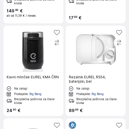
kluba
kluba
149
€
99
ali od
11,38 €
/ mesec
17
€
99
Kavni mlinček EUREL KMA ČRN
Rezalnik EUREL RS54,
baterijski, bel
Na zalogi
Na zalogi
Prodajalec
Big Bang
Prodajalec
Big Bang
Brezplačna poštnina za člane
Brezplačna poštnina za člane
kluba
kluba
24
€
89
€
90
99