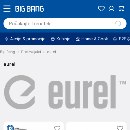
Akcije & promocije
Kuhinje
Home & Cook
B2B
Big Bang
Proizvajalci
eurel
eurel