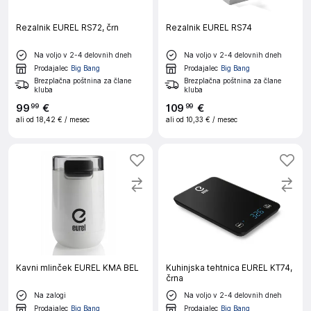
Rezalnik EUREL RS72, črn
Rezalnik EUREL RS74
Na voljo v 2-4 delovnih dneh
Na voljo v 2-4 delovnih dneh
Prodajalec
Big Bang
Prodajalec
Big Bang
Brezplačna poštnina za člane
Brezplačna poštnina za člane
kluba
kluba
99
€
109
€
99
99
ali od
18,42 €
/ mesec
ali od
10,33 €
/ mesec
Kavni mlinček EUREL KMA BEL
Kuhinjska tehtnica EUREL KT74,
črna
Na zalogi
Na voljo v 2-4 delovnih dneh
Prodajalec
Big Bang
Prodajalec
Big Bang