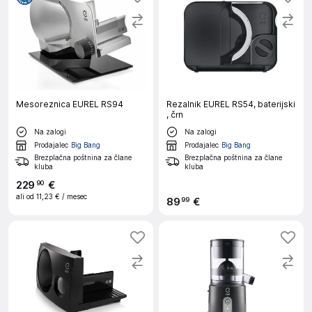
Mesoreznica EUREL RS94
Rezalnik EUREL RS54, baterijski
, črn
Na zalogi
Na zalogi
Prodajalec
Big Bang
Prodajalec
Big Bang
Brezplačna poštnina za člane
Brezplačna poštnina za člane
kluba
kluba
229
€
90
ali od
11,23 €
/ mesec
89
€
99