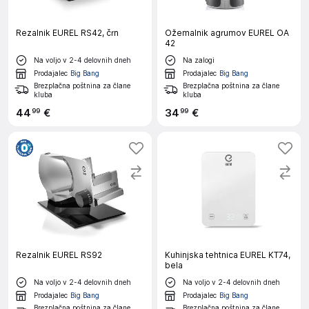
Rezalnik EUREL RS42, črn
Ožemalnik agrumov EUREL OA
42
Na voljo v 2-4 delovnih dneh
Na zalogi
Prodajalec
Big Bang
Prodajalec
Big Bang
Brezplačna poštnina za člane
Brezplačna poštnina za člane
kluba
kluba
44
€
34
€
99
99
Rezalnik EUREL RS92
Kuhinjska tehtnica EUREL KT74,
bela
Na voljo v 2-4 delovnih dneh
Na voljo v 2-4 delovnih dneh
Prodajalec
Big Bang
Prodajalec
Big Bang
Brezplačna poštnina za člane
Brezplačna poštnina za člane