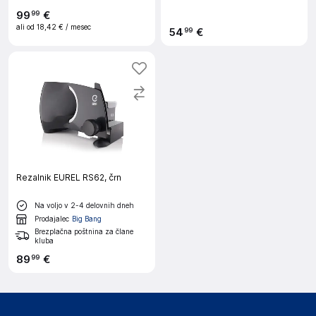
99
€
99
ali od
18,42 €
/ mesec
54
€
99
Rezalnik EUREL RS62, črn
Na voljo v 2-4 delovnih dneh
Prodajalec
Big Bang
Brezplačna poštnina za člane
kluba
89
€
99