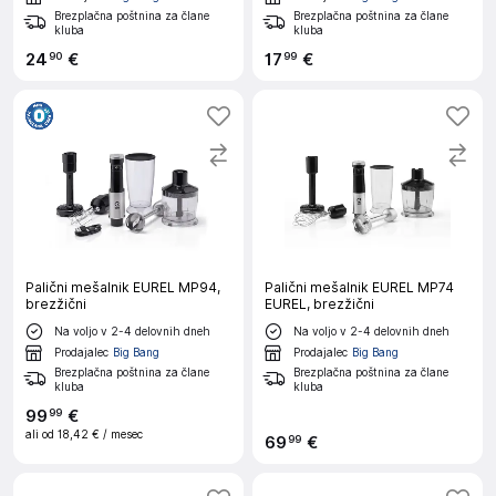
Brezplačna poštnina za člane
Brezplačna poštnina za člane
kluba
kluba
24
€
17
€
90
99
Palični mešalnik EUREL MP94,
Palični mešalnik EUREL MP74
brezžični
EUREL, brezžični
Na voljo v 2-4 delovnih dneh
Na voljo v 2-4 delovnih dneh
Prodajalec
Big Bang
Prodajalec
Big Bang
Brezplačna poštnina za člane
Brezplačna poštnina za člane
kluba
kluba
99
€
99
ali od
18,42 €
/ mesec
69
€
99