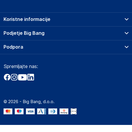
Koristne informacije
Prodajna mesta
Podjetje Big Bang
Splošni pogoji
O podjetju
Podpora
Storitve
Kontakti
Dostava, vnos in odvoz
Pogosta vprašanja
Družbena odgovornost
Načini plačila
Spremljajte nas:
Marketplace
Obvestila za javnost
Nakup na obroke
Kako oddati naročilo?
Akt o digitalnih storitvah
Zavarovanje izdelkov
Vračila in reklamacije
Prodaja podjetjem
Politika zasebnosti
Big Partner - distribucija
Spletni piškotki
© 2026 - Big Bang, d.o.o.
Marketplace za partnerje
Novosti
Interna varna linija za prijavo kršitev po ZZPRI
Zaposlitev