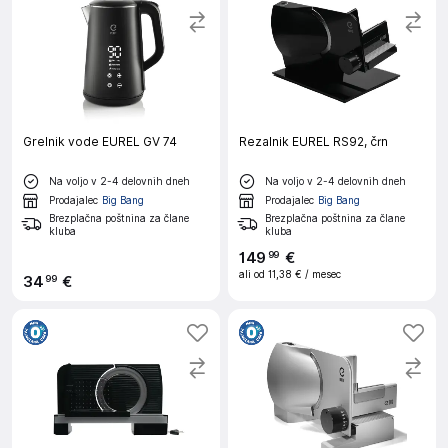
Grelnik vode EUREL GV 74
Rezalnik EUREL RS92, črn
Na voljo v 2-4 delovnih dneh
Na voljo v 2-4 delovnih dneh
Prodajalec
Big Bang
Prodajalec
Big Bang
Brezplačna poštnina za člane
Brezplačna poštnina za člane
kluba
kluba
149
€
99
ali od
11,38 €
/ mesec
34
€
99