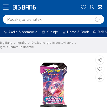
Akcije & promocije
Kuhinje
Home & Cook
B2B
Big Bang
Igrače
Družabne igre in sestavljanke
Igre s kartami in dodatki