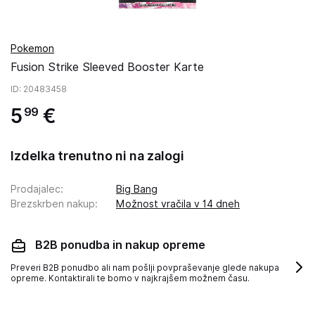
Pokemon
Fusion Strike Sleeved Booster Karte
ID
: 20483458
5
€
99
Izdelka trenutno ni na zalogi
Prodajalec
:
Big Bang
Brezskrben nakup
:
Možnost vračila v 14 dneh
B2B ponudba in nakup opreme
Preveri B2B ponudbo ali nam pošlji povpraševanje glede nakupa
opreme. Kontaktirali te bomo v najkrajšem možnem času.