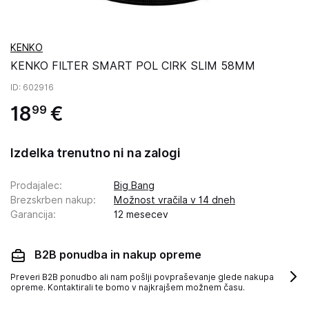
KENKO
KENKO FILTER SMART POL CIRK SLIM 58MM
ID
: 602916
18
€
99
Izdelka trenutno ni na zalogi
Prodajalec
:
Big Bang
Brezskrben nakup
:
Možnost vračila v 14 dneh
Garancija
:
12 mesecev
B2B ponudba in nakup opreme
Preveri B2B ponudbo ali nam pošlji povpraševanje glede nakupa
opreme. Kontaktirali te bomo v najkrajšem možnem času.