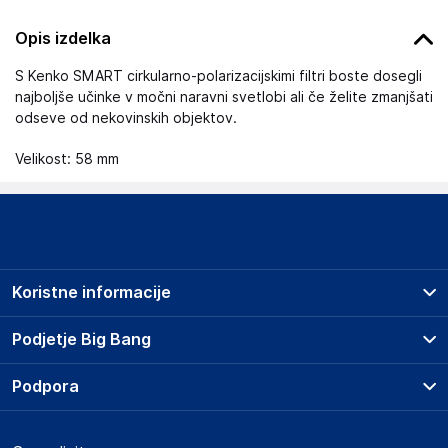
Opis izdelka
S Kenko SMART cirkularno-polarizacijskimi filtri boste dosegli
najboljše učinke v močni naravni svetlobi ali če želite zmanjšati
odseve od nekovinskih objektov.
Velikost: 58 mm
Koristne informacije
Prodajna mesta
Podjetje Big Bang
Splošni pogoji
O podjetju
Podpora
Storitve
Kontakti
Dostava, vnos in odvoz
Pogosta vprašanja
Družbena odgovornost
Načini plačila