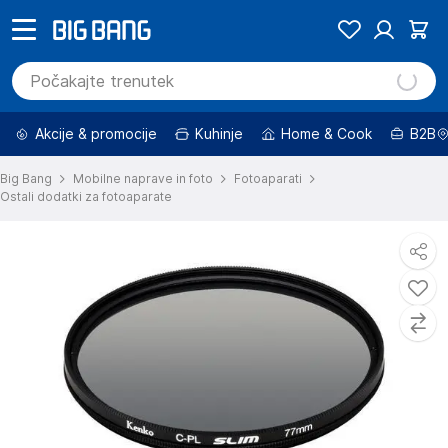
Akcije & promocije
Kuhinje
Home & Cook
B2B
Big Bang
Mobilne naprave in foto
Fotoaparati
Ostali dodatki za fotoaparate