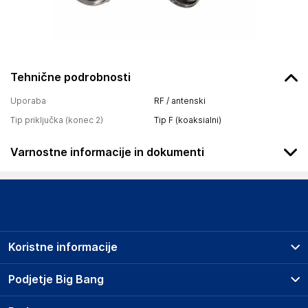
Tehnične podrobnosti
Uporaba
RF / antenski
Tip priključka (konec 2)
Tip F (koaksialni)
Varnostne informacije in dokumenti
Podatki o proizvajalcu
Podatki o proizvajalcu vključujejo informacije (naziv, naslov,
državo in elektronski naslov) povezane s proizvajalcem
izdelka.
Koristne informacije
AHAC d.o.o.
Cesta Kozjanskega odreda 21 3230 Šentjur
Prodajna mesta
Podjetje Big Bang
Slovenija
Splošni pogoji
tehnika@ahac.si
O podjetju