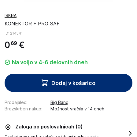
ISKRA
KONEKTOR F PRO SAF
ID
: 214541
0
€
69
Na voljo v 4-6 delovnih dneh
Dodaj v košarico
Prodajalec
:
Big Bang
Brezskrben nakup
:
Možnost vračila v 14 dneh
Zaloga po poslovalnicah
(0)
Osebni prevzem brezplačno v izbrani poslovalnici z