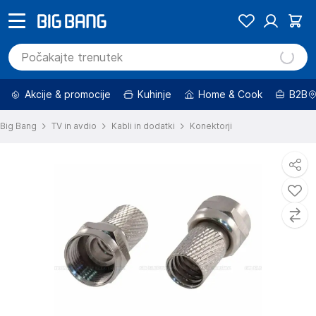
Akcije & promocije
Kuhinje
Home & Cook
B2B
Big Bang
TV in avdio
Kabli in dodatki
Konektorji