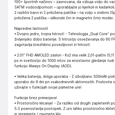
100+ športnih načinov – zasnovana, da vzbuja voljo do va
3ATM vodoodpornost – uporabljajte jo kjerkoli in kadarkoli
2 različni barvi in 2 priložena paščka – na voljo v srebrni (
priložena 2 paščka – silikonski črn in magnetni črno moder.
Napredne lastnosti!
• Dvojno jedro, trojna hitrost! - Tehnologija „Dual Core“ 
življenjsko dobo baterije. S hitrostjo osveževanja do 60 F
zagotavlja brezhibno povezljivost in hitrost!
• 2.01” FHD AMOLED zaslon - Ks2 ima velik 2,01-palčni (5,1
px in svetlostjo do 1000 nitov za enostavno gledanje tud
funkcijo Always On Display (AOD).
• Velika baterija, dolga uporaba - Z izboljšano 300mAh po
uporabo do 9 dni pri vsakodnevnih aktivnostih. Poslovite
uživajte v funkcijah svoje pametne ure!
Funkcije brez primerjave!
• Prostoročno klicanje! - Za razliko od drugih zapleteni
5.3 poenostavlja postopek. Z uro lahko prostoročno kličet
in sprejmete / zavrnete klic.