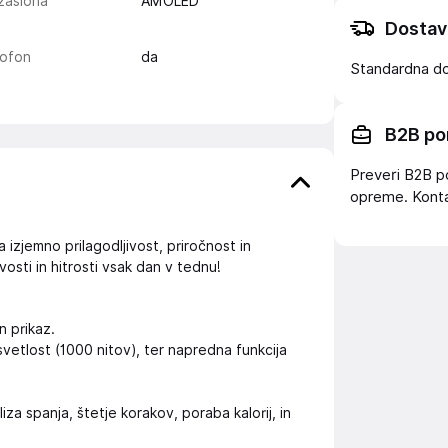
zaslona
AMOLED
Dostav
rofon
da
Standardna d
B2B po
Preveri B2B p
opreme. Konta
 izjemno prilagodljivost, priročnost in
osti in hitrosti vsak dan v tednu!
n prikaz.
svetlost (1000 nitov), ter napredna funkcija
liza spanja, štetje korakov, poraba kalorij, in