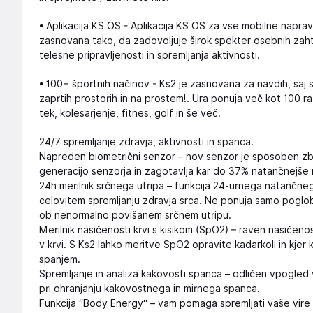
• Aplikacija KS OS - Aplikacija KS OS za vse mobilne naprave,
zasnovana tako, da zadovoljuje širok spekter osebnih za
telesne pripravljenosti in spremljanja aktivnosti.
• 100+ športnih načinov - Ks2 je zasnovana za navdih, saj s
zaprtih prostorih in na prostem!. Ura ponuja več kot 100 raz
tek, kolesarjenje, fitnes, golf in še več.
24/7 spremljanje zdravja, aktivnosti in spanca!
Napreden biometrični senzor – nov senzor je sposoben zbr
generacijo senzorja in zagotavlja kar do 37% natančnejše 
24h merilnik srčnega utripa – funkcija 24-urnega natančneg
celovitem spremljanju zdravja srca. Ne ponuja samo poglo
ob nenormalno povišanem srčnem utripu.
Merilnik nasičenosti krvi s kisikom (SpO2) – raven nasičeno
v krvi. S Ks2 lahko meritve SpO2 opravite kadarkoli in kjer
spanjem.
Spremljanje in analiza kakovosti spanca – odličen vpogle
pri ohranjanju kakovostnega in mirnega spanca.
Funkcija “Body Energy“ – vam pomaga spremljati vaše vire 