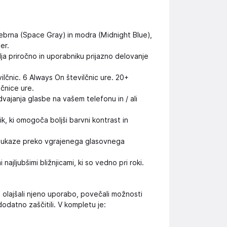
– srebrna (Space Gray) in modra (Midnight Blue),
er.
lja priročno in uporabniku prijazno delovanje
ilčnic. 6 Always On številčnic ure. 20+
lčnice ure.
ajanja glasbe na vašem telefonu in / ali
, ki omogoča boljši barvni kontrast in
e ukaze preko vgrajenega glasovnega
ajljubšimi bližnjicami, ki so vedno pri roki.
še olajšali njeno uporabo, povečali možnosti
 dodatno zaščitili. V kompletu je: