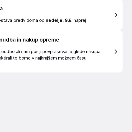
a
ostava
predvidoma od
nedelje, 9.8.
naprej
nudba in nakup opreme
onudbo ali nam pošlji povpraševanje glede nakupa
ktirali te bomo v najkrajšem možnem času.