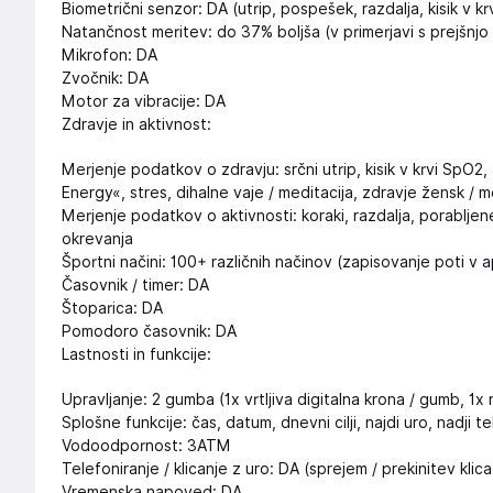
Biometrični senzor: DA (utrip, pospešek, razdalja, kisik v k
Natančnost meritev: do 37% boljša (v primerjavi s prejšnjo
Mikrofon: DA
Zvočnik: DA
Motor za vibracije: DA
Zdravje in aktivnost:
Merjenje podatkov o zdravju: srčni utrip, kisik v krvi SpO2
Energy«, stres, dihalne vaje / meditacija, zdravje žensk / m
Merjenje podatkov o aktivnosti: koraki, razdalja, porabljene
okrevanja
Športni načini: 100+ različnih načinov (zapisovanje poti v apl
Časovnik / timer: DA
Štoparica: DA
Pomodoro časovnik: DA
Lastnosti in funkcije:
Upravljanje: 2 gumba (1x vrtljiva digitalna krona / gumb, 1
Splošne funkcije: čas, datum, dnevni cilji, najdi uro, nadji t
Vodoodpornost: 3ATM
Telefoniranje / klicanje z uro: DA (sprejem / prekinitev klic
Vremenska napoved: DA