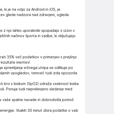
 ki je na voljo za Android in iOS, je
htev glede nadzora nad zdravjem, ogleda
e z njo lahko uporabniki spopadajo z izzivi v
ličnih načinov športa in vadbe, ki vključujejo
ati 35% več podatkov v primerjavi s prejšnjo
rezultate meritev!
a spremljanja srčnega utripa se odlikuje po
bljenih vpogledov, temveč tudi izda opozorila
sti krvi s kisikom (SpO2) odraža vsebnost kisika
 koli. Ponuja tudi neprekinjeno sledenje med
d v vaše spalne navade in dobrodošla pomoč
energije. Vsakih 30 minut zbira podatke o vaši