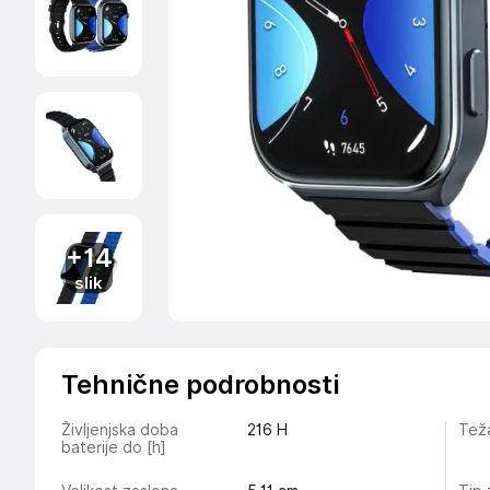
+14
slik
Tehnične podrobnosti
Življenjska doba
216
H
Teža
baterije do [h]