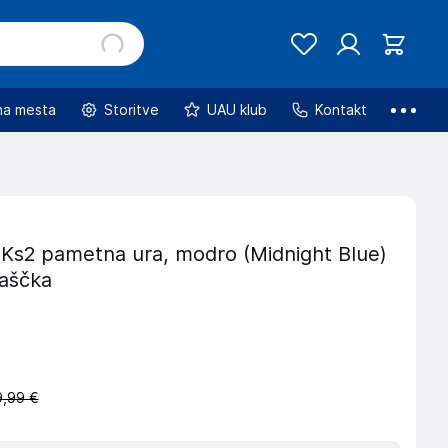
na mesta
Storitve
UAU klub
Kontakt
Ks2 pametna ura, modro (Midnight Blue)
paščka
,99 €