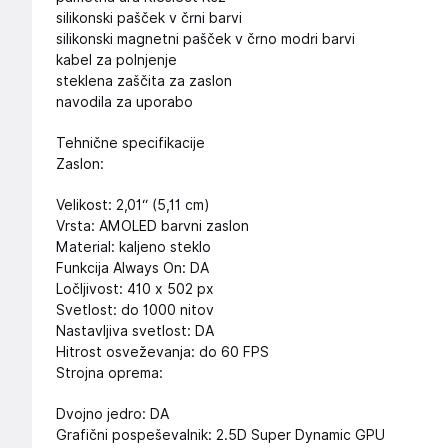
silikonski pašček v črni barvi
silikonski magnetni pašček v črno modri barvi
kabel za polnjenje
steklena zaščita za zaslon
navodila za uporabo
Tehnične specifikacije
Zaslon:
Velikost: 2,01“ (5,11 cm)
Vrsta: AMOLED barvni zaslon
Material: kaljeno steklo
Funkcija Always On: DA
Ločljivost: 410 x 502 px
Svetlost: do 1000 nitov
Nastavljiva svetlost: DA
Hitrost osveževanja: do 60 FPS
Strojna oprema:
Dvojno jedro: DA
Grafični pospeševalnik: 2.5D Super Dynamic GPU