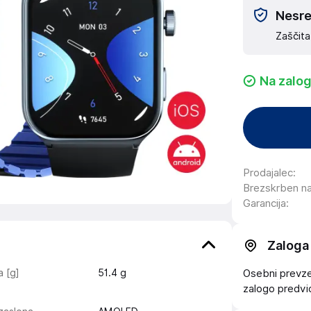
Nesreč
Zaščita
Na zalog
Prodajalec
:
Brezskrben n
Garancija
:
Zaloga
 [g]
51.4
g
Osebni prevzem
zalogo
predv