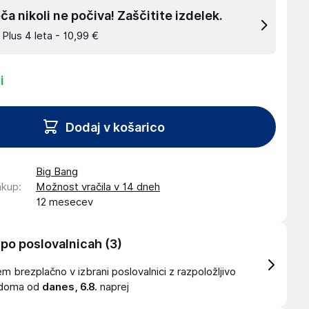
a nikoli ne počiva! Zaščitite izdelek.
 Plus 4 leta -
10,99 €
i
Dodaj v košarico
Big Bang
akup
:
Možnost vračila v 14 dneh
12 mesecev
 po poslovalnicah
(3)
 brezplačno v izbrani poslovalnici z razpoložljivo
idoma od
danes, 6.8.
naprej