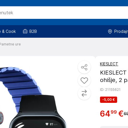
 & Cook
B2B
Prodaj
Pametne ure
KIESLECT
KIESLECT 
ohišje, 2 
ID
: 21155621
-
5,00 €
64
€
99
69