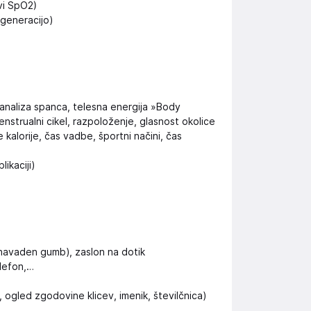
rvi SpO2)
 generacijo)
, analiza spanca, telesna energija »Body
enstrualni cikel, razpoloženje, glasnost okolice
 kalorije, čas vadbe, športni načini, čas
ikaciji)
x navaden gumb), zaslon na dotik
elefon,…
a, ogled zgodovine klicev, imenik, številčnica)