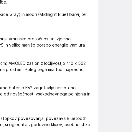
dbe.
.
Space Gray) in modri (Midnight Blue) barvi, ter
ponuja vrhunsko pretočnost in izjemno
PS in veliko manjšo porabo energije vam ura
1 cm) AMOLED zaslon z ločljivostjo 410 x 502
i na prostem. Poleg tega ima tudi napredno
lnilno baterijo Ks2 zagotavlja nemoteno
 se od nevšečnosti vsakodnevnega polnjenja in
h postopkov povezovanja, povezava Bluetooth
e, si ogledate zgodovino klicev, osebne stike