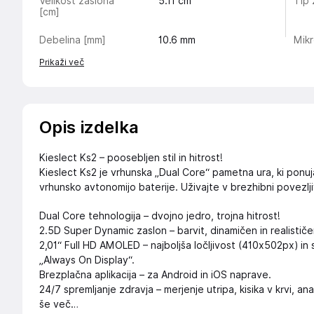
Velikost zaslona
5.11
cm
Tip 
[cm]
Debelina [mm]
10.6
mm
Mik
Prikaži več
Opis izdelka
Kieslect Ks2 – poosebljen stil in hitrost!
Kieslect Ks2 je vrhunska „Dual Core“ pametna ura, ki ponuja
vrhunsko avtonomijo baterije. Uživajte v brezhibni povezljiv
Dual Core tehnologija – dvojno jedro, trojna hitrost!
2.5D Super Dynamic zaslon – barvit, dinamičen in realističe
2,01“ Full HD AMOLED – najboljša ločljivost (410x502px) in 
„Always On Display“.
Brezplačna aplikacija – za Android in iOS naprave.
24/7 spremljanje zdravja – merjenje utripa, kisika v krvi, ana
še več…