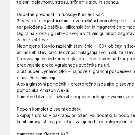
telesni dejavnosti, stresu, srčnem utripu in spancu.
Dodatne prednosti in funkcije Kieslect Ks2:
2 barviti in elegantni izbiri – dve različni barvi ohišij ure 
ter priložena 2 paščka - silikonski črn in magnetni črno mod
Digitalna krona / gumb – s svojim vrtljivim gumbom zagotav
za vse zahteve.
Neomejeno število različnih številčnic – 100+ običajnih štev
animiranih številčnic. Možnost nalaganja svojih slik za števi
Predvajanje in nadzor nad glasbo – enostaven nadzor predv
predvajanje preko vgrajenega zvočnika na uri.
2.5D Super Dynamic GPE – najnovejši grafični pospeševalnik
dinamične animacije.
Alexa glasovni pomočnik – prostoročno izdajajte glasovn
pomočnika Amazon Alexa.
Pametne bližnjice – izkusite popolno udobje z vsemi svojimi n
Popoln komplet z vsemi dodatki!
Skupaj z uro so v pakiranju priloženi vsi dodatki, ki bodo 
kombiniranja stilov, poskrbeli za njeno hitro polnjenje in jo
pametna ura Kieslect Ks2