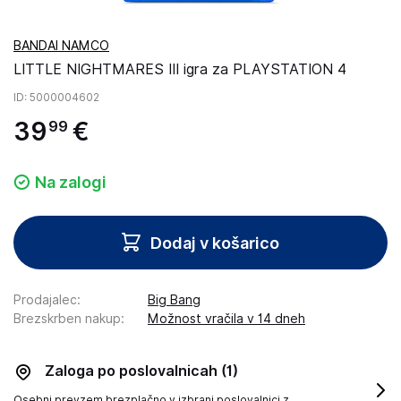
BANDAI NAMCO
LITTLE NIGHTMARES III igra za PLAYSTATION 4
ID
: 5000004602
39
€
99
Na zalogi
Dodaj v košarico
Prodajalec
:
Big Bang
Brezskrben nakup
:
Možnost vračila v 14 dneh
Zaloga po poslovalnicah
(1)
Osebni prevzem brezplačno v izbrani poslovalnici z