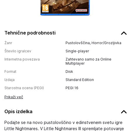
Tehnične podrobnosti
Žanr
Pustolovščina, Horror/Grozljivka
Število igralcev
Single-player
Internetna povezava
Zahtevano samo za Online
Multiplayer
Format
Disk
Izdaja
Standard Edition
Starostna ocena (PEGI)
PEGI 16
Prikaži več
Opis izdelka
Podajte se na novo pustolovščino v edinstvenem svetu igre
Little Nightmares. V Little Nightmares III spremljate potovanje