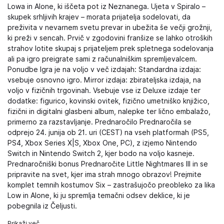
Lowa in Alone, ki iščeta pot iz Neznanega. Ujeta v Spiralo –
skupek srhljivih krajev – morata prijatelja sodelovati, da
preživita v nevarnem svetu prevar in ubežita še večji grožnji,
ki preži v sencah. Prvič v zgodovini franšize se lahko otroških
strahov lotite skupaj s prijateljem prek spletnega sodelovanja
ali pa igro preigrate sami z računalniškim spremljevalcem.
Ponudbe Igra je na voljo v več izdajah: Standardna izdaja:
vsebuje osnovno igro. Mirror izdaja: zbirateljska izdaja, na
voljo v fizičnih trgovinah. Vsebuje vse iz Deluxe izdaje ter
dodatke: figurico, kovinski ovitek, fizično umetniško knjižico,
fizični in digitalni glasbeni album, nalepke ter lično embalažo,
primerno za razstavljanje. Prednaročilo Prednaročila se
odprejo 24. junija ob 21. uri (CEST) na vseh platformah (PS5,
PS4, Xbox Series X|S, Xbox One, PC), z izjemo Nintendo
Switch in Nintendo Switch 2, kjer bodo na voljo kasneje.
Prednaročniški bonus Prednaročite Little Nightmares III in se
pripravite na svet, kjer ima strah mnogo obrazov! Prejmite
komplet temnih kostumov Six – zastrašujočo preobleko za lika
Low in Alone, ki ju spremlja temačni odsev deklice, ki je
pobegnila iz Čeljusti.
Prikaži več