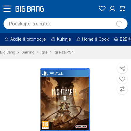
Akcije & promocije
Kuhinje
Home & Cook
B2B
Big Bang
Gaming
Igre
Igre za PS4