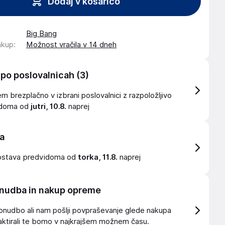
Dodaj v košarico
Big Bang
akup
:
Možnost vračila v 14 dneh
 po poslovalnicah
(3)
 brezplačno v izbrani poslovalnici z razpoložljivo
idoma od
jutri, 10.8.
naprej
a
ostava
predvidoma od
torka, 11.8.
naprej
nudba in nakup opreme
onudbo ali nam pošlji povpraševanje glede nakupa
ktirali te bomo v najkrajšem možnem času.