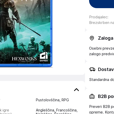
Prodajalec
:
Brezskrben n
Zaloga
Osebni prevzem
zalogo
predv
Dostav
Standardna d
B2B po
r
Pustolovščina, RPG
Preveri B2B p
k igre
Angleščina, Francoščina,
opreme. Konta