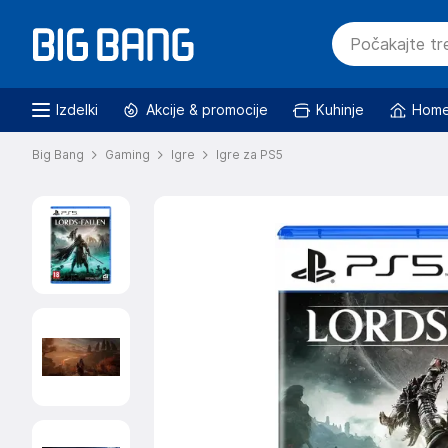
Izdelki
Akcije & promocije
Kuhinje
Home
Big Bang
Gaming
Igre
Igre za PS5