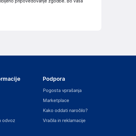
oglobljeno pripovedovanje zgodbe. Bo vaša
ormacije
Podpora
Pogosta vprašanja
Marketplace
Kako oddati naročilo?
n odvoz
Vračila in reklamacije