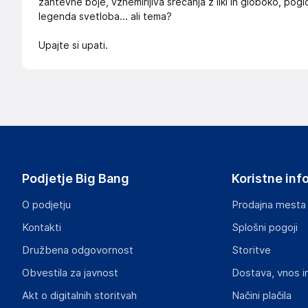
zahtevne boje, vznemirljiva srečanja z liki in globoko, p
legenda svetloba... ali tema?
Upajte si upati.
Podjetje Big Bang
Koristne inf
O podjetju
Prodajna mesta
Kontakti
Splošni pogoji
Družbena odgovornost
Storitve
Obvestila za javnost
Dostava, vnos i
Akt o digitalnih storitvah
Načini plačila