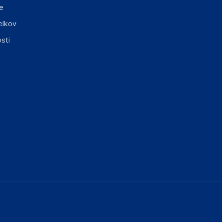
e
elkov
sti