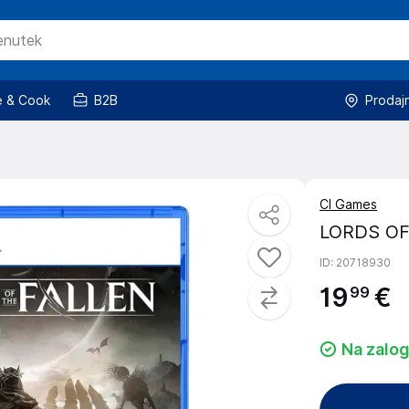
 & Cook
B2B
Prodaj
CI Games
LORDS OF
ID
: 20718930
19
€
99
Na zalog