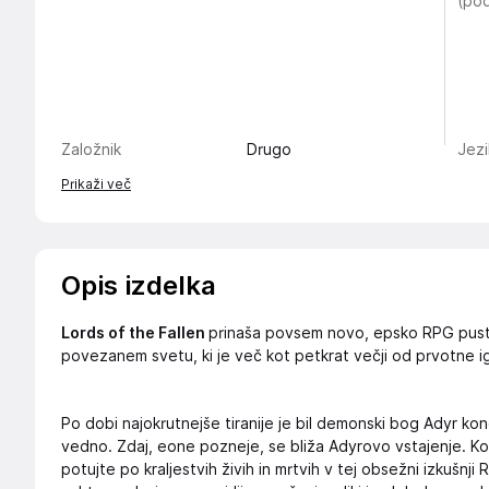
(pod
Založnik
Drugo
Jezi
Prikaži več
Opis izdelka
Lords of the Fallen
prinaša povsem novo, epsko RPG pus
povezanem svetu, ki je več kot petkrat večji od prvotne i
Po dobi najokrutnejše tiranije je bil demonski bog Adyr k
vedno. Zdaj, eone pozneje, se bliža Adyrovo vstajenje. Ko
potujte po kraljestvih živih in mrtvih v tej obsežni izkušnji R