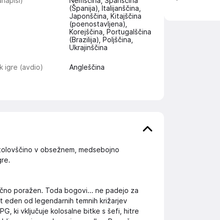
napisi)
Nemščina, Španščina
(Španija), Italijanščina,
Japonščina, Kitajščina
(poenostavljena),
Korejščina, Portugalščina
(Brazilija), Poljščina,
Ukrajinščina
k igre (avdio)
Angleščina
tolovščino v obsežnem, medsebojno
gre.
ončno poražen. Toda bogovi... ne padejo za
t eden od legendarnih temnih križarjev
PG, ki vključuje kolosalne bitke s šefi, hitre