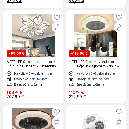
48,69 €
39,90 €
-
99,00 €
-
112,00 €
NETTLIFE Stropni ventilator z
NETTLIFE Stropni ventilator z
lučjo in daljincem - Zatemnilna
LED lučjo in daljincem - tih, 48,5
LED stropna svetilka, funkcija
cm, zatemnitvijo, časovnikom,
Na voljo v 3-6 delovnih dneh
Na voljo v 3-6 delovnih dneh
časovnika, kreativna zasnova 6
kristalni dizajn za dnevno
luči
sobo/spalnico
Prodajalec
Nettlife Store
Prodajalec
Nettlife Store
Brezplačna poštnina
Brezplačna poštnina
108
€
110
€
99
99
207,99 €
222,99 €