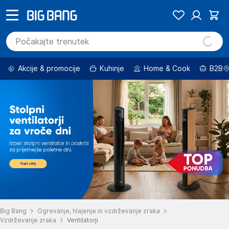
Akcije & promocije
Kuhinje
Home & Cook
B2B
Big Bang
Ogrevanje, hlajenje in vzdrževanje zraka
Vzdrževanje zraka
Ventilatorji