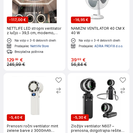
-
117,00 €
-
16,95 €
NETTLIFE LED stropni ventilator
NAMIZNI VENTILATOR 40 CM X
z lučjo – 39,5 cm, moderno,
40 W
veliko in tiho, daljinec,
Na voljo v 3-6 delovnih dneh
Na voljo v 3-4 delovnih dneh
časovnik, 34 W, 3000K–6000K
z možnostjo zatemnitve
Prodajalec
Nettlife Store
Prodajalec
ADRIA PROFIX d.o.o.
Brezplačna poštnina
129
€
39
€
99
89
246,99 €
56,84 €
-
5,40 €
-
5,30 €
Prenosni ročni ventilator mint
Zložljiv ventilator N607 –
zelene barve z 3000mAh
prenosna, dolgotrajna rešitev