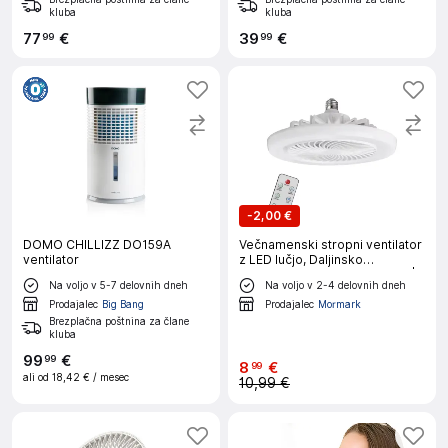
kluba
kluba
77
€
39
€
99
99
-
2,00 €
DOMO CHILLIZZ DO159A
Večnamenski stropni ventilator
ventilator
z LED lučjo, Daljinsko
upravljanje (Bela, 23 x 12 cm) |
Na voljo v 5-7 delovnih dneh
Na voljo v 2-4 delovnih dneh
FANGLO
Prodajalec
Big Bang
Prodajalec
Mormark
Brezplačna poštnina za člane
kluba
99
€
99
8
€
99
ali od
18,42 €
/ mesec
10,99 €