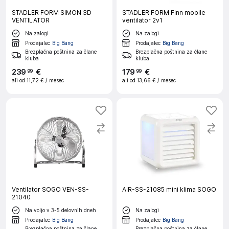
STADLER FORM SIMON 3D
STADLER FORM Finn mobile
VENTILATOR
ventilator 2v1
Na zalogi
Na zalogi
Prodajalec
Big Bang
Prodajalec
Big Bang
Brezplačna poštnina za člane
Brezplačna poštnina za člane
kluba
kluba
239
€
179
€
99
99
ali od
11,72 €
/ mesec
ali od
13,66 €
/ mesec
Ventilator SOGO VEN-SS-
AIR-SS-21085 mini klima SOGO
21040
Na voljo v 3-5 delovnih dneh
Na zalogi
Prodajalec
Big Bang
Prodajalec
Big Bang
Brezplačna poštnina za člane
Brezplačna poštnina za člane