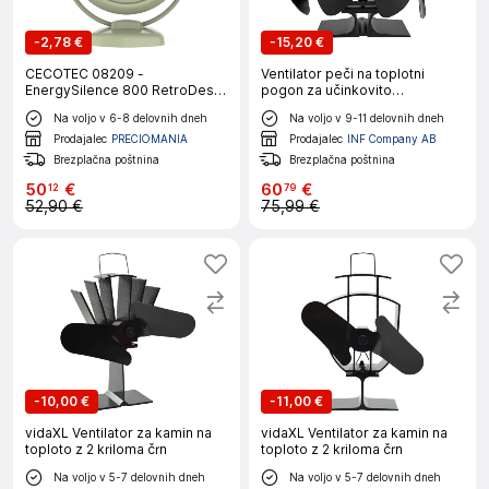
-
2,78 €
-
15,20 €
CECOTEC 08209 -
Ventilator peči na toplotni
EnergySilence 800 RetroDesk
pogon za učinkovito
Zelena
distribucijo toplote
Na voljo v 6-8 delovnih dneh
Na voljo v 9-11 delovnih dneh
Prodajalec
PRECIOMANIA
Prodajalec
INF Company AB
Brezplačna poštnina
Brezplačna poštnina
50
€
60
€
12
79
52,90 €
75,99 €
-
10,00 €
-
11,00 €
vidaXL Ventilator za kamin na
vidaXL Ventilator za kamin na
toploto z 2 kriloma črn
toploto z 2 kriloma črn
Na voljo v 5-7 delovnih dneh
Na voljo v 5-7 delovnih dneh