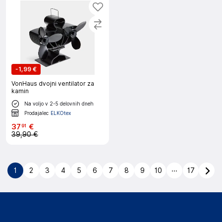
-
1,99 €
VonHaus dvojni ventilator za
kamin
Na voljo v 2-5 delovnih dneh
Prodajalec
ELKOtex
37
€
91
39,90 €
...
1
2
3
4
5
6
7
8
9
10
17