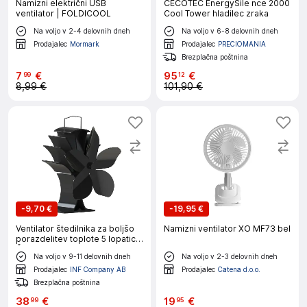
Namizni električni USB
CECOTEC EnergySile nce 2000
ventilator | FOLDICOOL
Cool Tower hladilec zraka
Na voljo v 2-4 delovnih dneh
Na voljo v 6-8 delovnih dneh
Prodajalec
Mormark
Prodajalec
PRECIOMANIA
Brezplačna poštnina
7
€
95
€
99
12
8,99 €
101,90 €
-
9,70 €
-
19,95 €
Ventilator štedilnika za boljšo
Namizni ventilator XO MF73 bel
porazdelitev toplote 5 lopatic
Črna
Na voljo v 9-11 delovnih dneh
Na voljo v 2-3 delovnih dneh
Prodajalec
INF Company AB
Prodajalec
Catena d.o.o.
Brezplačna poštnina
38
€
19
€
99
95