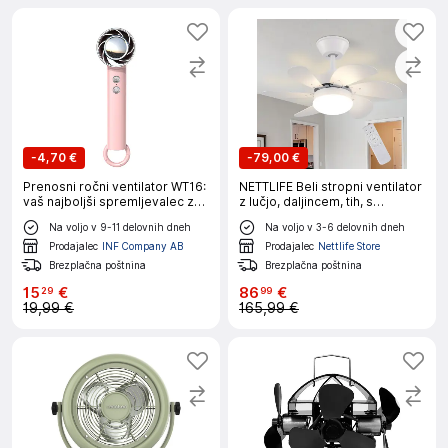
-
4,70 €
-
79,00 €
Prenosni ročni ventilator WT16:
NETTLIFE Beli stropni ventilator
vaš najboljši spremljevalec za
z lučjo, daljincem, tih, s
hlajenje Pink
časovnikom, 6 lopatic, za
Na voljo v 9-11 delovnih dneh
Na voljo v 3-6 delovnih dneh
spalnico
Prodajalec
INF Company AB
Prodajalec
Nettlife Store
Brezplačna poštnina
Brezplačna poštnina
15
€
86
€
29
99
19,99 €
165,99 €