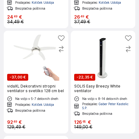
Prodajalec
Kotiček Udobja
Prodajalec
Kotiček Udobja
Brezplačna poštnina
Brezplačna poštnina
24
€
26
€
49
49
34,49 €
37,49 €
-
37,00 €
-
22,35 €
vidaXL Dekorativni stropni
SOLIS Easy Breezy White
ventilator s svetilko 128 cm bel
ventilator
Na voljo v 5-7 delovnih dneh
Na voljo v 8-14 delovnih dneh
Prodajalec
Gaber Peter Kastelic
Prodajalec
Kotiček Udobja
S.P.
Brezplačna poštnina
Brezplačna poštnina
92
€
126
€
49
65
129,49 €
149,00 €