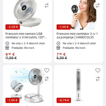
-
2,00 €
-
1,00 €
Prenosni mini namizni USB
Prenosni mini ventilator 2-v-1
ventilator s 3 hitrostmi, 120°
za polnjenje | HANDCOLIO
nihanjem in daljinskim
Na voljo v 2-4 delovnih dneh
Na voljo v 2-4 delovnih dneh
upravljalnikom | AIRCOLIO
Prodajalec
Mormark
Prodajalec
Mormark
9
€
7
€
99
99
11,99 €
8,99 €
-
1,00 €
-
6,78 €