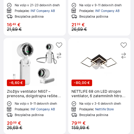
baterijo in LED White
hlajenja DarkGrey
Na voljo v 21-23 delovnih dneh
Na voljo v 9-11 delovnih dneh
Prodajalec
INF Company AB
Prodajalec
INF Company AB
Brezplačna poštnina
Brezplačna poštnina
16
€
21
€
49
39
21,89 €
26,69 €
-
6,60 €
-
80,00 €
Zložljiv ventilator N607 –
NETTLIFE 68 cm LED stropni
prenosna, dolgotrajna rešitev
ventilator, 6 zatemnilnih hitrosti
hlajenja White
z daljinskim upravljalnikom in
Na voljo v 9-11 delovnih dneh
Na voljo v 3-6 delovnih dneh
časovnikom, moderna oblika
za dnevno sobo in jedilnico
Prodajalec
INF Company AB
Prodajalec
Nettlife Store
Brezplačna poštnina
Brezplačna poštnina
20
€
79
€
09
99
26,69 €
159,99 €