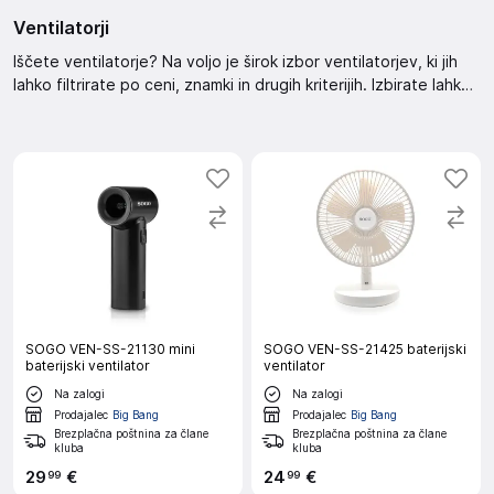
Ventilatorji
Iščete ventilatorje? Na voljo je širok izbor ventilatorjev, ki jih
lahko filtrirate po ceni, znamki in drugih kriterijih. Izbirate lahko
med različnimi možnostmi razvrščanja, kot so priporočeno ali
cenejše naprej. Na voljo so tudi znižani izdelki.
SOGO VEN-SS-21130 mini
SOGO VEN-SS-21425 baterijski
baterijski ventilator
ventilator
Na zalogi
Na zalogi
Prodajalec
Big Bang
Prodajalec
Big Bang
Brezplačna poštnina za člane
Brezplačna poštnina za člane
kluba
kluba
29
€
24
€
99
99