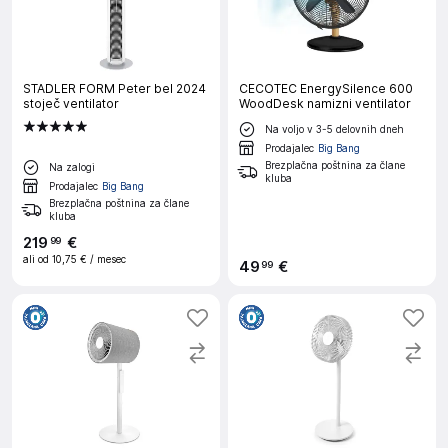
STADLER FORM Peter bel 2024
CECOTEC EnergySilence 600
stoječ ventilator
WoodDesk namizni ventilator
Na voljo v 3-5 delovnih dneh
Prodajalec
Big Bang
Brezplačna poštnina za člane
Na zalogi
kluba
Prodajalec
Big Bang
Brezplačna poštnina za člane
kluba
219
€
99
ali od
10,75 €
/ mesec
49
€
99