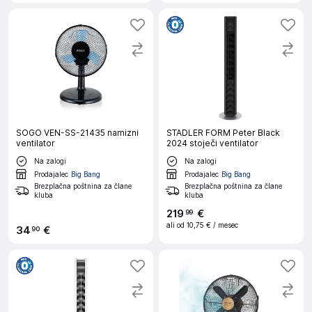
SOGO VEN-SS-21435 namizni
STADLER FORM Peter Black
ventilator
2024 stoječi ventilator
Na zalogi
Na zalogi
Prodajalec
Big Bang
Prodajalec
Big Bang
Brezplačna poštnina za člane
Brezplačna poštnina za člane
kluba
kluba
219
€
99
ali od
10,75 €
/ mesec
34
€
90