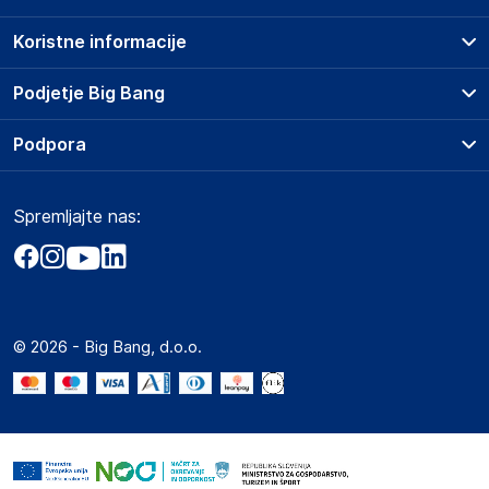
Koristne informacije
Prodajna mesta
Podjetje Big Bang
Splošni pogoji
O podjetju
Podpora
Storitve
Kontakti
Dostava, vnos in odvoz
Pogosta vprašanja
Družbena odgovornost
Načini plačila
Spremljajte nas:
Marketplace
Obvestila za javnost
Nakup na obroke
Kako oddati naročilo?
Akt o digitalnih storitvah
Zavarovanje izdelkov
Vračila in reklamacije
Prodaja podjetjem
Politika zasebnosti
Big Partner - distribucija
Spletni piškotki
© 2026 - Big Bang, d.o.o.
Marketplace za partnerje
Novosti
Interna varna linija za prijavo kršitev po ZZPRI
Zaposlitev