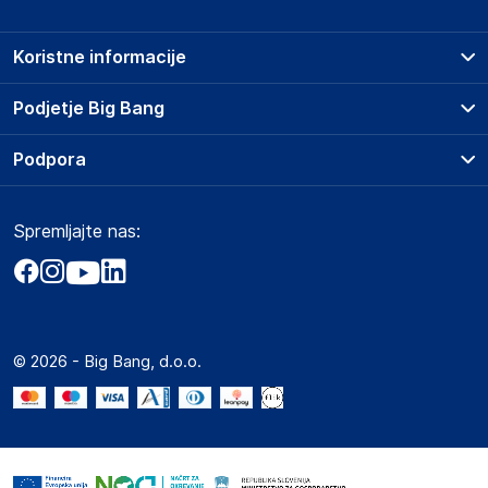
Koristne informacije
Prodajna mesta
Podjetje Big Bang
Splošni pogoji
O podjetju
Podpora
Storitve
Kontakti
Dostava, vnos in odvoz
Pogosta vprašanja
Družbena odgovornost
Načini plačila
Spremljajte nas:
Marketplace
Obvestila za javnost
Nakup na obroke
Kako oddati naročilo?
Akt o digitalnih storitvah
Zavarovanje izdelkov
Vračila in reklamacije
Prodaja podjetjem
Politika zasebnosti
Big Partner - distribucija
Spletni piškotki
© 2026 - Big Bang, d.o.o.
Marketplace za partnerje
Novosti
Interna varna linija za prijavo kršitev po ZZPRI
Zaposlitev