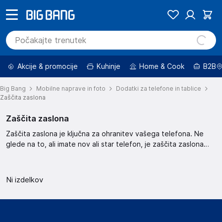
Akcije & promocije
Kuhinje
Home & Cook
B2B
Big Bang
Mobilne naprave in foto
Dodatki za telefone in tablice
Zaščita zaslona
Zaščita zaslona
Zaščita zaslona je ključna za ohranitev vašega telefona. Ne
glede na to, ali imate nov ali star telefon, je zaščita zaslona
nujna. Ta zaščita zaslona pomaga pri preprečevanju prask in
drugih poškodb. Skrbno izberite zaščito, ki ustreza vašemu
telefonu.
Ni izdelkov