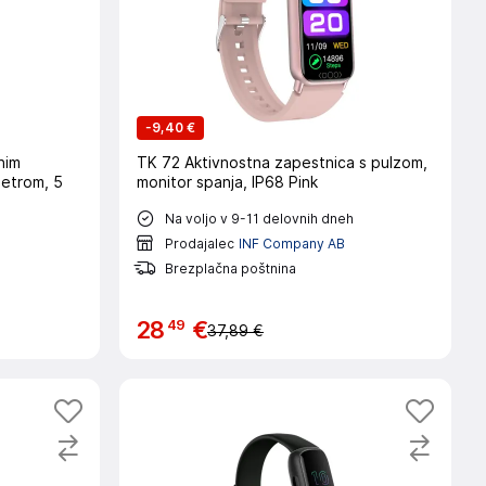
-
9,40 €
nim
TK 72 Aktivnostna zapestnica s pulzom,
metrom, 5
monitor spanja, IP68 Pink
Na voljo v 9-11 delovnih dneh
h
Prodajalec
INF Company AB
Brezplačna poštnina
49
28
€
37,89 €