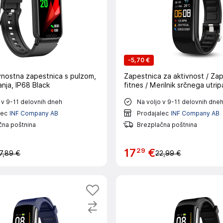
-
5,70 €
vnostna zapestnica s pulzom,
Zapestnica za aktivnost / Za
nja, IP68 Black
fitnes / Merilnik srčnega utrip
 v 9-11 delovnih dneh
Na voljo v 9-11 delovnih dne
lec
INF Company AB
Prodajalec
INF Company AB
čna poštnina
Brezplačna poštnina
29
17
€
7,89 €
22,99 €