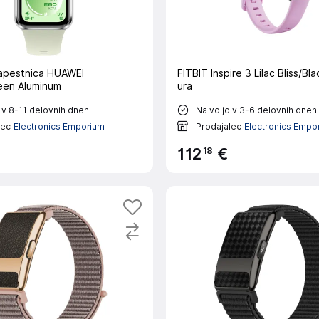
apestnica HUAWEI
FITBIT Inspire 3 Lilac Bliss/B
een Aluminum
ura
 v 8-11 delovnih dneh
Na voljo v 3-6 delovnih dneh
lec
Electronics Emporium
Prodajalec
Electronics Empo
18
112
€