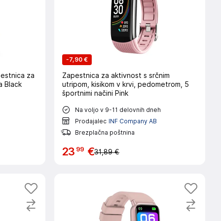
-
7,90 €
pestnica za
Zapestnica za aktivnost s srčnim
a Black
utripom, kisikom v krvi, pedometrom, 5
športnimi načini Pink
h
Na voljo v 9-11 delovnih dneh
Prodajalec
INF Company AB
Brezplačna poštnina
99
23
€
31,89 €