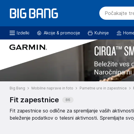
Izdelki
Akcije & promocije
Kuhinje
Home
Big Bang
Mobilne naprave in foto
Pametne ure in zapestnice
Fit zapestnice
86
Fit zapestnice so odlične za spremljanje vaših aktivno
beleženje podatkov o telesni aktivnosti. Spremljajte svo
motivirani in dosežite svoje cilje!