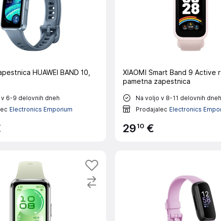
apestnica HUAWEI BAND 10,
XIAOMI Smart Band 9 Active 
pametna zapestnica
 v 6-9 delovnih dneh
Na voljo v 8-11 delovnih dne
lec
Electronics Emporium
Prodajalec
Electronics Empo
10
€
29
€