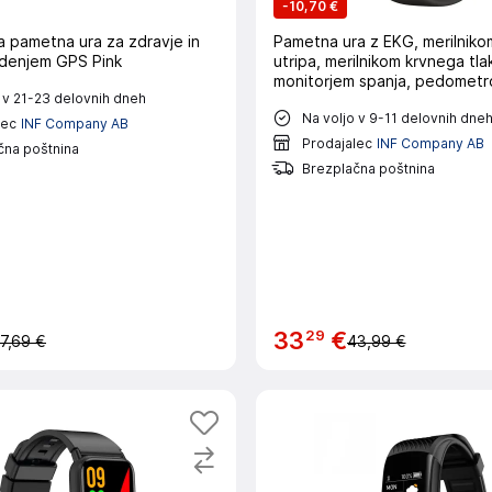
-
10,70 €
a pametna ura za zdravje in
Pametna ura z EKG, merilnik
ledenjem GPS Pink
utripa, merilnikom krvnega tla
monitorjem spanja, pedometr
 v 21-23 delovnih dneh
Na voljo v 9-11 delovnih dne
lec
INF Company AB
Prodajalec
INF Company AB
čna poštnina
Brezplačna poštnina
29
33
€
7,69 €
43,99 €