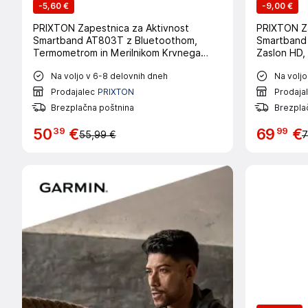
-
5,60 €
-
9,00 €
PRIXTON Zapestnica za Aktivnost
PRIXTON Za
Smartband AT803T z Bluetoothom,
Smartband 
Termometrom in Merilnikom Krvnega
Zaslon HD, 
Tlaka, Zaslon 1,54''
Vodoodpor
Na voljo v 6-8 delovnih dneh
Na voljo
Prodajalec
PRIXTON
Prodaja
Brezplačna poštnina
Brezpla
39
99
50
€
69
€
55,99 €
7