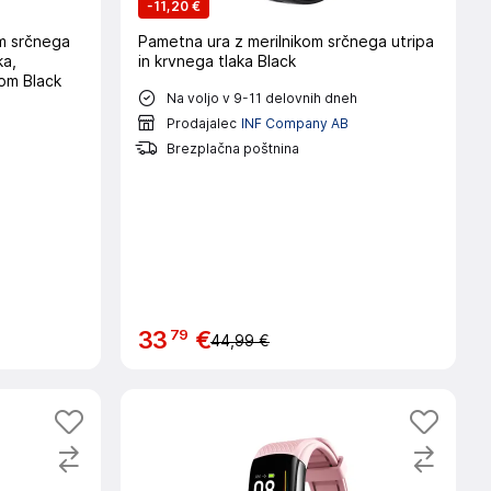
-
11,20 €
om srčnega
Pametna ura z merilnikom srčnega utripa
ka,
in krvnega tlaka Black
om Black
Na voljo v 9-11 delovnih dneh
h
Prodajalec
INF Company AB
Brezplačna poštnina
79
33
€
44,99 €