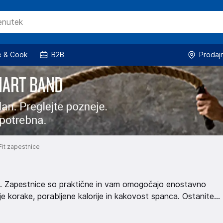
 & Cook
B2B
Prodaj
Fit zapestnice
sti. Zapestnice so praktične in vam omogočajo enostavno
je korake, porabljene kalorije in kakovost spanca. Ostanite