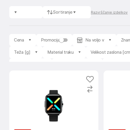
Sortiranje
Razvrščanje izdelkov
Cena
Promocija
Na voljo v
Zna
Teža [g]
Material traku
Velikost zaslona [cm
Material pasu
Povprečna ocena
Razpoložlji