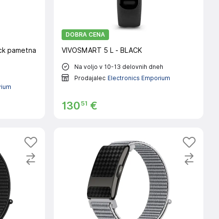
DOBRA CENA
lack pametna
VIVOSMART 5 L - BLACK
Na voljo v 10-13 delovnih dneh
Prodajalec
Electronics Emporium
rium
51
130
€