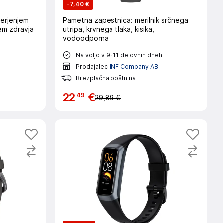
-
7,40 €
erjenjem
Pametna zapestnica: merilnik srčnega
em zdravja
utripa, krvnega tlaka, kisika,
vodoodporna
h
Na voljo v 9-11 delovnih dneh
Prodajalec
INF Company AB
Brezplačna poštnina
49
22
€
29,89 €