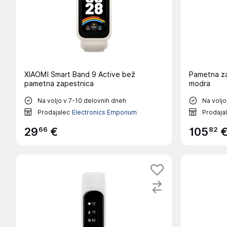
XIAOMI Smart Band 9 Active bež
Pametna z
pametna zapestnica
modra
Na voljo v 7-10 delovnih dneh
Na voljo
Prodajalec
Electronics Emporium
Prodaja
66
82
29
€
105