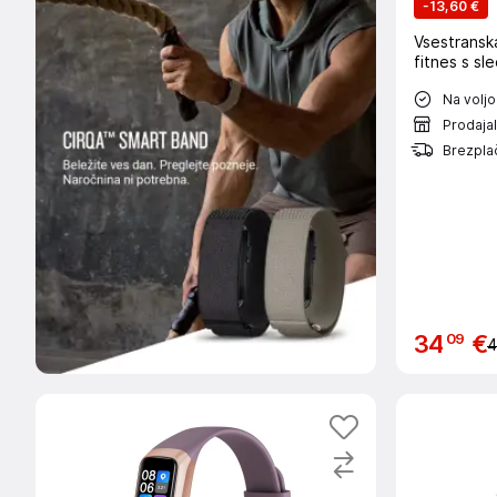
-
13,60 €
Vsestransk
fitnes s s
Na voljo
Prodaja
Brezpla
09
34
€
4