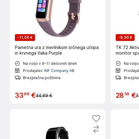
-
11,00 €
-
9,30 €
Pametna ura z merilnikom srčnega utripa
TK 72 Akti
in krvnega tlaka Purple
monitor spa
Na voljo v 9-11 delovnih dneh
Na voljo
Prodajalec
INF Company AB
Prodaja
Brezplačna poštnina
Brezpla
89
59
33
€
28
€
44,89 €
3