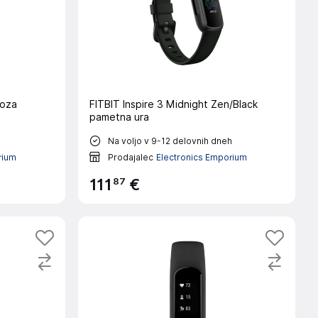
roza
FITBIT Inspire 3 Midnight Zen/Black
pametna ura
h
Na voljo v 9-12 delovnih dneh
rium
Prodajalec
Electronics Emporium
87
111
€