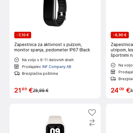
-
7,10 €
-
6,90 €
Zapestnica za aktivnost s pulzom,
Zapestnica 
monitor spanja, pedometer IP67 Black
utripom, ki
športnimi n
Na voljo v 9-11 delovnih dneh
Na voljo
Prodajalec
INF Company AB
Prodaja
Brezplačna poštnina
Brezpla
89
09
21
€
24
€
28,99 €
3