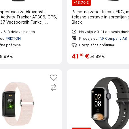
-
13,70 €
pestnica za Aktivnosti
Pametna zapestnica z EKG, m
Activity Tracker AT806, GPS,
telesne sestave in spremljanj
37 Večšportnih Funkcij,
Black
na
 v 6-8 delovnih dneh
Na voljo v 9-11 delovnih dne
lec
PRIXTON
Prodajalec
INF Company AB
čna poštnina
Brezplačna poštnina
19
41
€
8,99 €
54,89 €