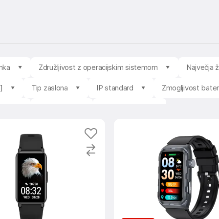
mka
Združljivost z operacijskim sistemom
Največja ž
]
Tip zaslona
IP standard
Zmogljivost bater
vost
Prodajalec
Stanje izdelka