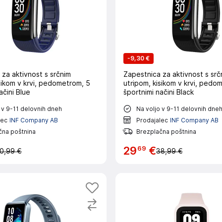
-
9,30 €
za aktivnost s srčnim
Zapestnica za aktivnost s srč
sikom v krvi, pedometrom, 5
utripom, kisikom v krvi, pedo
ačini Blue
športnimi načini Black
 v 9-11 delovnih dneh
Na voljo v 9-11 delovnih dne
lec
INF Company AB
Prodajalec
INF Company AB
čna poštnina
Brezplačna poštnina
69
29
€
0,99 €
38,99 €