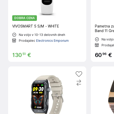
DOBRA CENA
VIVOSMART 5 S/M - WHITE
Pametna z
Band 11 Gr
Na voljo v 10-13 delovnih dneh
Na voljo
Prodajalec
Electronics Emporium
Prodaja
51
96
130
€
60
€