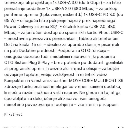
televizorja ali projektorja 1× USB-A 3.0 (do 5 Gbps) – za hitro
prenašanje podatkov 1× USB-A 2.0 (480 Mbps) – za priklop
periferne opreme (tipkovnice, miške itd.) 1× USB-C PD 3.0 (do
65 W) – omogoča hitro polnjenje naprav prek naprednega
Power Delivery sistema SD/TF čitalnik kartic (USB 2.0, 480
Mbps) – za priročen dostop do spominskih kartic Vhod: USB-C
– enostavna povezava s prenosnikom, tablico ali telefonom
Dolžina kabla: 15 cm – idealno za uporabo doma, v pisarni ali
na poti Dodatne prednosti: Podpora za OTG funkcijo –
omogoča uporabo tudi z mobilnimi napravami, ki podpirajo
OTG Sistem Plug & Play – brez potrebe po dodatnih gonilnikih
ali programski opremi Trpežno aluminijasto ohišje – za boljše
odvajanje toplote, večjo vzdržljivost in estetski videz
Kompakten in vsestranski partner MOYE CORE MULTIPORT X6
združuje funkcionalnost in eleganco v enem samem dodatku,
ki močno razširi možnosti vaših naprav. Ne glede na to, ali ga
uporabljate za delo, učenje ali zabavo, vam omogoča
nemoteno povezovanje in polnjenje – vse z enim priklopom.
Prikaži več