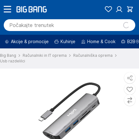
Akcije & promocije
Kuhinje
Home & Cook
B2B
Big Bang
Računalniki in IT oprema
Računalniška oprema
Usb razdelilci