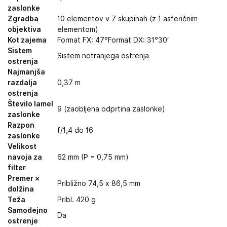
zaslonke
Zgradba
10 elementov v 7 skupinah (z 1 asferičnim
objektiva
elementom)
Kot zajema
Format FX: 47°Format DX: 31°30′
Sistem
Sistem notranjega ostrenja
ostrenja
Najmanjša
razdalja
0,37 m
ostrenja
Število lamel
9 (zaobljena odprtina zaslonke)
zaslonke
Razpon
f/1,4 do 16
zaslonke
Velikost
navoja za
62 mm (P = 0,75 mm)
filter
Premer ×
Približno 74,5 x 86,5 mm
dolžina
Teža
Pribl. 420 g
Samodejno
Da
ostrenje