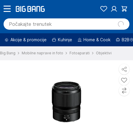
Akcije & promocije
Kuhinje
Home & Cook
B2B
Big Bang
Mobilne naprave in foto
Fotoaparati
Objektivi