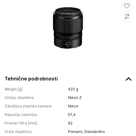
Tehnične podrobnosti
Weight [g]
420
g
Ohišje objektiva
Nikon Z
Združljiva znamka kamere
Nikon
Največja zaslonka
f/1,4
Premer filtra [mm]
62
Vrsta objektiva
Primarni, Standardno