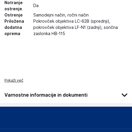
Notranje
Da
ostrenje
Ostrenje
Samodejni način, ročni način
Priložena
Pokrovček objektiva LC-62B (sprednji),
dodatna
pokrovček objektiva LF-N1 (zadnji), sončna
oprema
zaslonka HB-115
Prikaži več
Varnostne informacije in dokumenti
Podatki o proizvajalcu
Podatki o proizvajalcu vključujejo informacije (naziv, naslov,
državo in elektronski naslov) povezane s proizvajalcem
izdelka.