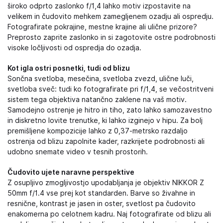
široko odprto zaslonko f/1,4 lahko motiv izpostavite na
velikem in čudovito mehkem zamegljenem ozadju ali ospredju.
Fotografirate pokrajine, mestne krajine ali ulične prizore?
Preprosto zaprite zaslonko in si zagotovite ostre podrobnosti
visoke ločljivosti od ospredja do ozadja.
Kot igla ostri posnetki, tudi od blizu
Sončna svetloba, mesečina, svetloba zvezd, ulične luči,
svetloba sveč: tudi ko fotografirate pri f/1,4, se večostritveni
sistem tega objektiva natančno zaklene na vaš motiv.
Samodejno ostrenje je hitro in tiho, zato lahko samozavestno
in diskretno lovite trenutke, ki lahko izginejo v hipu. Za bolj
premišljene kompozicije lahko z 0,37-metrsko razdaljo
ostrenja od blizu zapolnite kader, razkrijete podrobnosti ali
udobno snemate video v tesnih prostorih.
Čudovito ujete naravne perspektive
Z osupljivo zmogljivostjo upodabljanja je objektiv NIKKOR Z
50mm f/1.4 vse prej kot standarden. Barve so živahne in
resnične, kontrast je jasen in oster, svetlost pa čudovito
enakomerna po celotnem kadru. Naj fotografirate od blizu ali