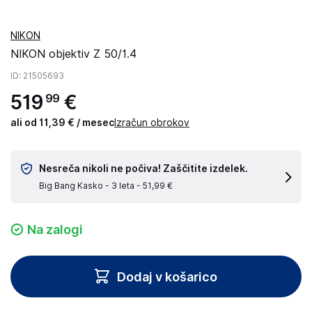
NIKON
NIKON objektiv Z 50/1.4
ID
: 21505693
519
€
99
ali od 11,39 € / mesec
Izračun obrokov
Nesreča nikoli ne počiva! Zaščitite izdelek.
Big Bang Kasko - 3 leta -
51,99 €
Na zalogi
Dodaj v košarico