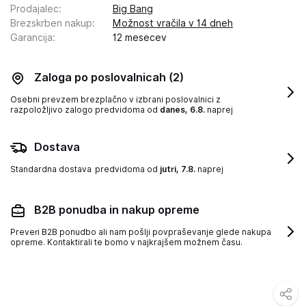
Prodajalec
:
Big Bang
Brezskrben nakup
:
Možnost vračila v 14 dneh
Garancija
:
12 mesecev
Zaloga po poslovalnicah
(2)
Osebni prevzem brezplačno v izbrani poslovalnici z
razpoložljivo zalogo
predvidoma od
danes, 6.8.
naprej
Dostava
Standardna dostava
predvidoma od
jutri, 7.8.
naprej
B2B ponudba in nakup opreme
Preveri B2B ponudbo ali nam pošlji povpraševanje glede nakupa
opreme. Kontaktirali te bomo v najkrajšem možnem času.