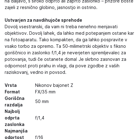
na daljavo, s široko odprto ali zaprto zaslonko – prizore boste
zajeli z resnično globino, jasnostjo in ostrino.
Ustvarjen za navdihujoče sprehode
Dovolj vsestranski, da vam ni treba nenehno menjavati
objektivov. Dovolj lahek, da lahko med potepanjem ostane kar
na fotoaparatu. Tako kompakten, da ga lahko pospravite v
vsako torbo za opremo. Ta 50-milimetrski objektiv s fiksno
goriščnico in zaslonko f/1,4 je neverjeten spremljevalec za
potovanja, tudi če ostanete doma! Je skrbno zasnovan za
odpornost proti prahu in vlagi, da pove zgodbe z vaših
raziskovanj, vedno in povsod.
Vrsta
Nikonov bajonet Z
Format
FX/35 mm
Goriščna
50 mm
razdalja
Najbolj
odprta
f/1,4
zaslonka
Najmanjša
odprtost
f/16