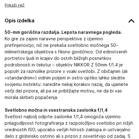
Prikaži več
Opis izdelka
50-mm goriščna razdalja. Lepota naravnega pogleda.
Ko gre za zajem naravne perspektive z izjemno
prefinjenostjo, nič ne prekaša svetlobno močnega 50-
milimetrskega objektiva s fiksno goriščnico. Od edinstvenih
portretov ljudi in krajev do ostrih bližnjih posnetkov
podrobnosti in tekstur – objektiv NIKKOR Z 50mm f/1.4 je
popoln za raznolike prizore v vsaki svetlobi. Z običajnim (ali
»standardnim«) vidnim poljem in ostro optiko lahko sledite
svojemu instinktu: naredite nekaj korakov nazaj, da ujamete
večji del prizora, ali pa se približajte motivu, ne da bi vas
morala skrbeti popačenja.
Svetlobno močna in vsestranska zaslonka f/1,4
Svetlost najbolj odprte zaslonke f/1,4 omogoča izjemno
prilagodljivost fotografiranja z razpoložljivo svetlobo pri nižjih
vrednostih ISO, uporabo večjih hitrosti zaklopa in ustvarjalno
delo z globinsko ostrino ali s prizori z osvetlitvijo od zadaj. S