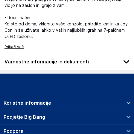
vidijo na zaslon in igrajo z vami.
• Ročni način
Ko ste od doma, vklopite vašo konzolo, pritrdite krmilnika Joy-
Con in že uživate lahko v vaših najljubših igrah na 7-palčnem
OLED zaslonu.
Prikaži več
Varnostne informacije in dokumenti
Podatki o proizvajalcu
Podatki o proizvajalcu vključujejo informacije (naziv, naslov,
državo in elektronski naslov) povezane s proizvajalcem
izdelka.
Koristne informacije
Nintendo Europe SE
Goldsteinstrasse 235, D-60528 Frankfurt am Main
Prodajna mesta
Podjetje Big Bang
Germany
Splošni pogoji
customer-support@nintendo.co.uk
O podjetju
Podpora
Storitve