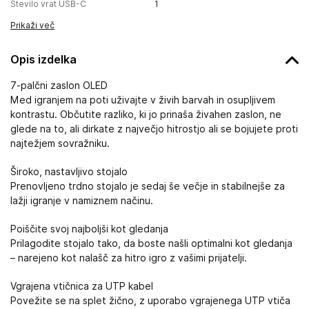
Število vrat USB-C
1
Prikaži več
Opis izdelka
7-palčni zaslon OLED
Med igranjem na poti uživajte v živih barvah in osupljivem
kontrastu. Občutite razliko, ki jo prinaša živahen zaslon, ne
glede na to, ali dirkate z največjo hitrostjo ali se bojujete proti
najtežjem sovražniku.
Široko, nastavljivo stojalo
Prenovljeno trdno stojalo je sedaj še večje in stabilnejše za
lažji igranje v namiznem načinu.
Poiščite svoj najboljši kot gledanja
Prilagodite stojalo tako, da boste našli optimalni kot gledanja
– narejeno kot nalašč za hitro igro z vašimi prijatelji.
Vgrajena vtičnica za UTP kabel
Povežite se na splet žično, z uporabo vgrajenega UTP vtiča