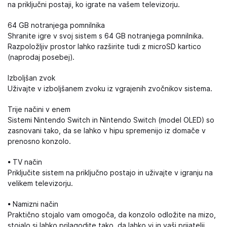
na priključni postaji, ko igrate na vašem televizorju.
64 GB notranjega pomnilnika
Shranite igre v svoj sistem s 64 GB notranjega pomnilnika.
Razpoložljiv prostor lahko razširite tudi z microSD kartico
(naprodaj posebej).
Izboljšan zvok
Uživajte v izboljšanem zvoku iz vgrajenih zvočnikov sistema.
Trije načini v enem
Sistemi Nintendo Switch in Nintendo Switch (model OLED) so
zasnovani tako, da se lahko v hipu spremenijo iz domače v
prenosno konzolo.
• TV način
Priključite sistem na priključno postajo in uživajte v igranju na
velikem televizorju.
• Namizni način
Praktično stojalo vam omogoča, da konzolo odložite na mizo,
stojalo si lahko prilagodite tako, da lahko vi in vaši prijatelji