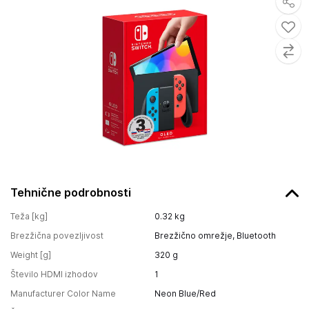
Tehnične podrobnosti
Teža [kg]
0.32
kg
Brezžična povezljivost
Brezžično omrežje, Bluetooth
Weight [g]
320
g
Število HDMI izhodov
1
Manufacturer Color Name
Neon Blue/Red