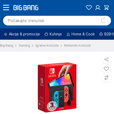
Akcije & promocije
Kuhinje
Home & Cook
B2B
Big Bang
Gaming
Igralne konzole
Nintendo konzole