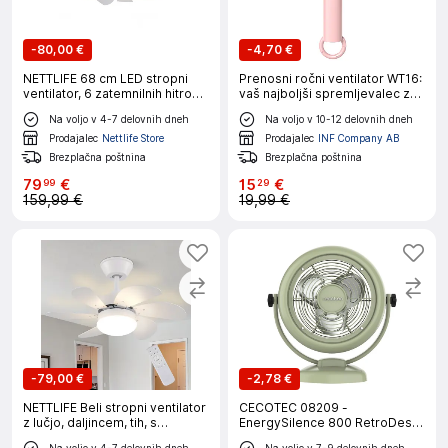
-
80,00 €
-
4,70 €
NETTLIFE 68 cm LED stropni
Prenosni ročni ventilator WT16:
ventilator, 6 zatemnilnih hitrosti
vaš najboljši spremljevalec za
z daljinskim upravljalnikom in
hlajenje Pink
Na voljo v 4-7 delovnih dneh
Na voljo v 10-12 delovnih dneh
časovnikom, moderna oblika
za dnevno sobo in jedilnico
Prodajalec
Nettlife Store
Prodajalec
INF Company AB
Brezplačna poštnina
Brezplačna poštnina
79
€
15
€
99
29
159,99 €
19,99 €
-
79,00 €
-
2,78 €
NETTLIFE Beli stropni ventilator
CECOTEC 08209 -
z lučjo, daljincem, tih, s
EnergySilence 800 RetroDesk
časovnikom, 6 lopatic, za
Zelena
Na voljo v 4-7 delovnih dneh
Na voljo v 7-9 delovnih dneh