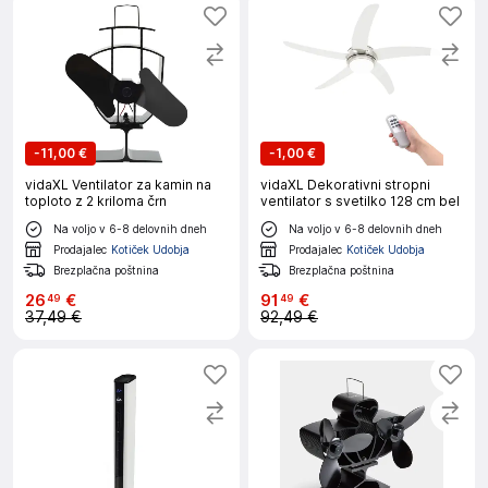
-
11,00 €
-
1,00 €
vidaXL Ventilator za kamin na
vidaXL Dekorativni stropni
toploto z 2 kriloma črn
ventilator s svetilko 128 cm bel
Na voljo v 6-8 delovnih dneh
Na voljo v 6-8 delovnih dneh
Prodajalec
Kotiček Udobja
Prodajalec
Kotiček Udobja
Brezplačna poštnina
Brezplačna poštnina
26
€
91
€
49
49
37,49 €
92,49 €