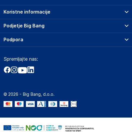
Koristne informacije
Prodajna mesta
Podjetje Big Bang
Splošni pogoji
O podjetju
Podpora
Storitve
Kontakti
Dostava, vnos in odvoz
Pogosta vprašanja
Družbena odgovornost
Načini plačila
Spremljajte nas:
Marketplace
Obvestila za javnost
Nakup na obroke
Kako oddati naročilo?
Akt o digitalnih storitvah
Zavarovanje izdelkov
Vračila in reklamacije
Prodaja podjetjem
Politika zasebnosti
Big Partner - distribucija
Spletni piškotki
© 2026 - Big Bang, d.o.o.
Marketplace za partnerje
Novosti
Interna varna linija za prijavo kršitev po ZZPRI
Zaposlitev