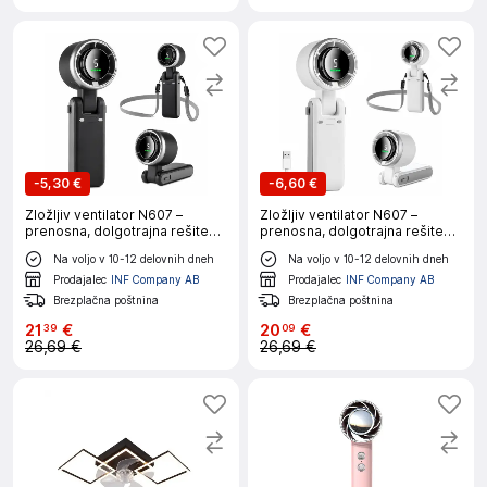
-
5,30 €
-
6,60 €
Zložljiv ventilator N607 –
Zložljiv ventilator N607 –
prenosna, dolgotrajna rešitev
prenosna, dolgotrajna rešitev
hlajenja DarkGrey
hlajenja White
Na voljo v 10-12 delovnih dneh
Na voljo v 10-12 delovnih dneh
Prodajalec
INF Company AB
Prodajalec
INF Company AB
Brezplačna poštnina
Brezplačna poštnina
21
€
20
€
39
09
26,69 €
26,69 €