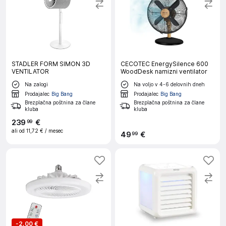
STADLER FORM SIMON 3D
CECOTEC EnergySilence 600
VENTILATOR
WoodDesk namizni ventilator
Na zalogi
Na voljo v 4-6 delovnih dneh
Prodajalec
Big Bang
Prodajalec
Big Bang
Brezplačna poštnina za člane
Brezplačna poštnina za člane
kluba
kluba
239
€
99
ali od
11,72 €
/ mesec
49
€
99
-
2,00 €