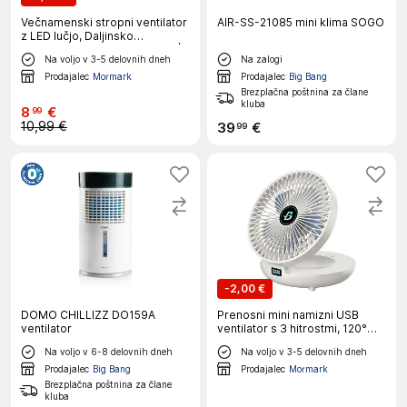
Večnamenski stropni ventilator
AIR-SS-21085 mini klima SOGO
z LED lučjo, Daljinsko
upravljanje (Bela, 23 x 12 cm) |
Na voljo v 3-5 delovnih dneh
Na zalogi
FANGLO
Prodajalec
Mormark
Prodajalec
Big Bang
Brezplačna poštnina za člane
kluba
8
€
99
10,99 €
39
€
99
-
2,00 €
DOMO CHILLIZZ DO159A
Prenosni mini namizni USB
ventilator
ventilator s 3 hitrostmi, 120°
nihanjem in daljinskim
Na voljo v 6-8 delovnih dneh
Na voljo v 3-5 delovnih dneh
upravljalnikom | AIRCOLIO
Prodajalec
Big Bang
Prodajalec
Mormark
Brezplačna poštnina za člane
kluba