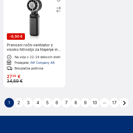
-
6,90 €
Prenosni ročni ventilator z
visoko hitrostjo za hlajenje in
udobje Grey
Na voljo v 22-24 delovnih dneh
Prodajalec
INF Company AB
Brezplačna poštnina
27
€
99
34,89 €
...
1
2
3
4
5
6
7
8
9
10
17