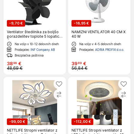
-
9,70 €
-
16,95 €
Ventilator štedilnika za boljšo
NAMIZNI VENTILATOR 40 CM X
porazdelitev toplote 5 lopatic
40 W
Črna
Na voljo v 10-12 delovnih dneh
Na voljo v 4-5 delovnih dneh
Prodajalec
INF Company AB
Prodajalec
ADRIA PROFIX d.o.o.
Brezplačna poštnina
38
€
39
€
99
89
48,69 €
56,84 €
-
99,00 €
-
112,00 €
NETTLIFE Stropni ventilator z
NETTLIFE Stropni ventilator z