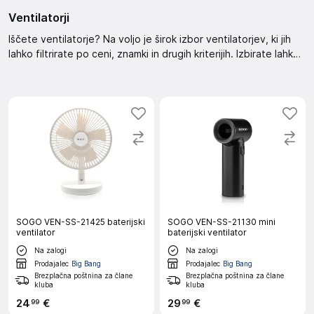
Ventilatorji
Iščete ventilatorje? Na voljo je širok izbor ventilatorjev, ki jih
lahko filtrirate po ceni, znamki in drugih kriterijih. Izbirate lahko
med različnimi možnostmi razvrščanja, kot so priporočeno ali
cenejše naprej. Na voljo so tudi znižani izdelki.
SOGO VEN-SS-21425 baterijski
SOGO VEN-SS-21130 mini
ventilator
baterijski ventilator
Na zalogi
Na zalogi
Prodajalec
Big Bang
Prodajalec
Big Bang
Brezplačna poštnina za člane
Brezplačna poštnina za člane
kluba
kluba
24
€
29
€
99
99