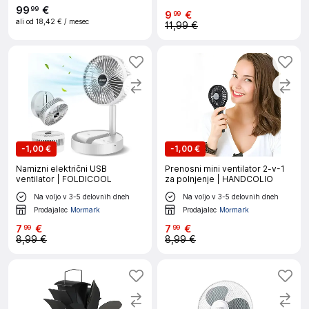
99
€
99
9
€
99
ali od
18,42 €
/ mesec
11,99 €
-
1,00 €
-
1,00 €
Namizni električni USB
Prenosni mini ventilator 2-v-1
ventilator | FOLDICOOL
za polnjenje | HANDCOLIO
Na voljo v 3-5 delovnih dneh
Na voljo v 3-5 delovnih dneh
Prodajalec
Mormark
Prodajalec
Mormark
7
€
7
€
99
99
8,99 €
8,99 €