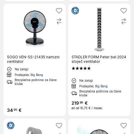
SOGO VEN-SS-21435 namizni
STADLER FORM Peter bel 2024
ventilator
stoječ ventilator
Na zalogi
Prodajalec
Big Bang
Brezplačna poštnina za člane
Na zalogi
kluba
Prodajalec
Big Bang
Brezplačna poštnina za člane
kluba
219
€
99
ali od
10,75 €
/ mesec
34
€
90