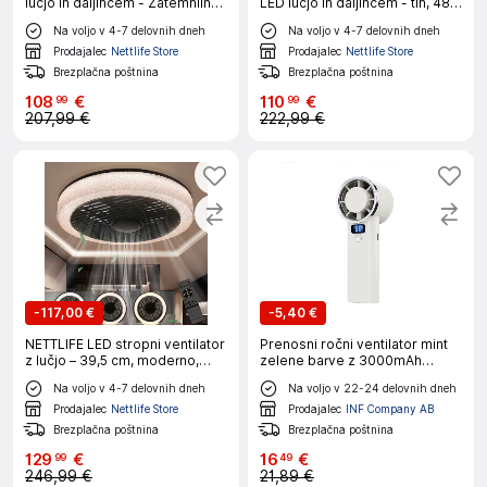
lučjo in daljincem - Zatemnilna
LED lučjo in daljincem - tih, 48,5
LED stropna svetilka, funkcija
cm, zatemnitvijo, časovnikom,
Na voljo v 4-7 delovnih dneh
Na voljo v 4-7 delovnih dneh
časovnika, kreativna zasnova 6
kristalni dizajn za dnevno
luči
sobo/spalnico
Prodajalec
Nettlife Store
Prodajalec
Nettlife Store
Brezplačna poštnina
Brezplačna poštnina
108
€
110
€
99
99
207,99 €
222,99 €
-
117,00 €
-
5,40 €
NETTLIFE LED stropni ventilator
Prenosni ročni ventilator mint
z lučjo – 39,5 cm, moderno,
zelene barve z 3000mAh
veliko in tiho, daljinec,
baterijo in LED White
Na voljo v 4-7 delovnih dneh
Na voljo v 22-24 delovnih dneh
časovnik, 34 W, 3000K–6000K
z možnostjo zatemnitve
Prodajalec
Nettlife Store
Prodajalec
INF Company AB
Brezplačna poštnina
Brezplačna poštnina
129
€
16
€
99
49
246,99 €
21,89 €