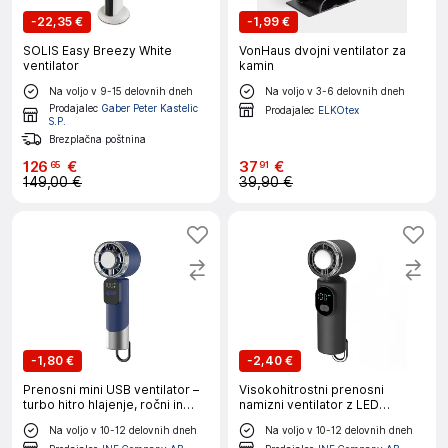
-
22,35 €
-
1,99 €
SOLIS Easy Breezy White
VonHaus dvojni ventilator za
ventilator
kamin
Na voljo v 9-15 delovnih dneh
Na voljo v 3-6 delovnih dneh
Prodajalec
Gaber Peter Kastelic
Prodajalec
ELKOtex
S.P.
Brezplačna poštnina
126
€
37
€
65
91
149,00 €
39,90 €
-
1,80 €
-
2,40 €
Prenosni mini USB ventilator –
Visokohitrostni prenosni
turbo hitro hlajenje, ročni in
namizni ventilator z LED
namizni Blue
zaslonom
Na voljo v 10-12 delovnih dneh
Na voljo v 10-12 delovnih dneh