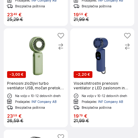
Prodajalec
INF Company AB
Prodajalec
INF Company AB
Brezplačna poštnina
Brezplačna poštnina
23
€
19
€
49
59
25,29 €
21,99 €
-
3,00 €
-
2,20 €
Prenosni zložljivi turbo
Visokohitrostni prenosni
ventilator USB, močan pretok
ventilator z LED zaslonom in
zraka Green
100-stopenjsko Blue
Na voljo v 10-12 delovnih dneh
Na voljo v 10-12 delovnih dneh
Prodajalec
INF Company AB
Prodajalec
INF Company AB
Brezplačna poštnina
Brezplačna poštnina
23
€
19
€
59
79
26,59 €
21,99 €