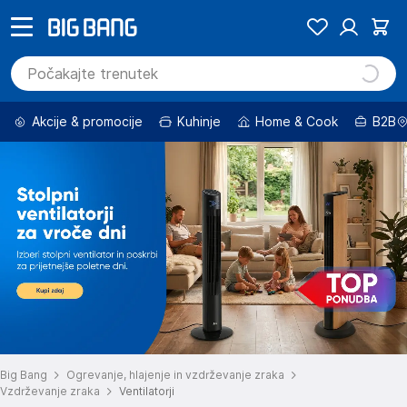
Akcije & promocije
Kuhinje
Home & Cook
B2B
Big Bang
Ogrevanje, hlajenje in vzdrževanje zraka
Vzdrževanje zraka
Ventilatorji