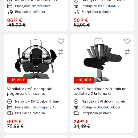
spalnico
Prodajalec
Nettlife Store
Prodajalec
PRECIOMANIA
Brezplačna poštnina
Brezplačna poštnina
86
€
50
€
99
12
165,99 €
52,90 €
-
15,20 €
-
10,00 €
Ventilator peči na toplotni
vidaXL Ventilator za kamin na
pogon za učinkovito
toploto z 2 kriloma črn
distribucijo toplote
Na voljo v 10-12 delovnih dneh
Na voljo v 6-8 delovnih dneh
Prodajalec
INF Company AB
Prodajalec
Kotiček Udobja
Brezplačna poštnina
Brezplačna poštnina
60
€
24
€
79
49
75,99 €
34,49 €