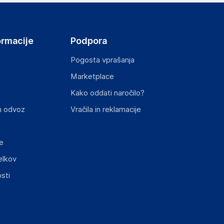
ormacije
Podpora
Pogosta vprašanja
Marketplace
st izdelka z zahtevanimi predpisi.
Kako oddati naročilo?
n odvoz
Vračila in reklamacije
e
elkov
elka in lahko vključujejo ključne varnostne
sti