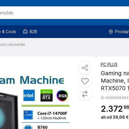
 & Cook
B2B
Prodaj
zni računalniki
PC PLUS
Gaming na
Machine, 
RTX5070 
ID
: 5000005383
2
.
372
9
ali od 38,68 €