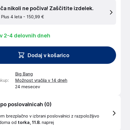
a nikoli ne počiva! Zaščitite izdelek.
 Plus 4 leta -
150,99 €
 v 2-4 delovnih dneh
Dodaj v košarico
Big Bang
akup
:
Možnost vračila v 14 dneh
24 mesecev
 po poslovalnicah
(0)
 brezplačno v izbrani poslovalnici z razpoložljivo
idoma od
torka, 11.8.
naprej