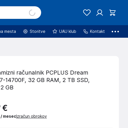
na mesta
Storitve
UAU klub
Kontakt
mizni računalnik PCPLUS Dream
I7-14700F, 32 GB RAM, 2 TB SSD,
12 GB
€
9
 / mesec
Izračun obrokov