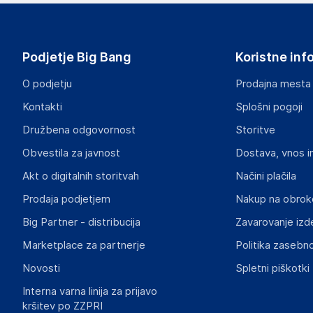
Acord-92 d.o.o
Stegne 13, 1000 Ljubljana
Slovenia
Podjetje Big Bang
Koristne inf
info@acord-92.si
O podjetju
Prodajna mesta
Odgovorna oseba v EU
Kontakti
Splošni pogoji
Gospodarski subjekt s sedežem v EU, ki zagotavlja skladno
Družbena odgovornost
Storitve
Acord-92 d.o.o
Obvestila za javnost
Dostava, vnos i
Stegne 13, 1000 Ljubljana
Slovenia
Akt o digitalnih storitvah
Načini plačila
info@acord-92.si
Prodaja podjetjem
Nakup na obrok
Big Partner - distribucija
Zavarovanje izd
Slike o varnosti izdelka
Slike o varnosti izdelka vsebujejo opozorila na embalaži izd
Marketplace za partnerje
Politika zasebno
informacije, povezane z določenim izdelkom.
Novosti
Spletni piškotki
Interna varna linija za prijavo
kršitev po ZZPRI