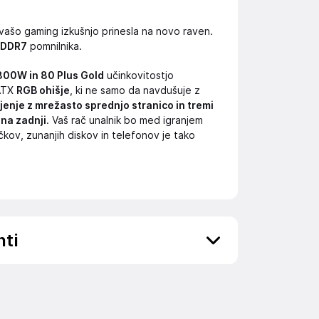
 vašo gaming izkušnjo prinesla na novo raven.
GDDR7
pomnilnika.
800W in 80 Plus Gold
učinkovitostjo
 ATX
RGB ohišje
, ki ne samo da navdušuje z
jenje z mrežasto sprednjo stranico in tremi
na zadnji
. Vaš rač unalnik bo med igranjem
učkov, zunanjih diskov in telefonov je tako
nti
ov, državo in elektronski naslov) povezane s