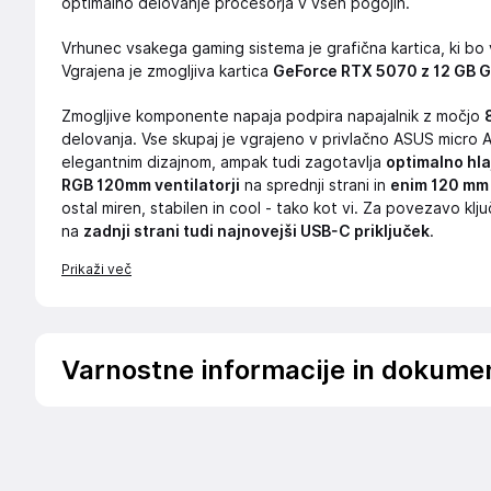
optimalno delovanje procesorja v vseh pogojih.
Vrhunec vsakega gaming sistema je grafična kartica, ki bo
Vgrajena je zmogljiva kartica
GeForce RTX 5070 z 12 GB 
Zmogljive komponente napaja podpira napajalnik z močjo
delovanja. Vse skupaj je vgrajeno v privlačno ASUS micro
elegantnim dizajnom, ampak tudi zagotavlja
optimalno hla
RGB 120mm ventilatorji
na sprednji strani in
enim 120 mm 
ostal miren, stabilen in cool - tako kot vi. Za povezavo klj
na
zadnji strani tudi najnovejši USB-C priključek
.
Prikaži več
Varnostne informacije in dokume
Podatki o proizvajalcu
Podatki o proizvajalcu vključujejo informacije (naziv, nasl
proizvajalcem izdelka.