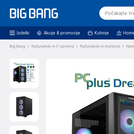
Izdelki
Akcije & promocije
Kuhinje
Home
Big Bang
Računalniki in IT oprema
Računalniki in monitorji
Nami