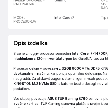
NAMEN UPORABE -
Gaming
OPE
RAČUNALNIK
SIS
RAČ
MODEL
Intel Core i7
Tip 
PROCESORJA
Opis izdelka
Srce je zmogljiv procesor semjedrni
Intel Core i7-14700F
hladilnikom s 120mm ventilatorjem
be Quiet!/Antec za ti
Procesor deluje v povezavi z
32GB 6000MT/s DDR5
KING
dvokanalnem načinu
, kar ponuja optimalno delovanje. Na v
nadgraditi. Za bliskovit zagon sistema, iger in vseh podatko
KINGSTON M.2 NVMe SSD
, s katerim boste dosegli nov vrh
podatkov.
Vse skupaj povezuje
ASUS TUF Gaming B760
osnovna pl
zvočno kartico
. TUF Gaming osnovna plošča s svojim izbol