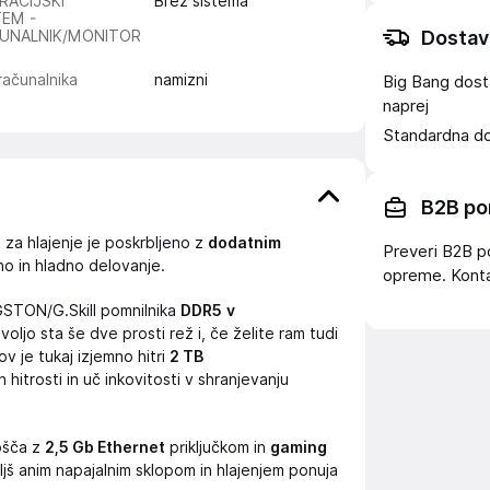
RACIJSKI
Brez sistema
TEM -
Dostav
UNALNIK/MONITOR
računalnika
namizni
Big Bang dost
naprej
Standardna d
B2B po
, za hlajenje je poskrbljeno z
dodatnim
Preveri B2B p
ho in hladno delovanje.
opreme. Konta
STON/G.Skill pomnilnika
DDR5
v
oljo sta še dve prosti rež i, če želite ram tudi
v je tukaj izjemno hitri
2 TB
 hitrosti in uč inkovitosti v shranjevanju
ošča z
2,5 Gb Ethernet
priključkom in
gaming
jš anim napajalnim sklopom in hlajenjem ponuja