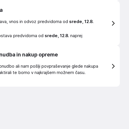
a
ava, vnos in odvoz
predvidoma od
srede, 12.8.
ostava
predvidoma od
srede, 12.8.
naprej
nudba in nakup opreme
onudbo ali nam pošlji povpraševanje glede nakupa
ktirali te bomo v najkrajšem možnem času.