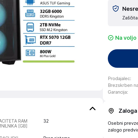
Nesreč
Zaščita
Na voljo
Prodajalec
:
Brezskrben n
Garancija
:
Zaloga
ACITETA RAM
32
Osebni prevzem
NILNIKA [GB]
zalogo
predv