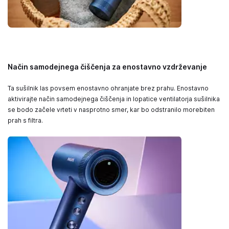
Način samodejnega čiščenja za enostavno vzdrževanje
Ta sušilnik las povsem enostavno ohranjate brez prahu. Enostavno
aktivirajte način samodejnega čiščenja in lopatice ventilatorja sušilnika
se bodo začele vrteti v nasprotno smer, kar bo odstranilo morebiten
prah s filtra.