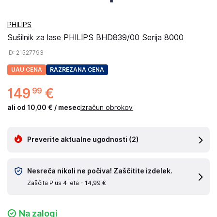
PHILIPS
Sušilnik za lase PHILIPS BHD839/00 Serija 8000
ID
: 21527793
UAU CENA
RAZREZANA CENA
149
€
99
ali od 10,00 € / mesec
Izračun obrokov
Preverite aktualne ugodnosti
(2)
Nesreča nikoli ne počiva! Zaščitite izdelek.
Zaščita Plus 4 leta -
14,99 €
Na zalogi