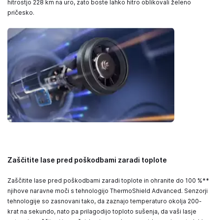
hitrostjo 228 km na uro, zato boste lahko hitro oblikovali želeno
pričesko.
Zaščitite lase pred poškodbami zaradi toplote
Zaščitite lase pred poškodbami zaradi toplote in ohranite do 100 %**
njihove naravne moči s tehnologijo ThermoShield Advanced. Senzorji
tehnologije so zasnovani tako, da zaznajo temperaturo okolja 200-
krat na sekundo, nato pa prilagodijo toploto sušenja, da vaši lasje