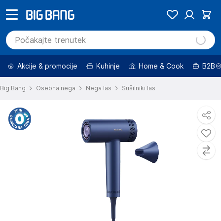
Akcije & promocije
Kuhinje
Home & Cook
B2B
Big Bang
Osebna nega
Nega las
Sušilniki las