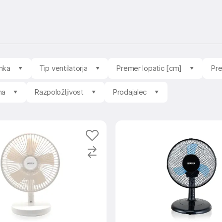
mka
Tip ventilatorja
Premer lopatic [cm]
Pre
na
Razpoložljivost
Prodajalec