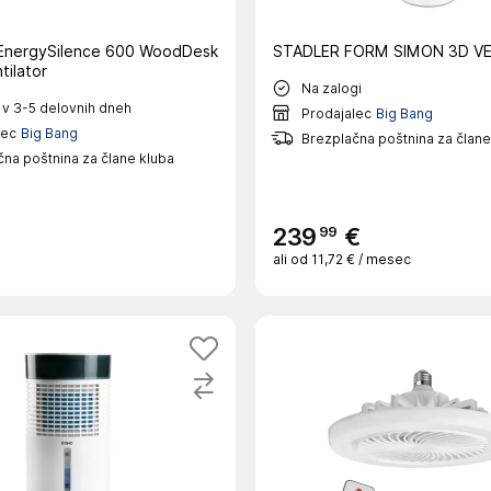
nergySilence 600 WoodDesk
STADLER FORM SIMON 3D V
tilator
Na zalogi
 v 3-5 delovnih dneh
Prodajalec
Big Bang
lec
Big Bang
Brezplačna poštnina za člane
na poštnina za člane kluba
99
239
€
ali od
11,72 €
/ mesec