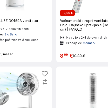
-
2,00 €
IZZ DO159A ventilator
Večnamenski stropni ventilato
lučjo, Daljinsko upravljanje (Be
 v 5-7 delovnih dneh
cm) | FANGLO
lec
Big Bang
Na voljo v 2-4 delovnih dneh
na poštnina za člane kluba
Prodajalec
Mormark
€
/ mesec
99
8
€
10,99 €