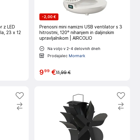
-
2,00 €
r z LED
Prenosni mini namizni USB ventilator s 3
la, 23 x 12
hitrostmi, 120° nihanjem in daljinskim
upravljalnikom | AIRCOLIO
Na voljo v 2-4 delovnih dneh
Prodajalec
Mormark
99
9
€
11,99 €