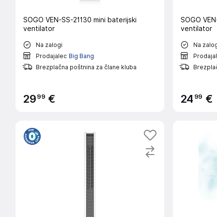
SOGO VEN-SS-21130 mini baterijski
SOGO VEN-S
ventilator
ventilator
Na zalogi
Na zalog
Prodajalec
Big Bang
Prodaja
Brezplačna poštnina za člane kluba
Brezplač
99
99
29
€
24
€