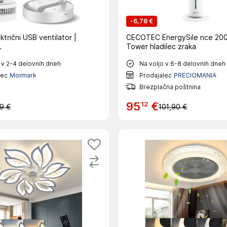
-
6,78 €
ktrični USB ventilator |
CECOTEC EnergySile nce 20
L
Tower hladilec zraka
 v 2-4 delovnih dneh
Na voljo v 6-8 delovnih dneh
lec
Mormark
Prodajalec
PRECIOMANIA
Brezplačna poštnina
12
95
€
9 €
101,90 €