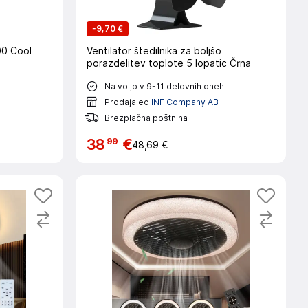
-
9,70 €
00 Cool
Ventilator štedilnika za boljšo
porazdelitev toplote 5 lopatic Črna
Na voljo v 9-11 delovnih dneh
Prodajalec
INF Company AB
Brezplačna poštnina
99
38
€
48,69 €