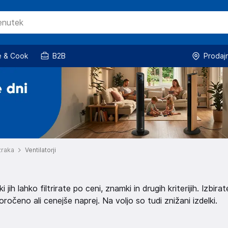
 & Cook
B2B
Prodaj
zraka
Ventilatorji
 jih lahko filtrirate po ceni, znamki in drugih kriterijih. Izbirat
očeno ali cenejše naprej. Na voljo so tudi znižani izdelki.