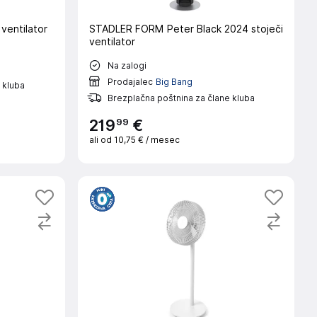
ventilator
STADLER FORM Peter Black 2024 stoječi
ventilator
Na zalogi
Prodajalec
Big Bang
 kluba
Brezplačna poštnina za člane kluba
99
219
€
ali od
10,75 €
/ mesec