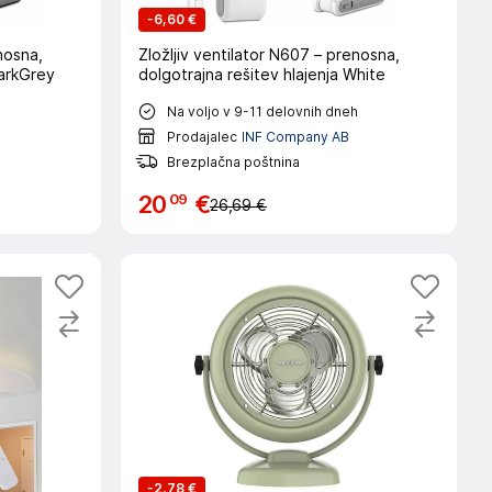
-
6,60 €
nosna,
Zložljiv ventilator N607 – prenosna,
DarkGrey
dolgotrajna rešitev hlajenja White
h
Na voljo v 9-11 delovnih dneh
Prodajalec
INF Company AB
Brezplačna poštnina
09
20
€
26,69 €
-
2,78 €