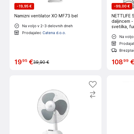
-
19,95 €
-
99,00 €
Namizni ventilator XO MF73 bel
NETTLIFE St
daljincem 
Na voljo v 2-3 delovnih dneh
svetilka, f
zasnova 6 l
Prodajalec
Catena d.o.o.
Na voljo
Prodaja
Brezpla
95
99
19
€
108
39,90 €