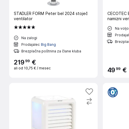
STADLER FORM Peter bel 2024 stoječ
CECOTEC E
ventilator
namizni ven
Na voljo
Prodaja
Na zalogi
Brezplač
Prodajalec
Big Bang
Brezplačna poštnina za člane kluba
99
219
€
ali od
10,75 €
/ mesec
99
49
€