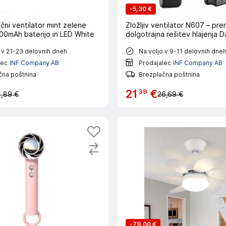
-
5,30 €
čni ventilator mint zelene
Zložljiv ventilator N607 – pre
00mAh baterijo in LED White
dolgotrajna rešitev hlajenja 
 v 21-23 delovnih dneh
Na voljo v 9-11 delovnih dne
lec
INF Company AB
Prodajalec
INF Company AB
čna poštnina
Brezplačna poštnina
39
21
€
1,89 €
26,69 €
-
79,00 €