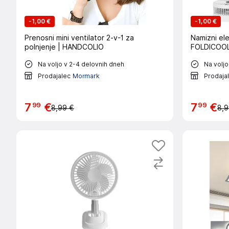
-
1,00 €
-
1,00 €
Prenosni mini ventilator 2-v-1 za
Namizni ele
polnjenje | HANDCOLIO
FOLDICOO
Na voljo v 2-4 delovnih dneh
Na voljo
Prodajalec
Mormark
Prodaja
99
99
7
€
7
€
8,99 €
8,9