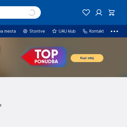
na mesta
Storitve
UAU klub
Kontakt
e