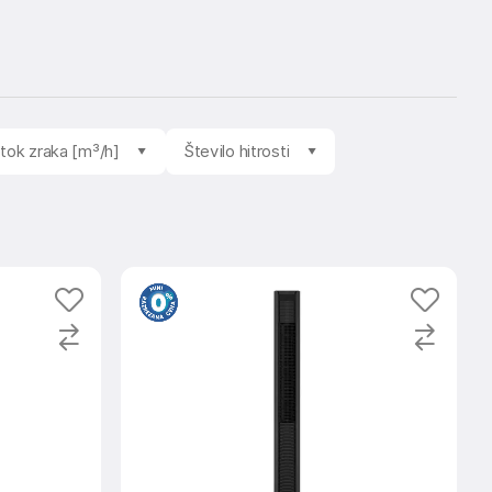
tok zraka [m³/h]
Število hitrosti