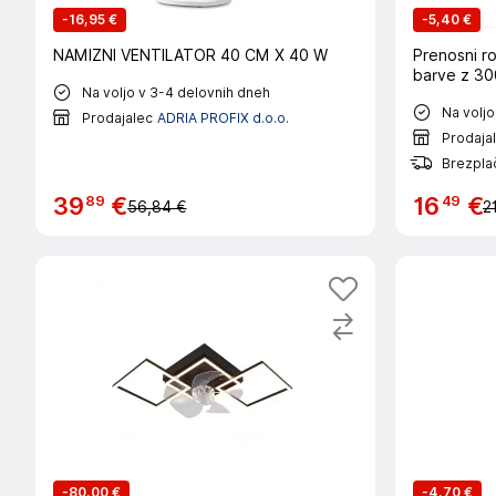
-
16,95 €
-
5,40 €
NAMIZNI VENTILATOR 40 CM X 40 W
Prenosni ro
barve z 30
Na voljo v 3-4 delovnih dneh
Na voljo
Prodajalec
ADRIA PROFIX d.o.o.
Prodaja
Brezpla
89
49
39
€
16
€
56,84 €
2
-
80,00 €
-
4,70 €