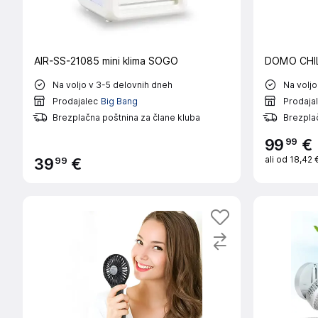
AIR-SS-21085 mini klima SOGO
DOMO CHILL
Na voljo v 3-5 delovnih dneh
Na voljo
Prodajalec
Big Bang
Prodaja
Brezplačna poštnina za člane kluba
Brezplač
99
99
€
ali od
18,42 
99
39
€