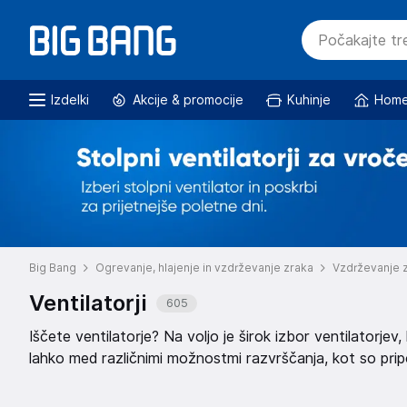
Izdelki
Akcije & promocije
Kuhinje
Home
Big Bang
Ogrevanje, hlajenje in vzdrževanje zraka
Vzdrževanje 
Ventilatorji
605
Iščete ventilatorje? Na voljo je širok izbor ventilatorjev, ki
lahko med različnimi možnostmi razvrščanja, kot so pripor