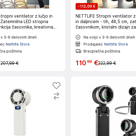
-
112,00 €
ropni ventilator z lučjo in
NETTLIFE Stropni ventilator z
- Zatemnilna LED stropna
in daljincem - tih, 48,5 cm, za
unkcija časovnika, kreativna
časovnikom, kristalni dizajn 
uči
sobo/spalnico
 v 3-6 delovnih dneh
Na voljo v 3-6 delovnih dneh
lec
Nettlife Store
Prodajalec
Nettlife Store
čna poštnina
Brezplačna poštnina
99
€
110
€
207,99 €
222,99 €