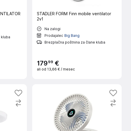
ENTILATOR
STADLER FORM Finn mobile ventilator
2v1
Na zalogi
Prodajalec
Big Bang
 kluba
Brezplačna poštnina za člane kluba
99
179
€
ali od
13,66 €
/ mesec