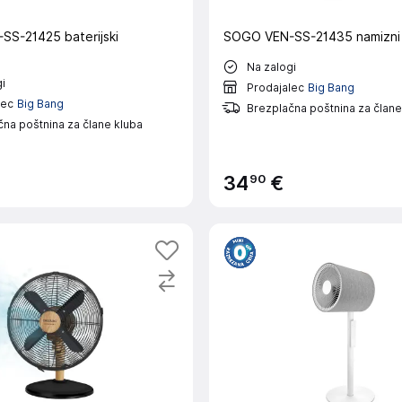
S-21425 baterijski
SOGO VEN-SS-21435 namizni 
Na zalogi
i
Prodajalec
Big Bang
lec
Big Bang
Brezplačna poštnina za člane
na poštnina za člane kluba
90
34
€