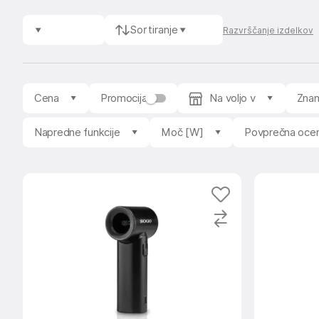
Sortiranje
Razvrščanje izdelkov
Cena
Promocija
Na voljo v
Zna
Napredne funkcije
Moč [W]
Povprečna oce