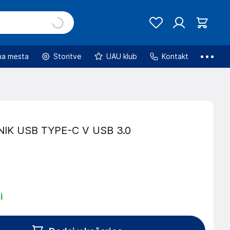
na mesta
Storitve
UAU klub
Kontakt
IK USB TYPE-C V USB 3.0
i