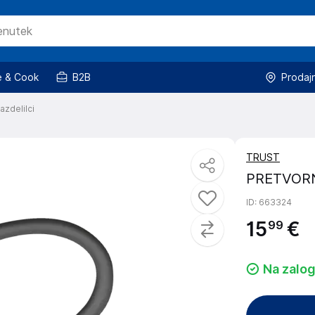
 & Cook
B2B
Prodaj
azdelilci
TRUST
PRETVORN
ID
: 663324
15
€
99
Na zalog