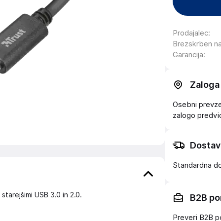
Prodajalec
:
Brezskrben n
Garancija
:
Zaloga
Osebni prevzem
zalogo
predv
Dostav
Standardna d
starejšimi USB 3.0 in 2.0.
B2B po
Preveri B2B p