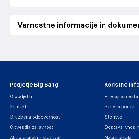
Varnostne informacije in dokume
Podatki o proizvajalcu
Podatki o proizvajalcu vključujejo informacije (naziv, nasl
proizvajalcem izdelka.
Trust International B.V.
Laan van Barcelona 600, 3317 Dordrecht
The Netherlands
Podjetje Big Bang
Koristne inf
pc@trust.com
O podjetju
Prodajna mesta
Odgovorna oseba v EU
Kontakti
Splošni pogoji
Gospodarski subjekt s sedežem v EU, ki zagotavlja skladno
Družbena odgovornost
Storitve
Trust International B.V.
Obvestila za javnost
Dostava, vnos i
Laan van Barcelona 600, 3317 Dordrecht
The Netherlands
Akt o digitalnih storitvah
Načini plačila