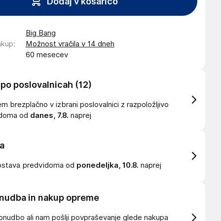
Dodaj v košarico
Big Bang
akup
:
Možnost vračila v 14 dneh
60 mesecev
 po poslovalnicah
(12)
 brezplačno v izbrani poslovalnici z razpoložljivo
idoma od
danes, 7.8.
naprej
a
ostava
predvidoma od
ponedeljka, 10.8.
naprej
nudba in nakup opreme
onudbo ali nam pošlji povpraševanje glede nakupa