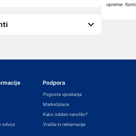
opreme. Konta
nti
ov, državo in elektronski naslov) povezane s
ormacije
Podpora
Pogosta vprašanja
Marketplace
st izdelka z zahtevanimi predpisi.
Kako oddati naročilo?
n odvoz
Vračila in reklamacije