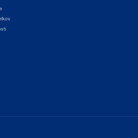
e
elkov
sti