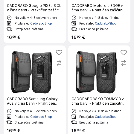
CADORABO Google PIXEL 3 XL
CADORABO Motorola EDGE v
v črna barvi - Praktičen zaščitni
črna barvi - Praktičen zaščitni
ovitek s karabinom Ovitek
ovitek s karabinom Ovitek
Na voljo v 4-8 delovnih dneh
Na voljo v 4-8 delovnih dneh
ovitka z držalom za pisalo
ovitka z držalom za pisalo
Prodajalec
Cadorabo Shop
Prodajalec
Cadorabo Shop
Brezplačna poštnina
Brezplačna poštnina
16
€
16
€
99
99
CADORABO Samsung Galaxy
CADORABO WIKO TOMMY 3 v
A6s v črna barvi - Praktičen
črna barvi - Praktičen zaščitni
zaščitni ovitek s karabinom
ovitek s karabinom Ovitek
Na voljo v 4-8 delovnih dneh
Na voljo v 4-8 delovnih dneh
Ovitek ovitka z držalom za
ovitka z držalom za pisalo
pisalo
Prodajalec
Cadorabo Shop
Prodajalec
Cadorabo Shop
Brezplačna poštnina
Brezplačna poštnina
16
€
16
€
99
99