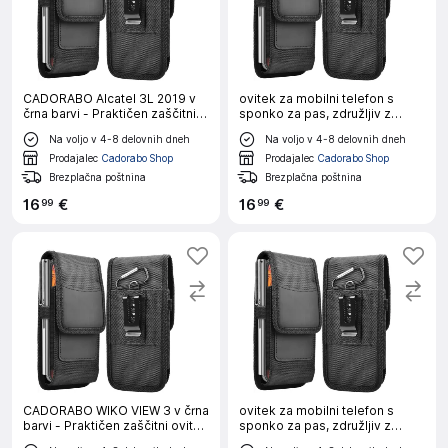
CADORABO Alcatel 3L 2019 v
ovitek za mobilni telefon s
črna barvi - Praktičen zaščitni
sponko za pas, združljiv z
ovitek s karabinom Ovitek
WIKO Y61 v črna barvi -
Na voljo v 4-8 delovnih dneh
Na voljo v 4-8 delovnih dneh
ovitka z držalom za pisalo
Praktičen zaščitni ovitek s
karabinom Ovitek ovitka z
Prodajalec
Cadorabo Shop
Prodajalec
Cadorabo Shop
držalom za pisalo
Brezplačna poštnina
Brezplačna poštnina
16
€
16
€
99
99
CADORABO WIKO VIEW 3 v črna
ovitek za mobilni telefon s
barvi - Praktičen zaščitni ovitek
sponko za pas, združljiv z
s karabinom Ovitek ovitka z
Honor X7 v črna barvi -