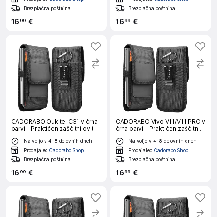
Brezplačna poštnina
Brezplačna poštnina
16
€
16
€
99
99
CADORABO Oukitel C31 v črna
CADORABO Vivo V11/V11 PRO v
barvi - Praktičen zaščitni ovitek
črna barvi - Praktičen zaščitni
s karabinom Ovitek ovitka z
ovitek s karabinom Ovitek
Na voljo v 4-8 delovnih dneh
Na voljo v 4-8 delovnih dneh
držalom za pisalo
ovitka z držalom za pisalo
Prodajalec
Cadorabo Shop
Prodajalec
Cadorabo Shop
Brezplačna poštnina
Brezplačna poštnina
16
€
16
€
99
99