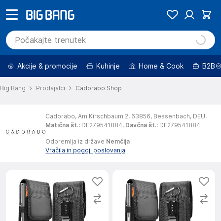
Akcije & promocije
Kuhinje
Home & Cook
B2B
Big Bang
Prodajalci
Cadorabo Shop
Cadorabo,
Am Kirschbaum 2,
63856,
Bessenbach,
DEU,
Matična št.
:
DE279541884,
Davčna št.
:
DE279541884
Odpremlja iz države
Nemčija
Vračila in pogoji poslovanja