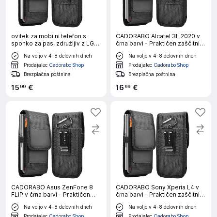
ovitek za mobilni telefon s
CADORABO Alcatel 3L 2020 v
sponko za pas, združljiv z LG
črna barvi - Praktičen zaščitni
L35 v črna barvi - Praktičen
ovitek s karabinom Ovitek
Na voljo v 4-8 delovnih dneh
Na voljo v 4-8 delovnih dneh
zaščitni ovitek s karabinom
ovitka z držalom za pisalo
Ovitek ovitka z držalom za
Prodajalec
Cadorabo Shop
Prodajalec
Cadorabo Shop
pisalo
Brezplačna poštnina
Brezplačna poštnina
15
€
16
€
99
99
CADORABO Asus ZenFone 8
CADORABO Sony Xperia L4 v
FLIP v črna barvi - Praktičen
črna barvi - Praktičen zaščitni
zaščitni ovitek s karabinom
ovitek s karabinom Ovitek
Na voljo v 4-8 delovnih dneh
Na voljo v 4-8 delovnih dneh
Ovitek ovitka z držalom za
ovitka z držalom za pisalo
pisalo
Prodajalec
Cadorabo Shop
Prodajalec
Cadorabo Shop