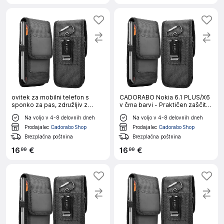
ovitek za mobilni telefon s
CADORABO Nokia 6.1 PLUS/X6
sponko za pas, združljiv z
v črna barvi - Praktičen zaščitni
MEIZU X8 v črna barvi -
ovitek s karabinom Ovitek
Na voljo v 4-8 delovnih dneh
Na voljo v 4-8 delovnih dneh
Praktičen zaščitni ovitek s
ovitka z držalom za pisalo
karabinom Ovitek ovitka z
Prodajalec
Cadorabo Shop
Prodajalec
Cadorabo Shop
držalom za pisalo
Brezplačna poštnina
Brezplačna poštnina
16
€
16
€
99
99