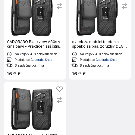
CADORABO Blackview A80s v
ovitek za mobilni telefon s
črna barvi - Praktičen zaščitni
sponko za pas, združljiv z LG
ovitek s karabinom Ovitek
V50 v črna barvi - Praktičen
Na voljo v 4-8 delovnih dneh
Na voljo v 4-8 delovnih dneh
ovitka z držalom za pisalo
zaščitni ovitek s karabinom
Ovitek ovitka z držalom za
Prodajalec
Cadorabo Shop
Prodajalec
Cadorabo Shop
pisalo
Brezplačna poštnina
Brezplačna poštnina
16
€
16
€
99
99