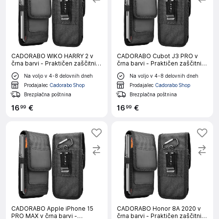
CADORABO WIKO HARRY 2 v
CADORABO Cubot J3 PRO v
črna barvi - Praktičen zaščitni
črna barvi - Praktičen zaščitni
ovitek s karabinom Ovitek
ovitek s karabinom Ovitek
Na voljo v 4-8 delovnih dneh
Na voljo v 4-8 delovnih dneh
ovitka z držalom za pisalo
ovitka z držalom za pisalo
Prodajalec
Cadorabo Shop
Prodajalec
Cadorabo Shop
Brezplačna poštnina
Brezplačna poštnina
16
€
16
€
99
99
CADORABO Apple iPhone 15
CADORABO Honor 8A 2020 v
PRO MAX v črna barvi -
črna barvi - Praktičen zaščitni