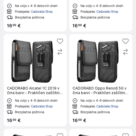
Praktičen zaščitni ovitek s
ovitek s karabinom Ovitek
Na voljo v 4-8 delovnih dneh
Na voljo v 4-8 delovnih dneh
karabinom Ovitek ovitka z
ovitka z držalom za pisalo
držalom za pisalo
Prodajalec
Cadorabo Shop
Prodajalec
Cadorabo Shop
Brezplačna poštnina
Brezplačna poštnina
16
€
16
€
99
99
CADORABO Alcatel 1C 2019 v
CADORABO Oppo Reno6 5G v
črna barvi - Praktičen zaščitni
črna barvi - Praktičen zaščitni
ovitek s karabinom Ovitek
ovitek s karabinom Ovitek
Na voljo v 4-8 delovnih dneh
Na voljo v 4-8 delovnih dneh
ovitka z držalom za pisalo
ovitka z držalom za pisalo
Prodajalec
Cadorabo Shop
Prodajalec
Cadorabo Shop
Brezplačna poštnina
Brezplačna poštnina
16
€
16
€
99
99