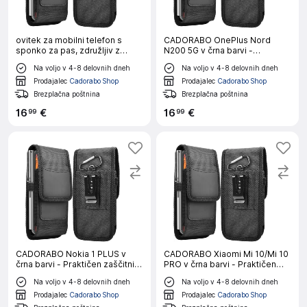
ovitek za mobilni telefon s
CADORABO OnePlus Nord
sponko za pas, združljiv z
N200 5G v črna barvi -
Oppo A12 v črna barvi -
Praktičen zaščitni ovitek s
Na voljo v 4-8 delovnih dneh
Na voljo v 4-8 delovnih dneh
Praktičen zaščitni ovitek s
karabinom Ovitek ovitka z
karabinom Ovitek ovitka z
držalom za pisalo
Prodajalec
Cadorabo Shop
Prodajalec
Cadorabo Shop
držalom za pisalo
Brezplačna poštnina
Brezplačna poštnina
16
€
16
€
99
99
CADORABO Nokia 1 PLUS v
CADORABO Xiaomi Mi 10/Mi 10
črna barvi - Praktičen zaščitni
PRO v črna barvi - Praktičen
ovitek s karabinom Ovitek
zaščitni ovitek s karabinom
Na voljo v 4-8 delovnih dneh
Na voljo v 4-8 delovnih dneh
ovitka z držalom za pisalo
Ovitek ovitka z držalom za
pisalo
Prodajalec
Cadorabo Shop
Prodajalec
Cadorabo Shop