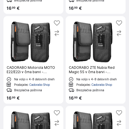
Brezplačna poštnina
Brezplačna poštnina
16
€
16
€
99
99
CADORABO Motorola MOTO
CADORABO ZTE Nubia Red
E22/E22i v črna barvi -
Magic 5S v črna barvi -
Praktičen zaščitni ovitek s
Praktičen zaščitni ovitek s
Na voljo v 4-8 delovnih dneh
Na voljo v 4-8 delovnih dneh
karabinom Ovitek ovitka z
karabinom Ovitek ovitka z
držalom za pisalo
držalom za pisalo
Prodajalec
Cadorabo Shop
Prodajalec
Cadorabo Shop
Brezplačna poštnina
Brezplačna poštnina
16
€
16
€
99
99