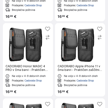
Na voljo v 4-8 delovnih dneh
Na voljo v 4-8 delovnih dneh
držalom za pisalo
Praktičen zaščitni ovitek s
karabinom Ovitek ovitka z
Prodajalec
Cadorabo Shop
Prodajalec
Cadorabo Shop
držalom za pisalo
Brezplačna poštnina
Brezplačna poštnina
16
€
16
€
99
99
CADORABO Honor MAGIC 4
CADORABO Apple iPhone 11 v
PRO v črna barvi - Praktičen
črna barvi - Praktičen zaščitni
zaščitni ovitek s karabinom
ovitek s karabinom Ovitek
Na voljo v 4-8 delovnih dneh
Na voljo v 4-8 delovnih dneh
Ovitek ovitka z držalom za
ovitka z držalom za pisalo
pisalo
Prodajalec
Cadorabo Shop
Prodajalec
Cadorabo Shop
Brezplačna poštnina
Brezplačna poštnina
16
€
16
€
99
99