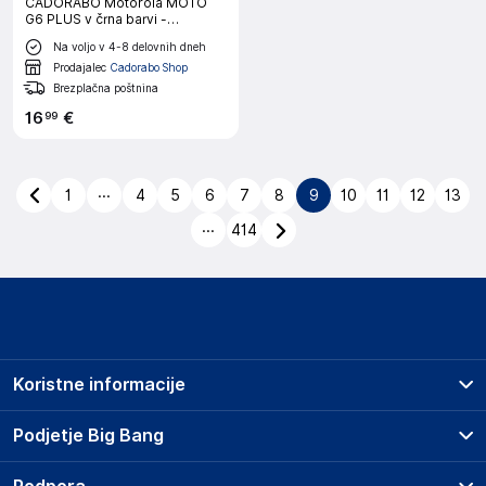
CADORABO Motorola MOTO
G6 PLUS v črna barvi -
Praktičen zaščitni ovitek s
Na voljo v 4-8 delovnih dneh
karabinom Ovitek ovitka z
držalom za pisalo
Prodajalec
Cadorabo Shop
Brezplačna poštnina
16
€
99
...
1
4
5
6
7
8
9
10
11
12
13
...
414
Koristne informacije
Prodajna mesta
Podjetje Big Bang
Splošni pogoji
O podjetju