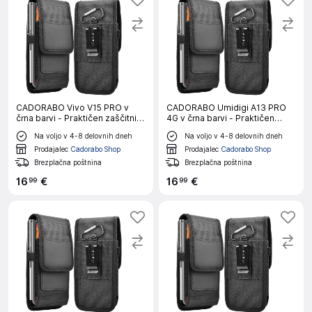
CADORABO Vivo V15 PRO v
CADORABO Umidigi A13 PRO
črna barvi - Praktičen zaščitni
4G v črna barvi - Praktičen
ovitek s karabinom Ovitek
zaščitni ovitek s karabinom
Na voljo v 4-8 delovnih dneh
Na voljo v 4-8 delovnih dneh
ovitka z držalom za pisalo
Ovitek ovitka z držalom za
pisalo
Prodajalec
Cadorabo Shop
Prodajalec
Cadorabo Shop
Brezplačna poštnina
Brezplačna poštnina
16
€
16
€
99
99