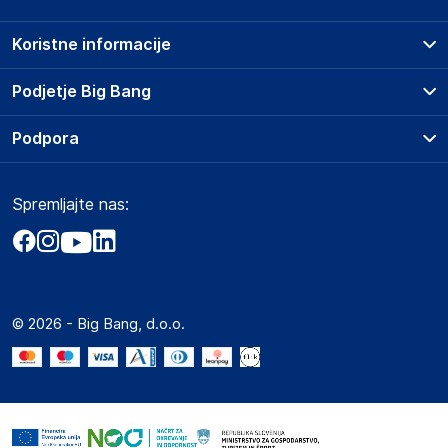
Koristne informacije
Prodajna mesta
Podjetje Big Bang
Splošni pogoji
O podjetju
Podpora
Storitve
Kontakti
Dostava, vnos in odvoz
Pogosta vprašanja
Družbena odgovornost
Načini plačila
Spremljajte nas:
Marketplace
Obvestila za javnost
Nakup na obroke
Kako oddati naročilo?
Akt o digitalnih storitvah
Zavarovanje izdelkov
Vračila in reklamacije
Prodaja podjetjem
Politika zasebnosti
Big Partner - distribucija
Spletni piškotki
© 2026 - Big Bang, d.o.o.
Marketplace za partnerje
Novosti
Interna varna linija za prijavo kršitev po ZZPRI
Zaposlitev