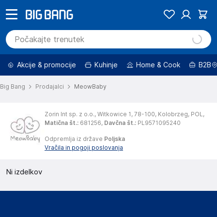
Akcije & promocije
Kuhinje
Home & Cook
B2B
Big Bang
Prodajalci
MeowBaby
Zorin Int sp. z o.o.,
Witkowice 1,
78-100,
Kolobrzeg,
POL,
Matična št.
:
681256,
Davčna št.
:
PL9571095240
Odpremlja iz države
Poljska
Vračila in pogoji poslovanja
Ni izdelkov