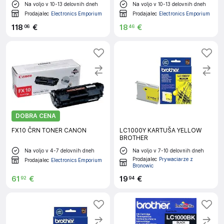
Na voljo v 10-13 delovnih dneh
Na voljo v 10-13 delovnih dneh
Prodajalec
Electronics Emporium
Prodajalec
Electronics Emporium
118
€
18
€
06
46
DOBRA CENA
FX10 ČRN TONER CANON
LC1000Y KARTUŠA YELLOW
BROTHER
Na voljo v 4-7 delovnih dneh
Na voljo v 7-10 delovnih dneh
Prodajalec
Prywaciarze z
Prodajalec
Electronics Emporium
Bronowic
61
€
19
€
92
94