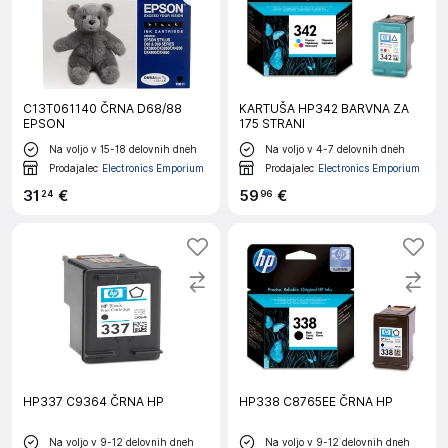
C13T061140 ČRNA D68/88
KARTUŠA HP342 BARVNA ZA
EPSON
175 STRANI
Na voljo v 15-18 delovnih dneh
Na voljo v 4-7 delovnih dneh
Prodajalec
Electronics Emporium
Prodajalec
Electronics Emporium
31
€
59
€
24
96
HP337 C9364 ČRNA HP
HP338 C8765EE ČRNA HP
Na voljo v 9-12 delovnih dneh
Na voljo v 9-12 delovnih dneh