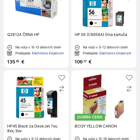
Q2612A ČRNA HP
HP 56 (C6656A) črna kartuša
Na voljo v 10-13 delovnih dneh
Na voljo v 9-12 delovnih dneh
Prodajalec
Electronics Emporium
Prodajalec
Electronics Emporium
135
€
106
€
65
37
DOBRA CENA
HP45 Black za DeskJet 7xx,
BCI3Y YELLOW CANON
8xx, 9xx
Na voljo v 9-12 delovnih dneh
Na voljo v 15-18 delovnih dneh