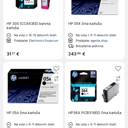
HP 300 (CC643EE) barvna
HP 05X črna kartuša
kartuša
Na voljo v 16-19 delovnih dneh
Na voljo v 9-11 delovnih dneh
Prodajalec
Electronics Emporium
Prodajalec
egenta.shop
Brezplačna poštnina
31
€
243
€
27
89
HP 05A črna kartuša
HP364 (YCB316EE) črna kartuša
Na voljo v 8-11 delovnih dneh
Na voljo v 9-11 delovnih dneh