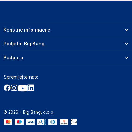
Koristne informacije
Prodajna mesta
Podjetje Big Bang
Splošni pogoji
O podjetju
Podpora
Storitve
Kontakti
Dostava, vnos in odvoz
Pogosta vprašanja
Družbena odgovornost
Načini plačila
Spremljajte nas:
Marketplace
Obvestila za javnost
Nakup na obroke
Kako oddati naročilo?
Akt o digitalnih storitvah
Zavarovanje izdelkov
Vračila in reklamacije
Prodaja podjetjem
Politika zasebnosti
Big Partner - distribucija
Spletni piškotki
© 2026 - Big Bang, d.o.o.
Marketplace za partnerje
Novosti
Interna varna linija za prijavo kršitev po ZZPRI