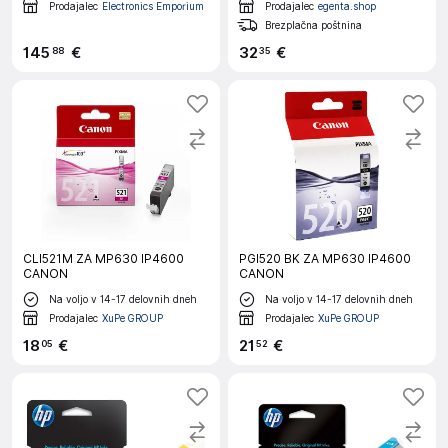
Prodajalec
Electronics Emporium
Prodajalec
egenta.shop
Brezplačna poštnina
145
€
32
€
88
35
CLI521M ZA MP630 IP4600
PGI520 BK ZA MP630 IP4600
CANON
CANON
Na voljo v 14-17 delovnih dneh
Na voljo v 14-17 delovnih dneh
Prodajalec
XuPe GROUP
Prodajalec
XuPe GROUP
18
€
21
€
05
52