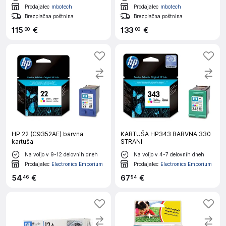
Prodajalec
mbotech
Prodajalec
mbotech
Brezplačna poštnina
Brezplačna poštnina
115
€
133
€
00
00
HP 22 (C9352AE) barvna
KARTUŠA HP343 BARVNA 330
kartuša
STRANI
Na voljo v 9-12 delovnih dneh
Na voljo v 4-7 delovnih dneh
Prodajalec
Electronics Emporium
Prodajalec
Electronics Emporium
54
€
67
€
46
54