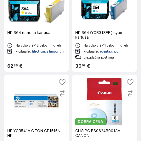
HP 364 rumena kartuša
HP 364 (YCB318EE ) cyan
kartuša
Na voljo v 9-12 delovnih dneh
Na voljo v 9-11 delovnih dneh
Prodajalec
Electronics Emporium
Prodajalec
egenta.shop
Brezplačna poštnina
62
€
30
€
86
07
DOBRA CENA
HP YCB541A C TON CP1515N
CLI8 PC BS0624B001AA
HP
CANON