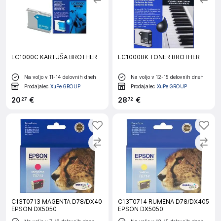
LC1000C KARTUŠA BROTHER
LC1000BK TONER BROTHER
Na voljo v 11-14 delovnih dneh
Na voljo v 12-15 delovnih dneh
Prodajalec
XuPe GROUP
Prodajalec
XuPe GROUP
20
€
28
€
27
72
C13T0713 MAGENTA D78/DX40
C13T0714 RUMENA D78/DX405
EPSON DX5050
EPSON DX5050