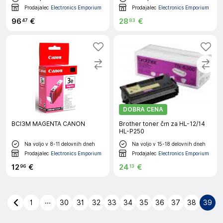
Prodajalec
Electronics Emporium
Prodajalec
Electronics Emporium
96
€
28
€
47
83
DOBRA CENA
BCI3M MAGENTA CANON
Brother toner črn za HL-12/14
HL-P250
Na voljo v 8-11 delovnih dneh
Na voljo v 15-18 delovnih dneh
Prodajalec
Electronics Emporium
Prodajalec
Electronics Emporium
12
€
24
€
96
13
...
1
30
31
32
33
34
35
36
37
38
39