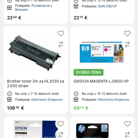
Na voljo v 7-10 delovnih dneh
Na voljo v 12-15 delovnih dneh
Prodajalec
Prywaciarze z
Prodajalec
XuPe GROUP
Bronowic
22
€
22
€
64
70
DOBRA CENA
Brother toner črn za HL2030 za
Q6003A MAGENTA LJ2600 HP
2.500 strani
Na voljo v 7-10 delovnih dneh
Na voljo v 10-13 delovnih dneh
Prodajalec
Electronics Emporium
Prodajalec
Electronics Emporium
108
€
69
€
00
56