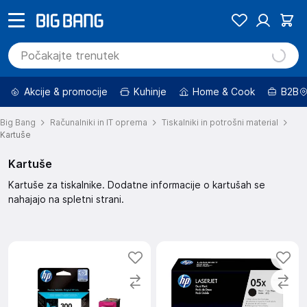
Akcije & promocije
Kuhinje
Home & Cook
B2B
Big Bang
Računalniki in IT oprema
Tiskalniki in potrošni material
Kartuše
Kartuše
Kartuše za tiskalnike. Dodatne informacije o kartušah se
nahajajo na spletni strani.