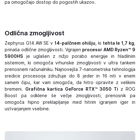
pa omogočajo dostop do pogostih ukazov.
Odlična zmogljivost
Zephyrus G14 AW SE v
14-palčnem ohišju
, ki
tehta le 1,7 kg
,
prinaša odlične zmogljivosti. Vgrajen
procesor AMD Ryzen™ 9
5900HS
je uglašen z nižjo porabo energije in hladilnim
sistemom, ki omogoča vrhunske zmogljivosti v ultra tankem
prenosnem računalniku. Najnovejša 7-nanometrska tehnologija
sredice procesorja združuje do 8 jeder in 16 niti v enem
samem čipu, kar vam omogoča, da hitro opravite z velikimi
bremeni.
Grafična kartica GeForce RTX™ 3050 Ti
z ROG
Boost pa odklene še večje zmogljivosti, prenosnik pa
omogoča hipno preklapljanje med hitrim igranjem iger in
ustvarjanjem vsebine.