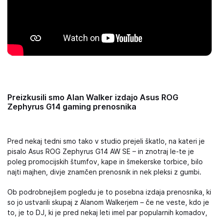
Preizkusili smo Alan Walker izdajo Asus ROG
Zephyrus G14 gaming prenosnika
Pred nekaj tedni smo tako v studio prejeli škatlo, na kateri je
pisalo Asus ROG Zephyrus G14 AW SE – in znotraj le-te je
poleg promocijskih štumfov, kape in šmekerske torbice, bilo
najti majhen, divje znamčen prenosnik in nek pleksi z gumbi.
Ob podrobnejšem pogledu je to posebna izdaja prenosnika, ki
so jo ustvarili skupaj z Alanom Walkerjem – če ne veste, kdo je
to, je to DJ, ki je pred nekaj leti imel par popularnih komadov,