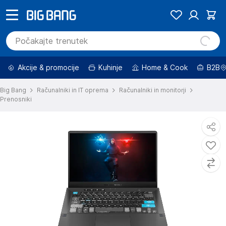
Akcije & promocije
Kuhinje
Home & Cook
B2B
Big Bang
Računalniki in IT oprema
Računalniki in monitorji
Prenosniki