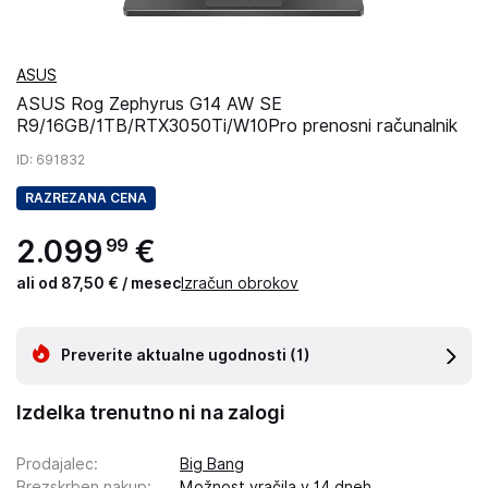
ASUS
ASUS Rog Zephyrus G14 AW SE
R9/16GB/1TB/RTX3050Ti/W10Pro prenosni računalnik
ID
: 691832
RAZREZANA CENA
2
.
099
€
99
ali od 87,50 € / mesec
Izračun obrokov
Preverite aktualne ugodnosti
(1)
Izdelka trenutno ni na zalogi
Prodajalec
:
Big Bang
Brezskrben nakup
:
Možnost vračila v 14 dneh