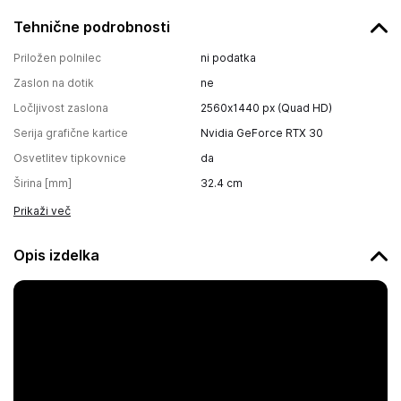
Tehnične podrobnosti
Priložen polnilec
ni podatka
Zaslon na dotik
ne
Ločljivost zaslona
2560x1440 px (Quad HD)
Serija grafične kartice
Nvidia GeForce RTX 30
Osvetlitev tipkovnice
da
Širina [mm]
32.4
cm
Prikaži več
Opis izdelka