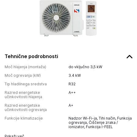
Tehnične podrobnosti
Moč hlajenja (montaža)
do vključno 3,5 kW
Moč ogrevanja (kW)
3.4
kW
Tip hladilnega sredstva
R32
Razred energetske
A++
učinkovitosti hlajenja
Razred energetske
A+
učinkovitosti ogrevanja
Funkcije klimatizacije
Nadzor Wi-Fi-ja, Tihi način, Funkcija
ogrevanja, Čiščenje zraka /
ionizator, Funkcija I-FEEL
Prikaži več