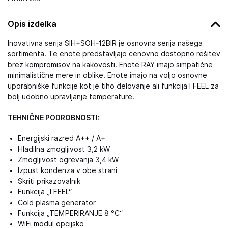
Opis izdelka
Inovativna serija SIH+SOH-12BIR je osnovna serija našega
sortimenta. Te enote predstavljajo cenovno dostopno rešitev
brez kompromisov na kakovosti. Enote RAY imajo simpatične
minimalistične mere in oblike. Enote imajo na voljo osnovne
uporabniške funkcije kot je tiho delovanje ali funkcija I FEEL za
bolj udobno upravljanje temperature.
TEHNIČNE PODROBNOSTI:
Energijski razred A++ / A+
Hladilna zmogljivost 3,2 kW
Zmogljivost ogrevanja 3,4 kW
Izpust kondenza v obe strani
Skriti prikazovalnik
Funkcija „I FEEL“
Cold plasma generator
Funkcija „TEMPERIRANJE 8 °C“
WiFi modul opcijsko