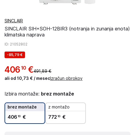
SINCLAIR
SINCLAIR SIH+SOH-12BIR3 (notranja in zunanja enota)
klimatska naprava
ID
: 21052802
-
85,79 €
406
€
10
491,89 €
ali od 10,73 € / mesec
Izračun obrokov
Izbira montaže:
brez montaže
brez montaže
z montažo
406
€
772
€
10
10