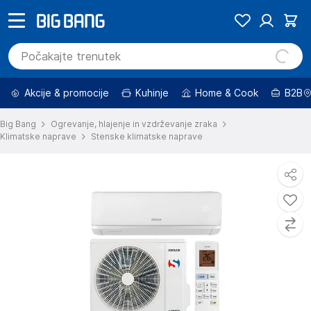
Akcije & promocije
Kuhinje
Home & Cook
B2B
Big Bang
Ogrevanje, hlajenje in vzdrževanje zraka
Klimatske naprave
Stenske klimatske naprave