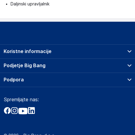
Daljinski upravljalnik
Koristne informacije
Prodajna mesta
Podjetje Big Bang
Splošni pogoji
O podjetju
Podpora
Storitve
Kontakti
Dostava, vnos in odvoz
Pogosta vprašanja
Družbena odgovornost
Načini plačila
Spremljajte nas:
Marketplace
Obvestila za javnost
Nakup na obroke
Kako oddati naročilo?
Akt o digitalnih storitvah
Zavarovanje izdelkov
Vračila in reklamacije
Prodaja podjetjem
Politika zasebnosti
Big Partner - distribucija
Spletni piškotki