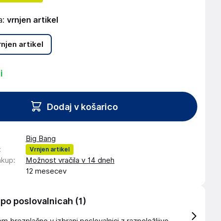
a:
vrnjen artikel
rnjen artikel
i
Dodaj v košarico
Big Bang
:
Vrnjen artikel
akup
:
Možnost vračila v 14 dneh
12 mesecev
 po poslovalnicah
(1)