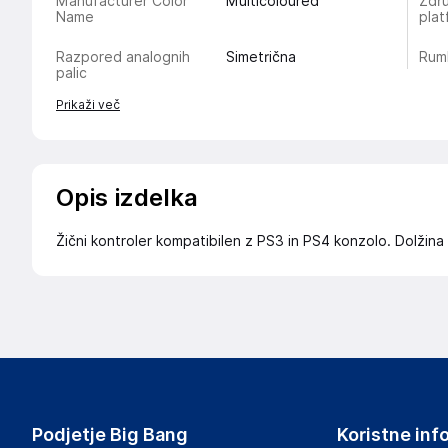
Manufacturer Color
Multicoloured
Zdru
Name
pla
Razpored analognih
Simetrična
Rumb
palic
Prikaži več
Opis izdelka
Žični kontroler kompatibilen z PS3 in PS4 konzolo. Dolžina 
Podjetje Big Bang
Koristne inf