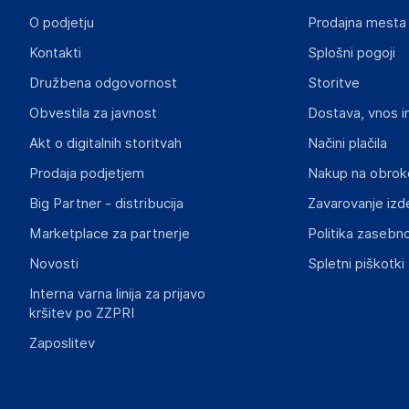
O podjetju
Prodajna mesta
Kontakti
Splošni pogoji
Družbena odgovornost
Storitve
Obvestila za javnost
Dostava, vnos i
Akt o digitalnih storitvah
Načini plačila
Prodaja podjetjem
Nakup na obrok
Big Partner - distribucija
Zavarovanje izd
Marketplace za partnerje
Politika zasebno
Novosti
Spletni piškotki
Interna varna linija za prijavo
kršitev po ZZPRI
Zaposlitev