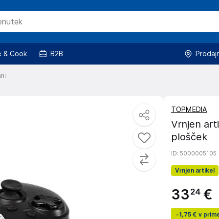
 & Cook
B2B
Prodaj
mni
TOPMEDIA
Vrnjen art
plošček
ID
: 5000005105
Vrnjen artikel
33
€
24
-
1,75 €
v prime