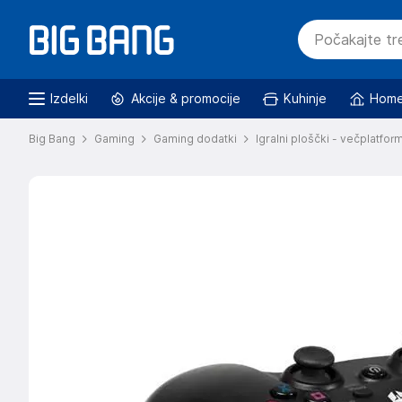
Izdelki
Akcije & promocije
Kuhinje
Home
Big Bang
Gaming
Gaming dodatki
Igralni ploščki - večplatfor