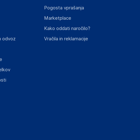
Pogosta vprašanja
Marketplace
Kako oddati naročilo?
n odvoz
Vračila in reklamacije
e
elkov
sti