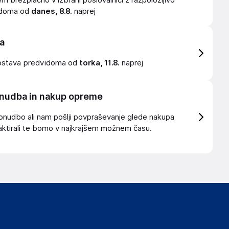
 brezplačno v izbrani poslovalnici z razpoložljivo
idoma od
danes, 8.8.
naprej
a
ostava
predvidoma od
torka, 11.8.
naprej
nudba in nakup opreme
onudbo ali nam pošlji povpraševanje glede nakupa
ktirali te bomo v najkrajšem možnem času.