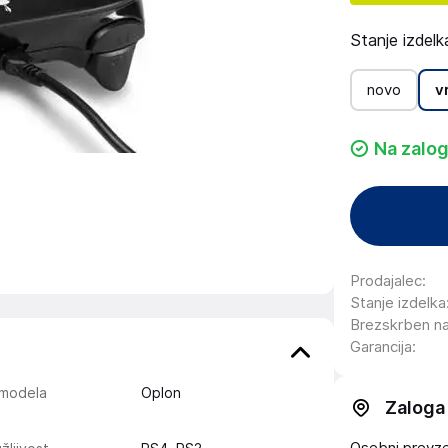
Stanje izdelk
novo
v
Na zalog
Prodajalec
:
Stanje izdelka
Brezskrben n
Garancija
:
 modela
Oplon
Zaloga