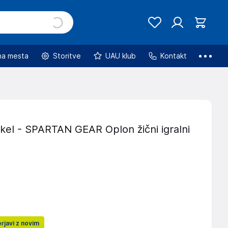
na mesta
Storitve
UAU klub
Kontakt
ikel - SPARTAN GEAR Oplon žični igralni
rjavi z novim