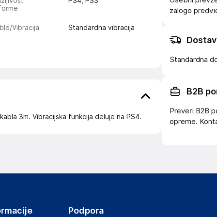
Osebni prevzem
žljivost
PS4, PS3
tforme
zalogo
predv
le/Vibracija
Standardna vibracija
Dostav
Standardna d
B2B po
Preveri B2B p
kabla 3m. Vibracijska funkcija deluje na PS4.
opreme. Konta
ormacije
Podpora