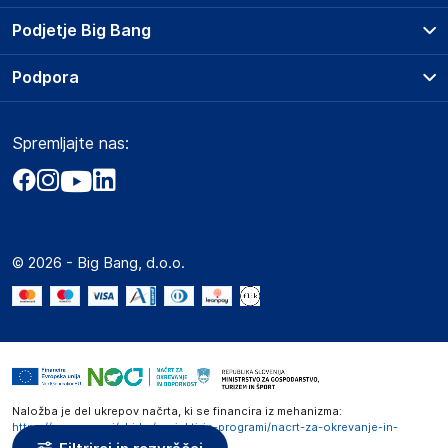
Prodajna mesta
Podjetje Big Bang
Splošni pogoji
O podjetju
Podpora
Storitve
Kontakti
Dostava, vnos in odvoz
Pogosta vprašanja
Družbena odgovornost
Načini plačila
Spremljajte nas:
Marketplace
Obvestila za javnost
Nakup na obroke
Kako oddati naročilo?
Akt o digitalnih storitvah
Zavarovanje izdelkov
Vračila in reklamacije
Prodaja podjetjem
Politika zasebnosti
Big Partner - distribucija
Spletni piškotki
© 2026 - Big Bang, d.o.o.
Marketplace za partnerje
Novosti
Interna varna linija za prijavo kršitev po ZZPRI
Zaposlitev
Naložba je del ukrepov načrta, ki se financira iz mehanizma:
https://www.gov.si/zbirke/projekti-in-programi/nacrt-za-okrevanje-in-
odpornost