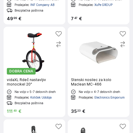
Prodajalec
INF Company AB
Prodajalec
XuPe GROUP
Brezplačna poštnina
49
€
7
€
99
47
DOBRA CENA
vidaXL Rdeč nastavljiv
Stenski nosilec za kolo
monocikel 20"
Maclean MC-466
Na voljo v 5-7 delovnih dneh
Na voljo v 4-7 delovnih dneh
Prodajalec
Kotiček Udobja
Prodajalec
Electronics Emporium
Brezplačna poštnina
111
€
35
€
49
23