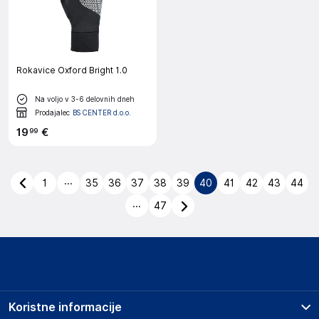
Rokavice Oxford Bright 1.0
Na voljo v 3-6 delovnih dneh
Prodajalec
BS CENTER d.o.o.
19
€
99
...
1
35
36
37
38
39
40
41
42
43
44
...
47
Koristne informacije