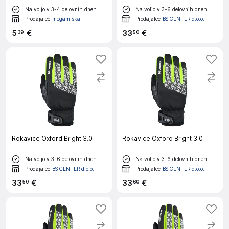
Na voljo v 3-4 delovnih dneh
Na voljo v 3-6 delovnih dneh
Prodajalec
megamiska
Prodajalec
BS CENTER d.o.o.
5
€
33
€
39
50
Rokavice Oxford Bright 3.0
Rokavice Oxford Bright 3.0
Na voljo v 3-6 delovnih dneh
Na voljo v 3-6 delovnih dneh
Prodajalec
BS CENTER d.o.o.
Prodajalec
BS CENTER d.o.o.
33
€
33
€
50
60