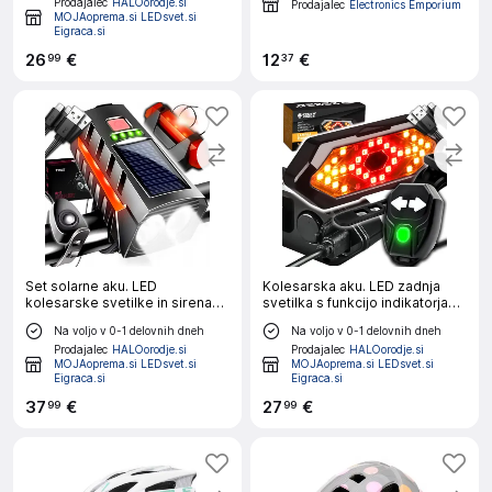
Prodajalec
HALOorodje.si
Prodajalec
Electronics Emporium
MOJAoprema.si LEDsvet.si
Eigraca.si
26
€
12
€
99
37
Set solarne aku. LED
Kolesarska aku. LED zadnja
kolesarske svetilke in sirena
svetilka s funkcijo indikatorja
1200lm USB + zadnja luč
smeri USB + hupa
Na voljo v 0-1 delovnih dneh
Na voljo v 0-1 delovnih dneh
Prodajalec
HALOorodje.si
Prodajalec
HALOorodje.si
MOJAoprema.si LEDsvet.si
MOJAoprema.si LEDsvet.si
Eigraca.si
Eigraca.si
37
€
27
€
99
99