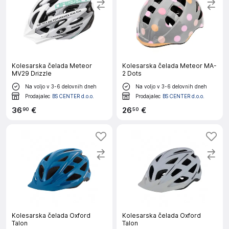
Kolesarska čelada Meteor
Kolesarska čelada Meteor MA-
MV29 Drizzle
2 Dots
Na voljo v 3-6 delovnih dneh
Na voljo v 3-6 delovnih dneh
Prodajalec
BS CENTER d.o.o.
Prodajalec
BS CENTER d.o.o.
36
€
26
€
90
50
Kolesarska čelada Oxford
Kolesarska čelada Oxford
Talon
Talon