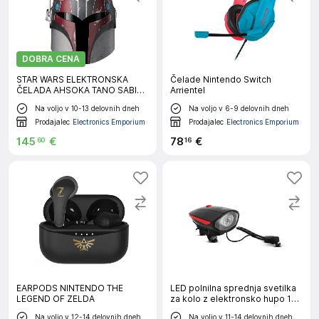
DOBRA CENA
STAR WARS ELEKTRONSKA
Čelade Nintendo Switch
ČELADA AHSOKA TANO SABINE
Arrientel
WREN BLACK SERIES
Na voljo v 10-13 delovnih dneh
Na voljo v 6-9 delovnih dneh
Prodajalec
Electronics Emporium
Prodajalec
Electronics Emporium
145
€
78
€
60
16
EARPODS NINTENDO THE
LED polnilna sprednja svetilka
LEGEND OF ZELDA
za kolo z elektronsko hupo 120
dB 400 mAh 450lm IP55
Na voljo v 12-14 delovnih dneh
Na voljo v 11-14 delovnih dneh