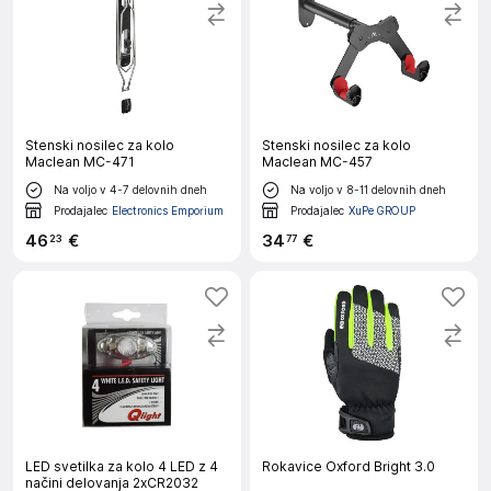
Stenski nosilec za kolo
Stenski nosilec za kolo
Maclean MC-471
Maclean MC-457
Na voljo v 4-7 delovnih dneh
Na voljo v 8-11 delovnih dneh
Prodajalec
Electronics Emporium
Prodajalec
XuPe GROUP
46
€
34
€
23
77
LED svetilka za kolo 4 LED z 4
Rokavice Oxford Bright 3.0
načini delovanja 2xCR2032