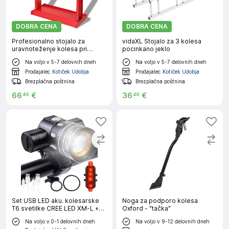
vsakega kolesarja. Izberite med različnimi dodatki za
kolesarjenje in si popestrite vašo vožnjo. Dodajte v košarico.
Nosilci in drugi dodatki za kolesa Odkrijte široko paleto
DOBRA CENA
DOBRA CENA
nosilcev in dodatkov za kolesa na naši spletni strani. Izbirajte
Profesionalno stojalo za
vidaXL Stojalo za 3 kolesa
med različnimi modeli za varno in priročno prenašanje
uravnoteženje kolesa pri
pocinkano jeklo
kolesarske opreme. Poskrbite za udobno in varno kolesarjenje
motorju rdeče
Na voljo v 5-7 delovnih dneh
Na voljo v 5-7 delovnih dneh
z našimi kakovostnimi dodatki.
Več o tem
.
Prodajalec
Kotiček Udobja
Prodajalec
Kotiček Udobja
Brezplačna poštnina
Brezplačna poštnina
66
€
36
€
49
49
Set USB LED aku. kolesarske
Noga za podporo kolesa
T6 svetilke CREE LED XM-L +
Oxford - "tačka"
zadnja luč
Na voljo v 0-1 delovnih dneh
Na voljo v 9-12 delovnih dneh