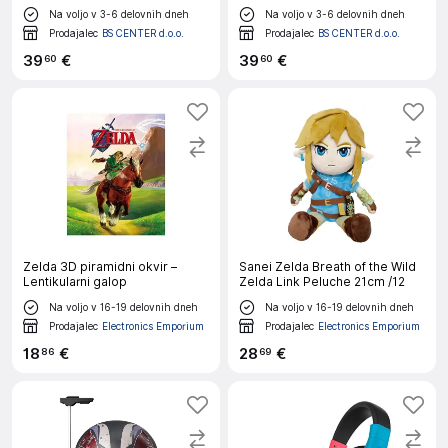
Na voljo v 3-6 delovnih dneh
Na voljo v 3-6 delovnih dneh
Prodajalec
BS CENTER d.o.o.
Prodajalec
BS CENTER d.o.o.
39
€
39
€
60
60
Zelda 3D piramidni okvir –
Sanei Zelda Breath of the Wild
Lentikularni galop
Zelda Link Peluche 21cm /12
Na voljo v 16-19 delovnih dneh
Na voljo v 16-19 delovnih dneh
Prodajalec
Electronics Emporium
Prodajalec
Electronics Emporium
18
€
28
€
86
69