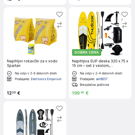
DOBRA CENA
Napihljivi rokavčki za v vodo
Napihljiva SUP deska 320 x 75 x
Spartan
15 cm – set z veslom,
sedežem, torbo in pumpko
Na voljo v 3-6 delovnih dneh
Na voljo v 2-4 delovnih dneh
THUNDER® COAST-YELLOW
Prodajalec
Electronics Emporium
Prodajalec
sellBEST
Brezplačna poštnina
12
€
199
€
20
99