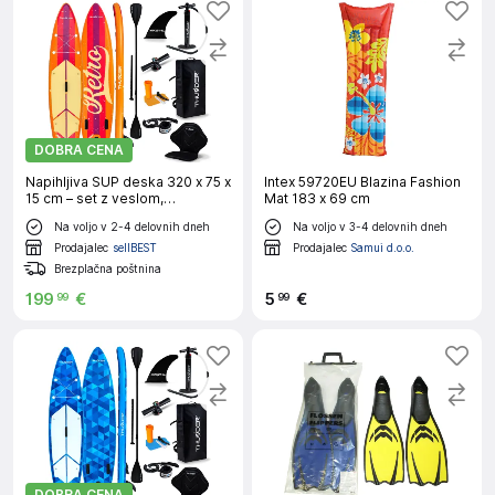
DOBRA CENA
Napihljiva SUP deska 320 x 75 x
Intex 59720EU Blazina Fashion
15 cm – set z veslom,
Mat 183 x 69 cm
sedežem, torbo in pumpko
Na voljo v 2-4 delovnih dneh
Na voljo v 3-4 delovnih dneh
THUNDER® RETRO
Prodajalec
sellBEST
Prodajalec
Samui d.o.o.
Brezplačna poštnina
199
€
5
€
99
99
DOBRA CENA