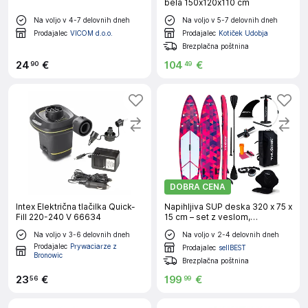
bela 150x120x110 cm
Na voljo v 4-7 delovnih dneh
Na voljo v 5-7 delovnih dneh
Prodajalec
VICOM d.o.o.
Prodajalec
Kotiček Udobja
Brezplačna poštnina
24
€
104
€
90
49
DOBRA CENA
Intex Električna tlačilka Quick-
Napihljiva SUP deska 320 x 75 x
Fill 220-240 V 66634
15 cm – set z veslom,
sedežem, torbo in pumpko
Na voljo v 3-6 delovnih dneh
Na voljo v 2-4 delovnih dneh
THUNDER® VOLCA
Prodajalec
Prywaciarze z
Prodajalec
sellBEST
Bronowic
Brezplačna poštnina
23
€
199
€
56
99