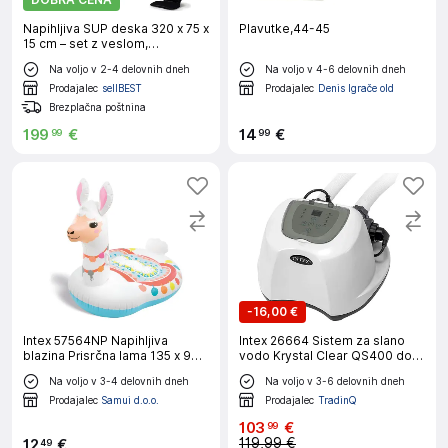
Napihljiva SUP deska 320 x 75 x
Plavutke,44-45
15 cm – set z veslom,
sedežem, torbo in pumpko
Na voljo v 2-4 delovnih dneh
Na voljo v 4-6 delovnih dneh
THUNDER® NION
Prodajalec
sellBEST
Prodajalec
Denis Igrače old
Brezplačna poštnina
199
€
14
€
99
99
-
16,00 €
Intex 57564NP Napihljiva
Intex 26664 Sistem za slano
blazina Prisrčna lama 135 x 94 x
vodo Krystal Clear QS400 do
112 cm
17,4 m³
Na voljo v 3-4 delovnih dneh
Na voljo v 3-6 delovnih dneh
Prodajalec
Samui d.o.o.
Prodajalec
TradinQ
103
€
99
119,99 €
12
€
49