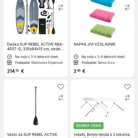
Deska SUP REBEL ACTIVE RBA-
NAPIHLJIVI VZGLAVNIK
4507-G, 335x84x15 cm, sedež,
veslo, 170kg
Na voljo v 3-6 delovnih dneh
Na voljo v 3-4 delovnih dneh
Prodajalec
Electronics Emporium
Prodajalec
Samui d.o.o.
214
€
2
€
53
49
DOBRA CENA
Veslo za SUP REBEL ACTIVE
vidaXL Bimini tenda z 2 lokoma