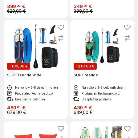
399
€
349
€
00
00
629,00 €
399,00 €
-
199,00 €
-
219,00 €
SUP Freeride Wide
SUP Freeride
Na voljo v 3-5 delovnih dneh
Na voljo v 3-5 delovnih dneh
Prodajalec
Recharge d.o.o.
Prodajalec
Recharge d.o.o.
Brezplačna poštnina
Brezplačna poštnina
480
€
430
€
00
00
679,00 €
649,00 €