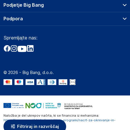
Prodajna mesta
Podjetje Big Bang
Splošni pogoji
O podjetju
Podpora
Storitve
Kontakti
Dostava, vnos in odvoz
Pogosta vprašanja
Družbena odgovornost
Načini plačila
Spremljajte nas:
Marketplace
Obvestila za javnost
Nakup na obroke
Kako oddati naročilo?
Akt o digitalnih storitvah
Zavarovanje izdelkov
Vračila in reklamacije
Prodaja podjetjem
Politika zasebnosti
Big Partner - distribucija
Spletni piškotki
© 2026 - Big Bang, d.o.o.
Marketplace za partnerje
Novosti
Interna varna linija za prijavo kršitev po ZZPRI
Zaposlitev
Naložba je del ukrepov načrta, ki se financira iz mehanizma:
https://www.gov.si/zbirke/projekti-in-programi/nacrt-za-okrevanje-in-
odpornost
Filtriraj in razvrščaj