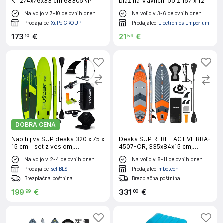
K1 274x76x33 cm 68305NP
blazina Mavrični polž 157 x 127
x 25 cm
Na voljo v 7-10 delovnih dneh
Na voljo v 3-6 delovnih dneh
Prodajalec
XuPe GROUP
Prodajalec
Electronics Emporium
173
€
21
€
10
59
DOBRA CENA
Napihljiva SUP deska 320 x 75 x
Deska SUP REBEL ACTIVE RBA-
15 cm – set z veslom,
4507-OR, 335x84x15 cm,
sedežem, torbo in pumpko
sedež, veslo,170kg
Na voljo v 2-4 delovnih dneh
Na voljo v 8-11 delovnih dneh
THUNDER® CYBER
Prodajalec
sellBEST
Prodajalec
mbotech
Brezplačna poštnina
Brezplačna poštnina
199
€
331
€
99
00