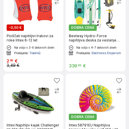
-
0,50 €
DOBRA CENA
Ploščati napihljivi trakovi za
Bestway Hydro-Force
roke Intex 6-12 let
napihljiva deska za veslanje
340 cm Freesoul Tech
Na voljo v 3-6 delovnih dneh
Na voljo v 4-7 delovnih dneh
Prodajalec
TradinQ
Prodajalec
Electronics Emporium
2
€
99
3,49 €
339
€
86
DOBRA CENA
Intex Napihljiv kajak Challenger
Intex 58791EU Napihljiva