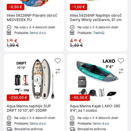
-
0,50 €
-
1,00 €
Intex 58228NP Plavalni obroč
Intex 59256NP Napihljiv obroč
MEDVEDEK PU
Swirly Whirly večbarvni, 91 cm
Na voljo v 3-4 delovnih dneh
Na voljo v 3-6 delovnih dneh
Prodajalec
Samui d.o.o.
Prodajalec
TradinQ
1
€
4
€
49
49
1,99 €
5,49 €
-
230,00 €
-
50,00 €
Aqua Marina napihljiv SUP
Aqua Marina Kajak LAXO-285
DRIFT 10'10", BT-20DRP
9'4", za 1 osebo
Na voljo v 3-4 delovnih dneh
Na voljo v 3-4 delovnih dneh
Prodajalec
Samui d.o.o.
Prodajalec
Samui d.o.o.
Brezplačna poštnina
Brezplačna poštnina