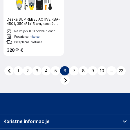
Deska SUP REBEL ACTIVE RBA-
4501, 350x81x15 cm, sedež,
170 kg
Na voljo v 8-11 delovnih dneh
Prodajalec
mbotech
Brezplačna poštnina
328
€
00
...
1
2
3
4
5
6
7
8
9
10
23
Koristne informacije