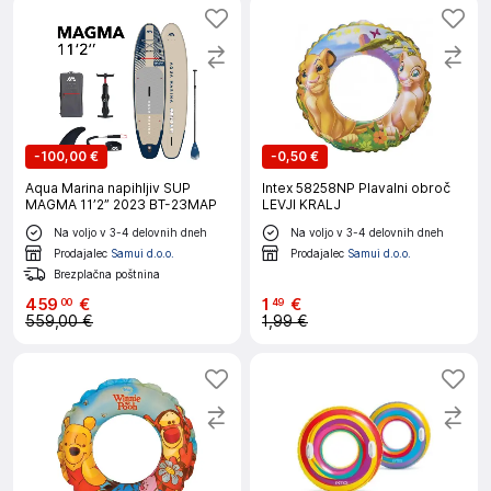
-
100,00 €
-
0,50 €
Aqua Marina napihljiv SUP
Intex 58258NP Plavalni obroč
MAGMA 11’2” 2023 BT-23MAP
LEVJI KRALJ
Na voljo v 3-4 delovnih dneh
Na voljo v 3-4 delovnih dneh
Prodajalec
Samui d.o.o.
Prodajalec
Samui d.o.o.
Brezplačna poštnina
459
€
1
€
00
49
559,00 €
1,99 €