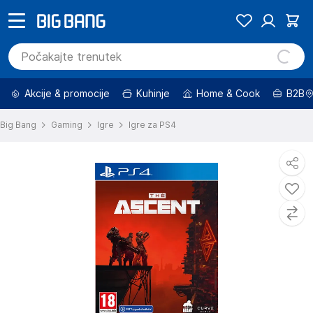
Akcije & promocije
Kuhinje
Home & Cook
B2B
Big Bang
Gaming
Igre
Igre za PS4