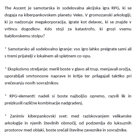
The Ascent je samotarska in sodelovalna akcijska igra RPG, ki se
dogaja na kiberpankovskem planetu Veles. V gromozanski arkologiji,
ki jo nadzoruje megakorporacija, igrate kot delavec, ki se znajde v
vrtincu dogodkov. Kdo stoji za katastrofo, ki grozi vsemu
babilonskemu stolpu?
* Samotarsko ali sodelovalno igranje: vso igro lahko preigrate sami ali
s tremi prijatelji v lokalnem ali spletnem co-opu.
* Eksplozivno streljanje: merili boste v glavo ali trup, menjavali orožja,
uporabljali smrtonosne naprave in kritje ter prilagajali taktiko pri
srečevanju novih sovražnikov.
* RPG-elementi: nadeli si boste najboljšo opremo, razvili lik in
preizkusili različne kombinacije nadgradenj.
* Zanimiv kiberpankovski svet: med raziskovanjem velikanske
arkologije in njenih številnih območij, od podzemlja do luksuznih
prostorov med oblaki, boste srečali številne zaveznike in sovražnike.