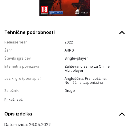
Tehnične podrobnosti
Release Year
2022
Žanr
ARPG
Število igralcev
Single-player
Internetna povezava
Zahtevano samo za Online
Multiplayer
Jezik igre (podnapisi)
Angleščina, Francoščina,
Nemščina, Japonščina
Založnik
Drugo
Prikaži več
Opis izdelka
Datum izida: 26.05.2022