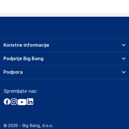
Koristne informacije
Prodajna mesta
Podjetje Big Bang
Splošni pogoji
O podjetju
Podpora
Storitve
Kontakti
Dostava, vnos in odvoz
Pogosta vprašanja
Družbena odgovornost
Načini plačila
Spremljajte nas:
Marketplace
Obvestila za javnost
Nakup na obroke
Kako oddati naročilo?
Akt o digitalnih storitvah
Zavarovanje izdelkov
Vračila in reklamacije
Prodaja podjetjem
Politika zasebnosti
Big Partner - distribucija
Spletni piškotki
© 2026 - Big Bang, d.o.o.
Marketplace za partnerje