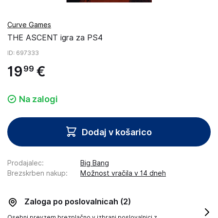
Curve Games
THE ASCENT igra za PS4
ID
: 697333
19
€
99
Na zalogi
Dodaj v košarico
Prodajalec
:
Big Bang
Brezskrben nakup
:
Možnost vračila v 14 dneh
Zaloga po poslovalnicah
(2)
Osebni prevzem brezplačno v izbrani poslovalnici z