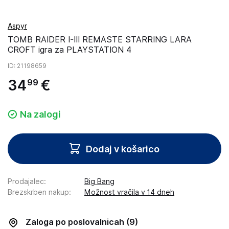
Aspyr
TOMB RAIDER I-III REMASTE STARRING LARA
CROFT igra za PLAYSTATION 4
ID
: 21198659
34
€
99
Na zalogi
Dodaj v košarico
Prodajalec
:
Big Bang
Brezskrben nakup
:
Možnost vračila v 14 dneh
Zaloga po poslovalnicah
(9)