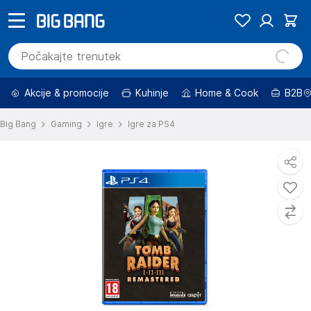
Akcije & promocije
Kuhinje
Home & Cook
B2B
Big Bang
Gaming
Igre
Igre za PS4