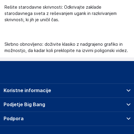
Rešite starodavne skrivnosti: Odkrivajte zaklade
starodavnega sveta z reševanjem ugank in razkrivanjem
skrivnosti, ki jih je uničil čas.
Skrbno obnovljeno: doživite klasiko z nadgrajeno grafiko in
možnostjo, da kadar koli preklopite na izvirni poligonski videz.
Koristne informacije
Prodajna mesta
Podjetje Big Bang
Splošni pogoji
O podjetju
Podpora
Storitve
Kontakti
Dostava, vnos in odvoz
Pogosta vprašanja
Družbena odgovornost