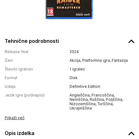
Tehnične podrobnosti
Release Year
2024
Žanr
Akcija, Platformna igra, Fantazija
Število igralcev
1 igralec
Format
Disk
Izdaja
Definitive Edition
Jezik igre (podnapisi)
Angleščina, Francoščina,
Nemščina, Ruščina, Poljščina,
Nizozemščina, Turščina,
Ukrajinščina
Prikaži več
Opis izdelka