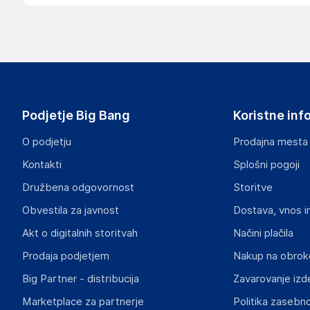
Podatki o proizvajalcu
Podatki o proizvajalcu vključujejo informacije (naziv, nasl
proizvajalcem izdelka.
Trust International B.V.
Laan van Barcelona 600, 3317 Dordrecht
The Netherlands
Podjetje Big Bang
Koristne inf
pc@trust.com
O podjetju
Prodajna mesta
Odgovorna oseba v EU
Kontakti
Splošni pogoji
Gospodarski subjekt s sedežem v EU, ki zagotavlja skladno
Družbena odgovornost
Storitve
Trust International B.V.
Obvestila za javnost
Dostava, vnos i
Laan van Barcelona 600, 3317 Dordrecht
The Netherlands
Akt o digitalnih storitvah
Načini plačila
pc@trust.com
Prodaja podjetjem
Nakup na obrok
Big Partner - distribucija
Zavarovanje izd
Slike o varnosti izdelka
Slike o varnosti izdelka vsebujejo opozorila na embalaži izd
Marketplace za partnerje
Politika zasebno