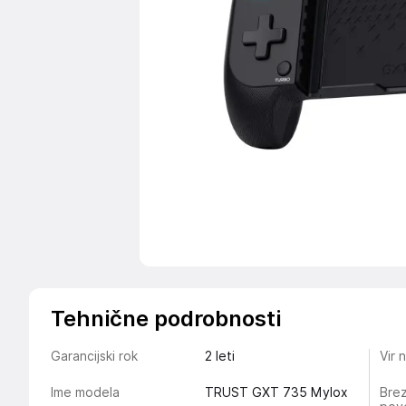
Tehnične podrobnosti
Garancijski rok
2 leti
Vir 
Ime modela
TRUST GXT 735 Mylox
Bre