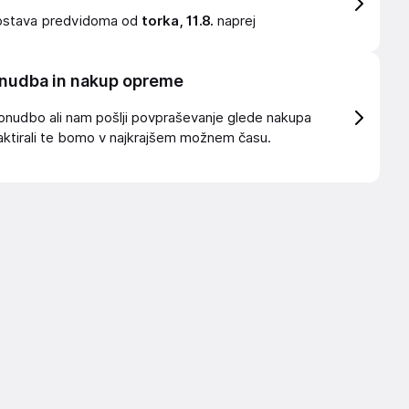
ostava
predvidoma od
torka, 11.8.
naprej
nudba in nakup opreme
onudbo ali nam pošlji povpraševanje glede nakupa
ktirali te bomo v najkrajšem možnem času.