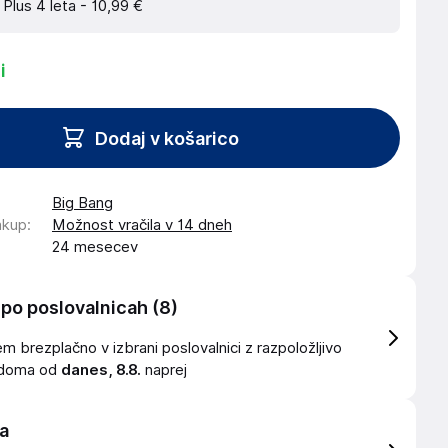
 Plus 4 leta -
10,99 €
i
Dodaj v košarico
Big Bang
akup
:
Možnost vračila v 14 dneh
24 mesecev
 po poslovalnicah
(8)
 brezplačno v izbrani poslovalnici z razpoložljivo
idoma od
danes, 8.8.
naprej
a