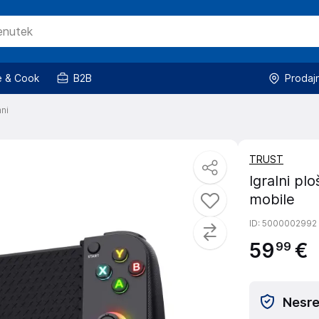
 & Cook
B2B
Prodaj
mni
TRUST
Igralni p
mobile
ID
: 5000002992
59
€
99
Nesreč