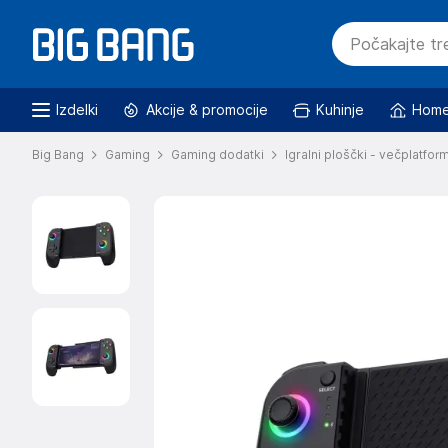
Izdelki
Akcije & promocije
Kuhinje
Home
Big Bang
Gaming
Gaming dodatki
Igralni ploščki - večplatfor