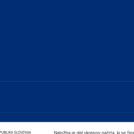
Naložba je del ukrepov načrta, ki se fin