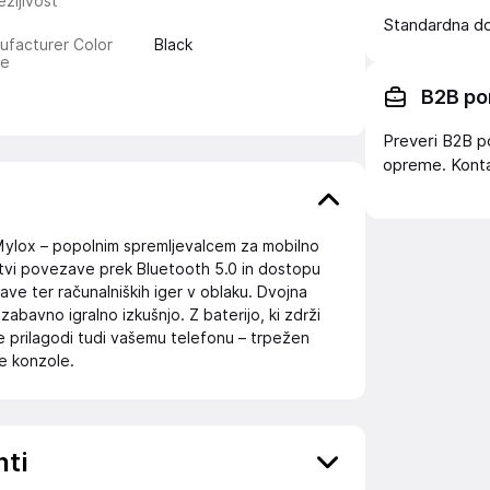
zljivost
Standardna d
ufacturer Color
Black
e
B2B po
Preveri B2B p
opreme. Konta
m Mylox – popolnim spremljevalcem za mobilno
nitvi povezave prek Bluetooth 5.0 in dostopu
ve ter računalniških iger v oblaku. Dvojna
 zabavno igralno izkušnjo. Z baterijo, ki zdrži
e prilagodi tudi vašemu telefonu – trpežen
e konzole.
nti