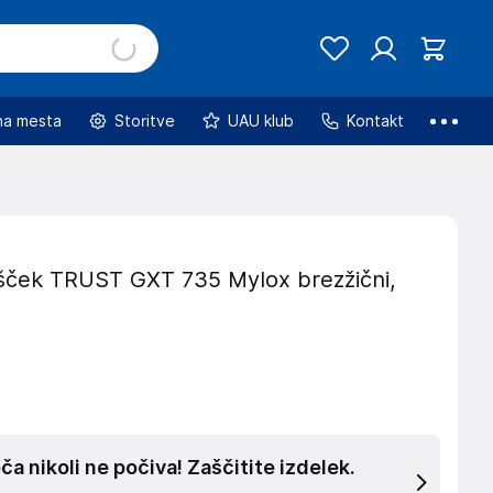
na mesta
Storitve
UAU klub
Kontakt
lošček TRUST GXT 735 Mylox brezžični,
a nikoli ne počiva! Zaščitite izdelek.