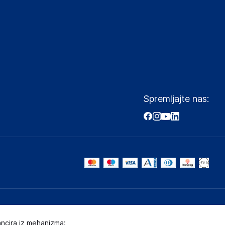
Spremljajte nas:
ancira iz mehanizma: