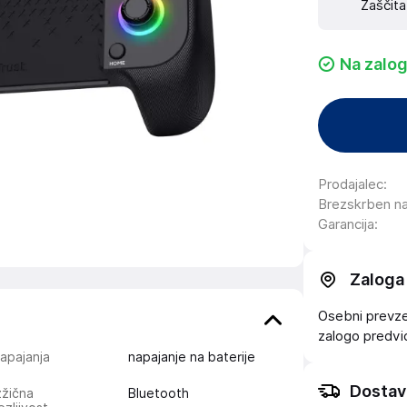
Zaščita
Na zalog
Prodajalec
:
Brezskrben n
Garancija
:
Zaloga
Osebni prevzem
zalogo
predv
napajanja
napajanje na baterije
Dostav
zžična
Bluetooth