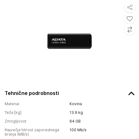
Tehnične podrobnosti
Material
Kovina
Teža [kg]
13.9
kg
Zmogljivost
64 GB
Največja hitrost zaporednega
100
Mb/s
branja (MB/s)