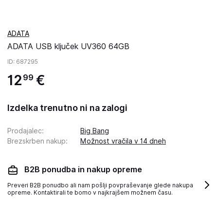
ADATA
ADATA USB ključek UV360 64GB
ID
: 687295
12
€
99
Izdelka trenutno ni na zalogi
Prodajalec
:
Big Bang
Brezskrben nakup
:
Možnost vračila v 14 dneh
B2B ponudba in nakup opreme
Preveri B2B ponudbo ali nam pošlji povpraševanje glede nakupa
opreme. Kontaktirali te bomo v najkrajšem možnem času.