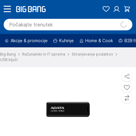
Akcije & promocije
Kuhinje
Home & Cook
B2B
Big Bang
Računalniki in IT oprema
Shranjevanje podatkov
USB ključi