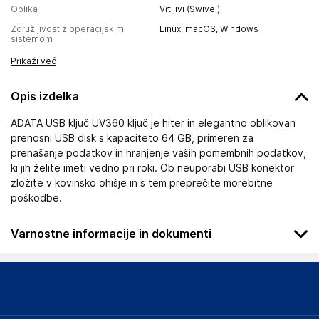
Oblika
Vrtljivi (Swivel)
Združljivost z operacijskim
Linux, macOS, Windows
sistemom
Prikaži več
Opis izdelka
ADATA USB ključ UV360 ključ je hiter in elegantno oblikovan
prenosni USB disk s kapaciteto 64 GB, primeren za
prenašanje podatkov in hranjenje vaših pomembnih podatkov,
ki jih želite imeti vedno pri roki. Ob neuporabi USB konektor
zložite v kovinsko ohišje in s tem preprečite morebitne
poškodbe.
Varnostne informacije in dokumenti
Podatki o proizvajalcu
Podatki o proizvajalcu vključujejo informacije (naziv, naslov,
državo in elektronski naslov) povezane s proizvajalcem
izdelka.