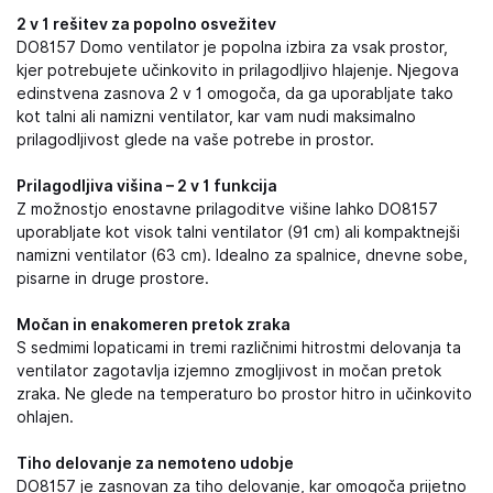
2 v 1 rešitev za popolno osvežitev
DO8157 Domo ventilator je popolna izbira za vsak prostor,
kjer potrebujete učinkovito in prilagodljivo hlajenje. Njegova
edinstvena zasnova 2 v 1 omogoča, da ga uporabljate tako
kot talni ali namizni ventilator, kar vam nudi maksimalno
prilagodljivost glede na vaše potrebe in prostor.
Prilagodljiva višina – 2 v 1 funkcija
Z možnostjo enostavne prilagoditve višine lahko DO8157
uporabljate kot visok talni ventilator (91 cm) ali kompaktnejši
namizni ventilator (63 cm). Idealno za spalnice, dnevne sobe,
pisarne in druge prostore.
Močan in enakomeren pretok zraka
S sedmimi lopaticami in tremi različnimi hitrostmi delovanja ta
ventilator zagotavlja izjemno zmogljivost in močan pretok
zraka. Ne glede na temperaturo bo prostor hitro in učinkovito
ohlajen.
Tiho delovanje za nemoteno udobje
DO8157 je zasnovan za tiho delovanje, kar omogoča prijetno