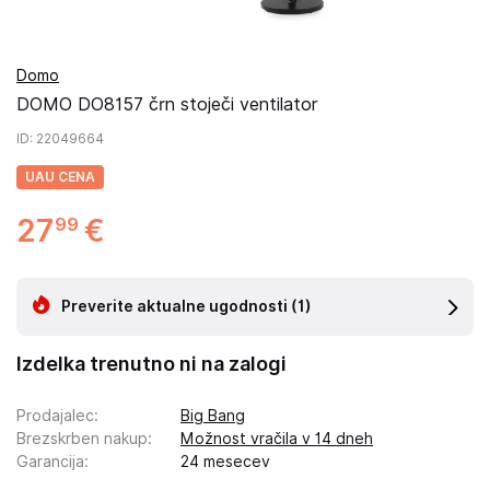
Domo
DOMO DO8157 črn stoječi ventilator
ID
: 22049664
UAU CENA
27
€
99
Preverite aktualne ugodnosti
(1)
Izdelka trenutno ni na zalogi
Prodajalec
:
Big Bang
Brezskrben nakup
:
Možnost vračila v 14 dneh
Garancija
:
24 mesecev