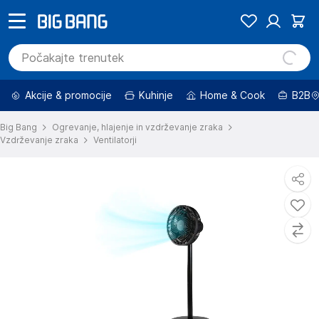
Akcije & promocije
Kuhinje
Home & Cook
B2B
Big Bang
Ogrevanje, hlajenje in vzdrževanje zraka
Vzdrževanje zraka
Ventilatorji