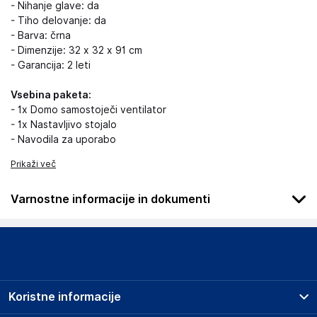
- Nihanje glave: da
- Tiho delovanje: da
- Barva: črna
- Dimenzije: 32 x 32 x 91 cm
- Garancija: 2 leti
Vsebina paketa:
- 1x Domo samostoječi ventilator
- 1x Nastavljivo stojalo
- Navodila za uporabo
Prikaži več
Varnostne informacije in dokumenti
Podatki o proizvajalcu
Podatki o proizvajalcu vključujejo informacije (naziv, naslov,
državo in elektronski naslov) povezane s proizvajalcem
izdelka.
Koristne informacije
Domo Elektro N.V.