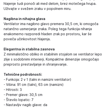
hlajenje tudi ponoči ali med delom, brez motečega hrupa.
Uživajte v svežem zraku v popolnem miru.
Nagibna in nihajna glava
Ventilator ima nagibno glavo premera 30,5 cm, ki omogoča
natančno usmerjanje zraka. Poleg tega funkcija nihanja
enakomerno razporedi hladen zrak po prostoru, kar še
poveča učinkovitost hlajenja.
Elegantna in stabilna zasnova
Z minimalistično obliko in stabilnim stojalom se ventilator lepo
zlije s sodobnimi interierji. Kompaktne dimenzije omogočajo
preprosto prestavljanje in shranjevanje.
Tehnične podrobnosti:
- Funkcija: 2 v 1 (talni in namizni ventilator)
- Višina: 91 cm (talni), 63 cm (namizni)
- Hitrosti: 3
- Premer glave: 30,5 cm
- Število lopatic: 7
- Nastavljiv nagib glave: da