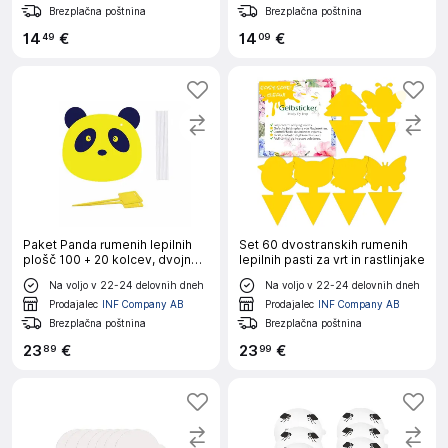
Brezplačna poštnina
Brezplačna poštnina
14
€
14
€
49
09
Paket Panda rumenih lepilnih
Set 60 dvostranskih rumenih
plošč 100 + 20 kolcev, dvojno
lepilnih pasti za vrt in rastlinjake
lepljivo
Na voljo v 22-24 delovnih dneh
Na voljo v 22-24 delovnih dneh
Prodajalec
INF Company AB
Prodajalec
INF Company AB
Brezplačna poštnina
Brezplačna poštnina
23
€
23
€
89
99