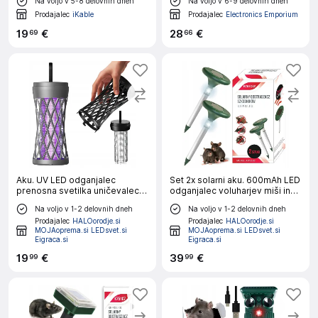
Na voljo v 5-8 delovnih dneh
Na voljo v 6-9 delovnih dneh
BELA
Prodajalec
iKable
Prodajalec
Electronics Emporium
19
€
28
€
69
66
Aku. UV LED odganjalec
Set 2x solarni aku. 600mAh LED
prenosna svetilka uničevalec
odganjalec voluharjev miši in
insektov 14cm
krtov do 1000m2
Na voljo v 1-2 delovnih dneh
Na voljo v 1-2 delovnih dneh
Prodajalec
HALOorodje.si
Prodajalec
HALOorodje.si
MOJAoprema.si LEDsvet.si
MOJAoprema.si LEDsvet.si
Eigraca.si
Eigraca.si
19
€
39
€
99
99