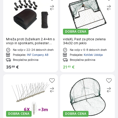
DOBRA CENA
Mreža proti žuželkam 2.4*4m s
vidaXL Past za ptice zelena
vrvjo in sponkami, poliester
34x32 cm jeklo
Black
Na voljo v 22-24 delovnih dneh
Na voljo v 6-8 delovnih dneh
Prodajalec
INF Company AB
Prodajalec
Kotiček Udobja
Brezplačna poštnina
Brezplačna poštnina
35
€
21
€
69
49
DOBRA CENA
DOBRA CENA