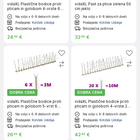
vidaXL Plastične bodice proti
vidaXL Past za ptice zelena 50
pticam in golobom 4-vrste 6
cm jeklo
kosov 3 m
Na voljo v 6-8 delovnih dneh
Na voljo v 6-8 delovnih dneh
Prodajalec
Kotiček Udobja
Prodajalec
Kotiček Udobja
Brezplačna poštnina
Brezplačna poštnina
24
€
32
€
49
49
DOBRA CENA
DOBRA CENA
vidaXL Plastične bodice proti
vidaXL Plastične bodice proti
pticam in golobom 5-vrst 6
pticam in golobom 4-vrste 20
kosov 3 m
kosov 10 m
Na voljo v 6-8 delovnih dneh
Na voljo v 6-8 delovnih dneh
Prodajalec
Kotiček Udobja
Prodajalec
Kotiček Udobja
Brezplačna poštnina
Brezplačna poštnina
26
€
42
€
49
49