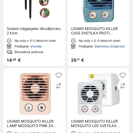
Solarni odganjalec škodljivcev,
USAMS MOSQUITO KILLER
2 kom
CASE SVETILKA PROTI
KOMARJEM ZA ZB62MWD03
Na voljo v 4-5 delovnih dneh
Na voljo v 6-9 delovnih dneh
MODRA
Prodajalec
shumee
Prodajalec
Electronics Emporium
Brezplačna poštnina
14
€
26
€
48
71
USAMS MOSQUITO KILLER
USAMS MOSQUITO KILLER
LAMP MOSQUITO PINK ZA
MOSQUITO LED SVETILKA
DOM IN VRT
PROTI INSEKTOM ZA DOM,