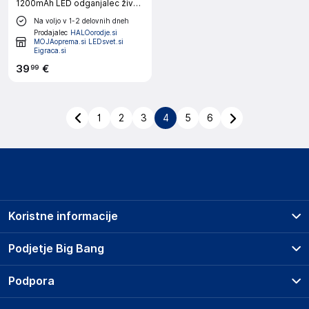
1200mAh LED odganjalec živali
s senzorjem gibanja
Na voljo v 1-2 delovnih dneh
Prodajalec
HALOorodje.si
MOJAoprema.si LEDsvet.si
Eigraca.si
39
€
99
1
2
3
4
5
6
Koristne informacije
Prodajna mesta
Podjetje Big Bang
Splošni pogoji
O podjetju
Podpora
Storitve
Kontakti
Dostava, vnos in odvoz
Pogosta vprašanja