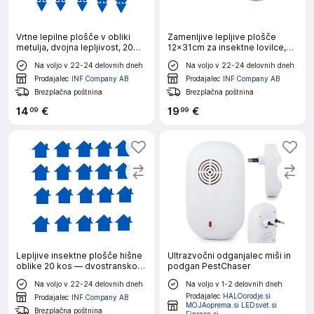
Vrtne lepilne plošče v obliki
Zamenljive lepljive plošče
metulja, dvojna lepljivost, 20
12×31cm za insektne lovilce,
kos
20 kos
Na voljo v 22-24 delovnih dneh
Na voljo v 22-24 delovnih dneh
Prodajalec
INF Company AB
Prodajalec
INF Company AB
Brezplačna poštnina
Brezplačna poštnina
14
€
19
€
09
99
Lepljive insektne plošče hišne
Ultrazvočni odganjalec miši in
oblike 20 kos — dvostransko
podgan PestChaser
PP lepilo
Na voljo v 22-24 delovnih dneh
Na voljo v 1-2 delovnih dneh
Prodajalec
HALOorodje.si
Prodajalec
INF Company AB
MOJAoprema.si LEDsvet.si
Brezplačna poštnina