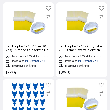
Lepilne plošče 25x10cm (20
Lepilne plošče 23×9cm, paket
kos) – rumene za insektne luči
20 — zamenjava za električne
pasti
Na voljo v 22-24 delovnih dneh
Na voljo v 22-24 delovnih dneh
Prodajalec
INF Company AB
Prodajalec
INF Company AB
Brezplačna poštnina
Brezplačna poštnina
17
€
16
€
29
89