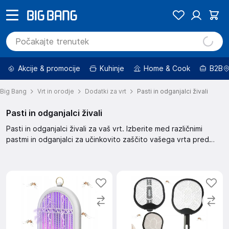
Akcije & promocije
Kuhinje
Home & Cook
B2B
Big Bang
Vrt in orodje
Dodatki za vrt
Pasti in odganjalci živali
Pasti in odganjalci živali
Pasti in odganjalci živali za vaš vrt. Izberite med različnimi
pastmi in odganjalci za učinkovito zaščito vašega vrta pred
neželenimi živalmi.