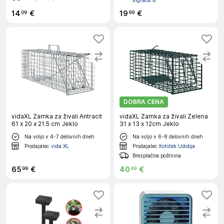
Eigraca.si
14
€
19
€
09
99
DOBRA CENA
vidaXL Zamka za živali Antracit
vidaXL Zamka za živali Zelena
61 x 20 x 21.5 cm Jeklo
31 x 13 x 12cm Jeklo
Na voljo v 4-7 delovnih dneh
Na voljo v 6-8 delovnih dneh
Prodajalec
vida XL
Prodajalec
Kotiček Udobja
Brezplačna poštnina
65
€
40
€
99
49