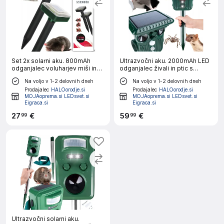
Set 2x solarni aku. 800mAh
Ultrazvočni aku. 2000mAh LED
odganjalec voluharjev miši in
odganjalec živali in ptic s
krtov do 1000m2
senzorjem gibanja
Na voljo v 1-2 delovnih dneh
Na voljo v 1-2 delovnih dneh
Prodajalec
HALOorodje.si
Prodajalec
HALOorodje.si
MOJAoprema.si LEDsvet.si
MOJAoprema.si LEDsvet.si
Eigraca.si
Eigraca.si
27
€
59
€
99
99
Ultrazvočni solarni aku.