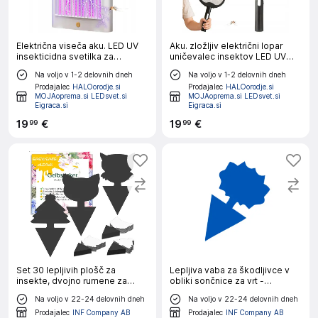
Električna viseča aku. LED UV
Aku. zložljiv električni lopar
insekticidna svetilka za
uničevalec insektov LED UV
komarje in muhe 29cm USB
USB 50cm črn
Na voljo v 1-2 delovnih dneh
Na voljo v 1-2 delovnih dneh
Prodajalec
HALOorodje.si
Prodajalec
HALOorodje.si
MOJAoprema.si LEDsvet.si
MOJAoprema.si LEDsvet.si
Eigraca.si
Eigraca.si
19
€
19
€
99
99
Set 30 lepljivih plošč za
Lepljiva vaba za škodljivce v
insekte, dvojno rumene za
obliki sončnice za vrt -
rastlinjake
obojestranske lepilne PP
Na voljo v 22-24 delovnih dneh
Na voljo v 22-24 delovnih dneh
plošče, pakiranje 20 kosov za
domači vrt in rastlinjak
Prodajalec
INF Company AB
Prodajalec
INF Company AB