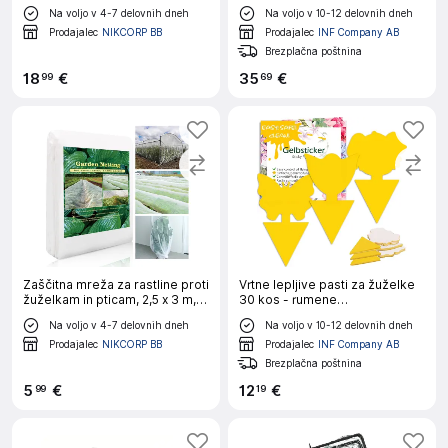
žuželke, varna trislojna mreža,
White S
Na voljo v 4-7 delovnih dneh
Na voljo v 10-12 delovnih dneh
ergonomski ročaj, baterijsko
napajanje
Prodajalec
NIKCORP BB
Prodajalec
INF Company AB
Brezplačna poštnina
18
€
35
€
99
69
Zaščitna mreža za rastline proti
Vrtne lepljive pasti za žuželke
žuželkam in pticam, 2,5 x 3 m,
30 kos - rumene
fina poliestrska vrtna mreža za
obojestranske
Na voljo v 4-7 delovnih dneh
Na voljo v 10-12 delovnih dneh
zelenjavo in sadje, bela
Prodajalec
NIKCORP BB
Prodajalec
INF Company AB
Brezplačna poštnina
5
€
12
€
99
19