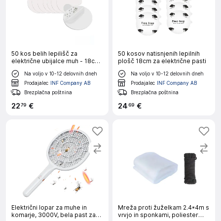
50 kos belih lepilišč za
50 kosov natisnjenih lepilnih
električne ubijalce muh - 18cm
plošč 18cm za električne pasti
x 18cm
Na voljo v 10-12 delovnih dneh
Na voljo v 10-12 delovnih dneh
Prodajalec
INF Company AB
Prodajalec
INF Company AB
Brezplačna poštnina
Brezplačna poštnina
22
€
24
€
79
69
Električni lopar za muhe in
Mreža proti žuželkam 2.4*4m s
komarje, 3000V, bela past za
vrvjo in sponkami, poliester