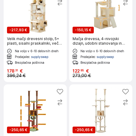
-
217,93 €
-
150,15 €
Velik mačji drevesni stolp, 5+
Mačja drevesa, 4-nivojski
plasti, sisalni praskalniki, več
dizajn, udobni stanovanja in
peresnikov, AMT0204BG, L
viseča mreža, AMT0282BG, L
Na voljo v 6-10 delovnih dneh
Na voljo v 6-10 delovnih dneh
Prodajalec
supplyswap
Prodajalec
supplyswap
Brezplačna poštnina
Brezplačna poštnina
178
€
122
€
31
85
396,24 €
273,00 €
-
250,65 €
-
250,65 €