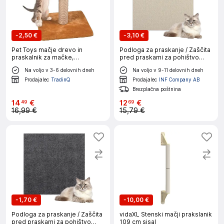
-
2,50 €
-
3,10 €
Pet Toys mačje drevo in
Podloga za praskanje / Zaščita
praskalnik za mačke,
pred praskami za pohištvo
35x30x30cm
Khaki M
Na voljo v 3-6 delovnih dneh
Na voljo v 9-11 delovnih dneh
Prodajalec
TradinQ
Prodajalec
INF Company AB
Brezplačna poštnina
14
€
12
€
49
69
16,99 €
15,79 €
-
1,70 €
-
10,00 €
Podloga za praskanje / Zaščita
vidaXL Stenski mačji prakslanik
pred praskami za pohištvo
109 cm sisal