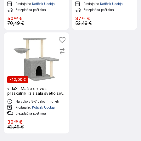
Prodajalec
Kotiček Udobja
Prodajalec
Kotiček Udobja
Brezplačna poštnina
Brezplačna poštnina
50
€
37
€
49
49
70,49 €
52,49 €
-
12,00 €
vidaXL Mačje drevo s
praskalniki iz sisala svetlo sivo
83 cm
Na voljo v 5-7 delovnih dneh
Prodajalec
Kotiček Udobja
Brezplačna poštnina
30
€
49
42,49 €