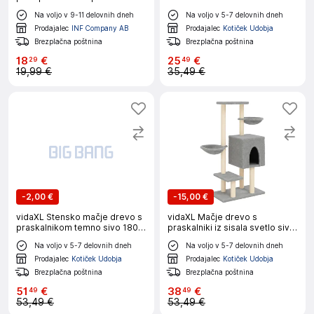
DarkGrey XL
Na voljo v 9-11 delovnih dneh
Na voljo v 5-7 delovnih dneh
Prodajalec
INF Company AB
Prodajalec
Kotiček Udobja
Brezplačna poštnina
Brezplačna poštnina
18
€
25
€
29
49
19,99 €
35,49 €
-
2,00 €
-
15,00 €
vidaXL Stensko mačje drevo s
vidaXL Mačje drevo s
praskalnikom temno sivo 180
praskalniki iz sisala svetlo sivo
cm
117 cm
Na voljo v 5-7 delovnih dneh
Na voljo v 5-7 delovnih dneh
Prodajalec
Kotiček Udobja
Prodajalec
Kotiček Udobja
Brezplačna poštnina
Brezplačna poštnina
51
€
38
€
49
49
53,49 €
53,49 €