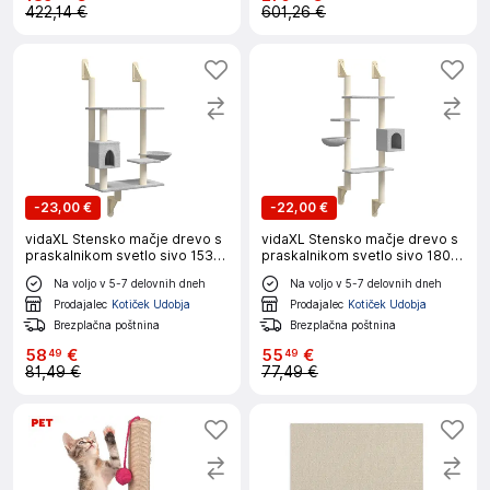
422,14 €
601,26 €
-
23,00 €
-
22,00 €
vidaXL Stensko mačje drevo s
vidaXL Stensko mačje drevo s
praskalnikom svetlo sivo 153
praskalnikom svetlo sivo 180
cm
cm
Na voljo v 5-7 delovnih dneh
Na voljo v 5-7 delovnih dneh
Prodajalec
Kotiček Udobja
Prodajalec
Kotiček Udobja
Brezplačna poštnina
Brezplačna poštnina
58
€
55
€
49
49
81,49 €
77,49 €