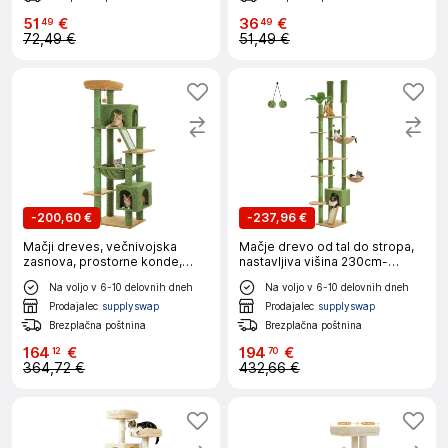
51
€
36
€
49
49
72,49 €
51,49 €
-
200,60 €
-
237,96 €
Mačji dreves, večnivojska
Mačje drevo od tal do stropa,
zasnova, prostorne konde,
nastavljiva višina 230cm-
AMT0281GN, 180cm
252cm, trdna lesena
Na voljo v 6-10 delovnih dneh
Na voljo v 6-10 delovnih dneh
konstrukcija, AMT0249GN, XL
Prodajalec
supplyswap
Prodajalec
supplyswap
Brezplačna poštnina
Brezplačna poštnina
164
€
194
€
12
70
364,72 €
432,66 €