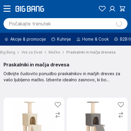
Akcije & promocije
Kuhinje
Home & Cook
B2B
Big Bang
Vse za živali
Mačke
Praskalniki in mačja drevesa
Praskalniki in mačja drevesa
Odkrijte čudovito ponudbo praskalnikov in mačjih dreves za
vašo ljubljeno mačko. Izberite idealno zasnovo, ki bo
zadovoljila potrebe vaše mačke po praskanju in igri. Na voljo so
različne velikosti in oblike, ki se bodo prilegale vsakemu domu.