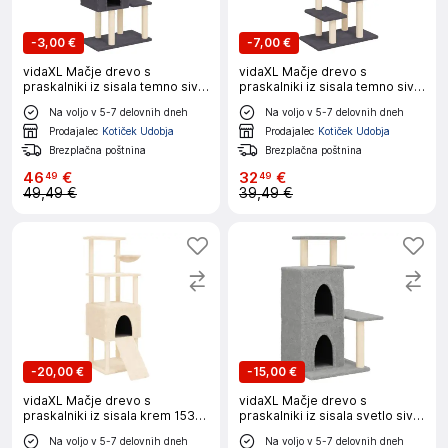
-
3,00 €
-
7,00 €
vidaXL Mačje drevo s
vidaXL Mačje drevo s
praskalniki iz sisala temno sivo
praskalniki iz sisala temno sivo
131 cm
117 cm
Na voljo v 5-7 delovnih dneh
Na voljo v 5-7 delovnih dneh
Prodajalec
Kotiček Udobja
Prodajalec
Kotiček Udobja
Brezplačna poštnina
Brezplačna poštnina
46
€
32
€
49
49
49,49 €
39,49 €
-
20,00 €
-
15,00 €
vidaXL Mačje drevo s
vidaXL Mačje drevo s
praskalniki iz sisala krem 153
praskalniki iz sisala svetlo sivo
cm
97 cm
Na voljo v 5-7 delovnih dneh
Na voljo v 5-7 delovnih dneh