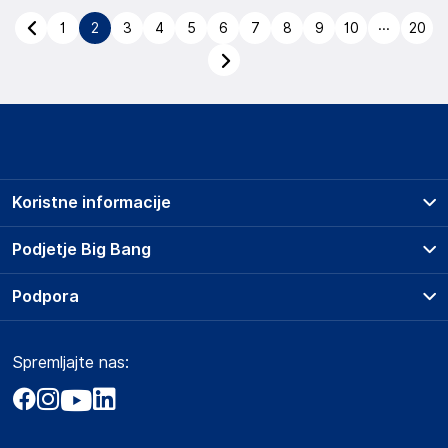
...
1
2
3
4
5
6
7
8
9
10
20
Koristne informacije
Prodajna mesta
Podjetje Big Bang
Splošni pogoji
O podjetju
Podpora
Storitve
Kontakti
Dostava, vnos in odvoz
Pogosta vprašanja
Družbena odgovornost
Načini plačila
Spremljajte nas:
Marketplace
Obvestila za javnost
Nakup na obroke
Kako oddati naročilo?
Akt o digitalnih storitvah
Zavarovanje izdelkov
Vračila in reklamacije
Prodaja podjetjem
Politika zasebnosti