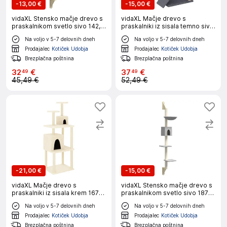
-
13,00 €
-
15,00 €
vidaXL Stensko mačje drevo s
vidaXL Mačje drevo s
praskalnikom svetlo sivo 142,5
praskalniki iz sisala temno sivo
cm
110,5 cm
Na voljo v 5-7 delovnih dneh
Na voljo v 5-7 delovnih dneh
Prodajalec
Kotiček Udobja
Prodajalec
Kotiček Udobja
Brezplačna poštnina
Brezplačna poštnina
32
€
37
€
49
49
45,49 €
52,49 €
-
21,00 €
-
15,00 €
vidaXL Mačje drevo s
vidaXL Stensko mačje drevo s
praskalniki iz sisala krem 167
praskalnikom svetlo sivo 187
cm
cm
Na voljo v 5-7 delovnih dneh
Na voljo v 5-7 delovnih dneh
Prodajalec
Kotiček Udobja
Prodajalec
Kotiček Udobja
Brezplačna poštnina
Brezplačna poštnina