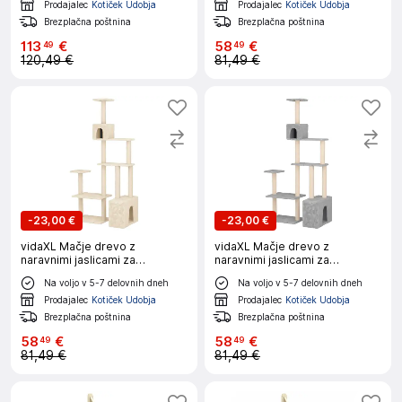
Prodajalec
Kotiček Udobja
Prodajalec
Kotiček Udobja
Brezplačna poštnina
Brezplačna poštnina
113
€
58
€
49
49
120,49 €
81,49 €
-
23,00 €
-
23,00 €
vidaXL Mačje drevo z
vidaXL Mačje drevo z
naravnimi jaslicami za
naravnimi jaslicami za
praskanje Krem 177,5 cm
praskanje Svetlo siva
Na voljo v 5-7 delovnih dneh
Na voljo v 5-7 delovnih dneh
Prodajalec
Kotiček Udobja
Prodajalec
Kotiček Udobja
Brezplačna poštnina
Brezplačna poštnina
58
€
58
€
49
49
81,49 €
81,49 €