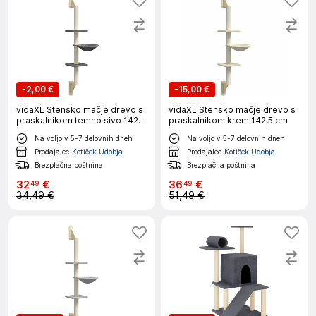
-
2,00 €
-
15,00 €
vidaXL Stensko mačje drevo s
vidaXL Stensko mačje drevo s
praskalnikom temno sivo 142,5
praskalnikom krem 142,5 cm
cm
Na voljo v 5-7 delovnih dneh
Na voljo v 5-7 delovnih dneh
Prodajalec
Kotiček Udobja
Prodajalec
Kotiček Udobja
Brezplačna poštnina
Brezplačna poštnina
32
€
36
€
49
49
34,49 €
51,49 €