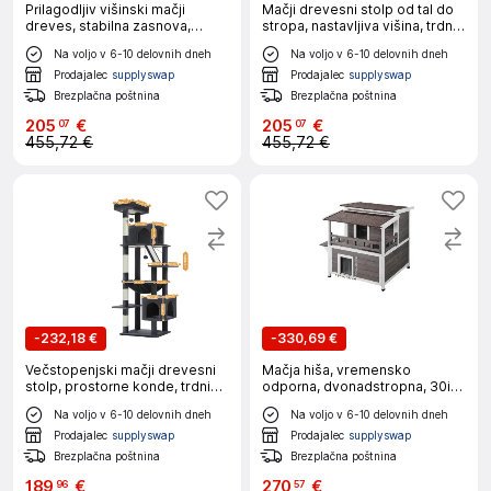
Prilagodljiv višinski mačji
Mačji drevesni stolp od tal do
dreves, stabilna zasnova,
stropa, nastavljiva višina, trdna
večnivojske platforme,
zasnova, AMT0119BG-HW
Na voljo v 6-10 delovnih dneh
Na voljo v 6-10 delovnih dneh
AMT0119BN, XL
Prodajalec
supplyswap
Prodajalec
supplyswap
Brezplačna poštnina
Brezplačna poštnina
205
€
205
€
07
07
455,72 €
455,72 €
-
232,18 €
-
330,69 €
Večstopenjski mačji drevesni
Mačja hiša, vremensko
stolp, prostorne konde, trdni
odporna, dvonadstropna, 30in
praskalniki, AMT0281DGY, XL
dvojna
Na voljo v 6-10 delovnih dneh
Na voljo v 6-10 delovnih dneh
Prodajalec
supplyswap
Prodajalec
supplyswap
Brezplačna poštnina
Brezplačna poštnina
189
€
270
€
96
57