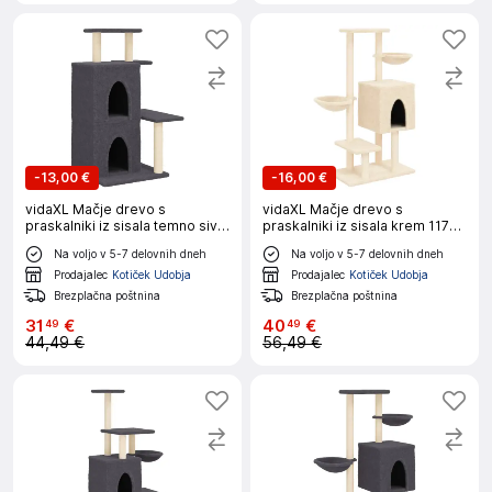
-
13,00 €
-
16,00 €
vidaXL Mačje drevo s
vidaXL Mačje drevo s
praskalniki iz sisala temno sivo
praskalniki iz sisala krem 117
97 cm
cm
Na voljo v 5-7 delovnih dneh
Na voljo v 5-7 delovnih dneh
Prodajalec
Kotiček Udobja
Prodajalec
Kotiček Udobja
Brezplačna poštnina
Brezplačna poštnina
31
€
40
€
49
49
44,49 €
56,49 €