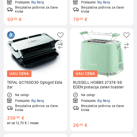
Prodajalec
Big Bang
Prodajalec
Big Bang
Brezplačna poštnina za člane
Brezplačna poštnina za člane
kluba
kluba
50
€
79
€
99
99
UAU CENA
UAU CENA
TEFAL GC760D30 Optigrill Elite
RUSSELL HOBBS 27374-56
žar
EDEN pistacija zelen toaster
Na zalogi
Na zalogi
Prodajalec
Big Bang
Prodajalec
Big Bang
Brezplačna poštnina za člane
Brezplačna poštnina za člane
kluba
kluba
259
€
99
ali od
12,70 €
/ mesec
26
€
99