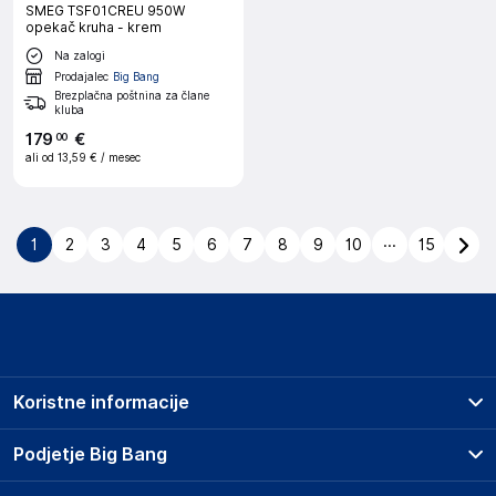
SMEG TSF01CREU 950W
opekač kruha - krem
Na zalogi
Prodajalec
Big Bang
Brezplačna poštnina za člane
kluba
179
€
00
ali od
13,59 €
/ mesec
...
1
2
3
4
5
6
7
8
9
10
15
Koristne informacije
Prodajna mesta
Podjetje Big Bang
Splošni pogoji