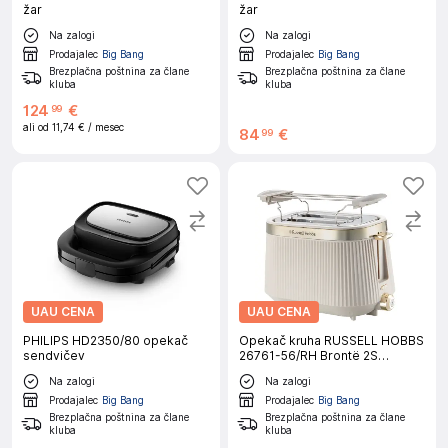
žar
žar
Na zalogi
Na zalogi
Prodajalec
Big Bang
Prodajalec
Big Bang
Brezplačna poštnina za člane
Brezplačna poštnina za člane
kluba
kluba
124
€
99
ali od
11,74 €
/ mesec
84
€
99
UAU CENA
UAU CENA
PHILIPS HD2350/80 opekač
Opekač kruha RUSSELL HOBBS
sendvičev
26761-56/RH Brontë 2S
Toaster Stone
Na zalogi
Na zalogi
Prodajalec
Big Bang
Prodajalec
Big Bang
Brezplačna poštnina za člane
Brezplačna poštnina za člane
kluba
kluba