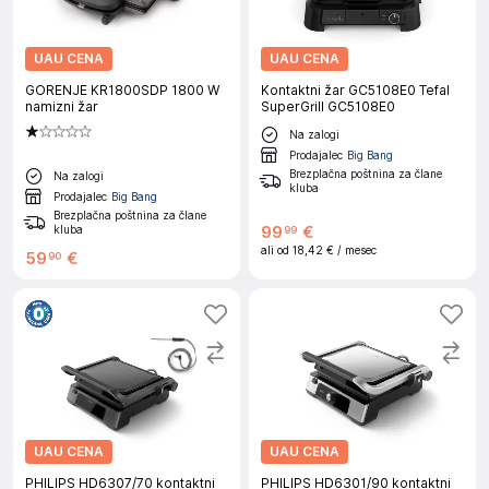
UAU CENA
UAU CENA
GORENJE KR1800SDP 1800 W
Kontaktni žar GC5108E0 Tefal
namizni žar
SuperGrill GC5108E0
Na zalogi
Prodajalec
Big Bang
Brezplačna poštnina za člane
Na zalogi
kluba
Prodajalec
Big Bang
Brezplačna poštnina za člane
kluba
99
€
99
ali od
18,42 €
/ mesec
59
€
90
UAU CENA
UAU CENA
PHILIPS HD6307/70 kontaktni
PHILIPS HD6301/90 kontaktni