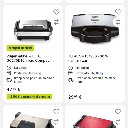
Vrnjen artikel
Vrnjen artikel - TEFAL
TEFAL SM157236 700 W
GC270D10 Inicio Compact
namizni žar
opekač
Na zalogi
Na zalogi
Prodajalec
Big Bang
Prodajalec
Big Bang
Brezplačna poštnina za člane
Brezplačna poštnina za člane
kluba
kluba
47
€
49
29
€
99
-
2,50 €
v primerjavi z novim