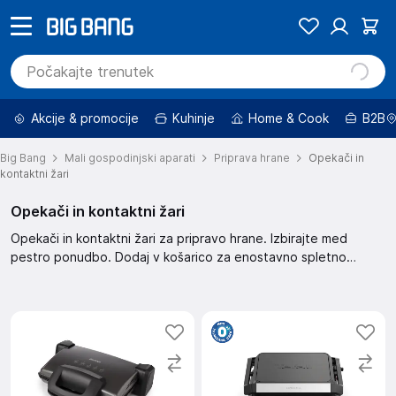
Akcije & promocije
Kuhinje
Home & Cook
B2B
Big Bang
Mali gospodinjski aparati
Priprava hrane
Opekači in
kontaktni žari
Opekači in kontaktni žari
Opekači in kontaktni žari za pripravo hrane. Izbirajte med
pestro ponudbo. Dodaj v košarico za enostavno spletno
nakupovanje. Različni modeli in funkcije za popolno pripravo
hrane.