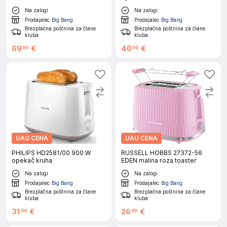
Na zalogi
Na zalogi
Prodajalec
Big Bang
Prodajalec
Big Bang
Brezplačna poštnina za člane
Brezplačna poštnina za člane
kluba
kluba
69
€
40
€
99
99
UAU CENA
UAU CENA
PHILIPS HD2581/00 900 W
RUSSELL HOBBS 27372-56
opekač kruha
EDEN malina roza toaster
Na zalogi
Na zalogi
Prodajalec
Big Bang
Prodajalec
Big Bang
Brezplačna poštnina za člane
Brezplačna poštnina za člane
kluba
kluba
31
€
26
€
99
99