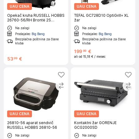
UAU CENA
UAU CENA
Opekač kruha RUSSELL HOBBS
TEFAL GC728D10 OptiGrill+ XL
26760-56/RH Brontë 2S
žar
Toaster Black
Na zalogi
Na zalogi
Prodajalec
Big Bang
Prodajalec
Big Bang
Brezplačna poštnina za člane
Brezplačna poštnina za člane
kluba
kluba
199
€
99
ali od
15,18 €
/ mesec
53
€
99
UAU CENA
UAU CENA
26810-56 aparat sendvič
Kontaktni žar GORENJE
RUSSELL HOBBS 26810-56
GCG2000SD
Na zalogi
Na zalogi