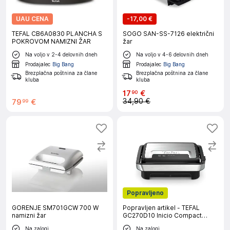
UAU CENA
-
17,00 €
TEFAL CB6A0830 PLANCHA S
SOGO SAN-SS-7126 električni
POKROVOM NAMIZNI ŽAR
žar
Na voljo v 2-4 delovnih dneh
Na voljo v 4-6 delovnih dneh
Prodajalec
Big Bang
Prodajalec
Big Bang
Brezplačna poštnina za člane
Brezplačna poštnina za člane
kluba
kluba
17
€
90
34,90 €
79
€
99
Popravljeno
GORENJE SM701GCW 700 W
Popravljen artikel - TEFAL
namizni žar
GC270D10 Inicio Compact
opekač
Na zalogi
Na zalogi