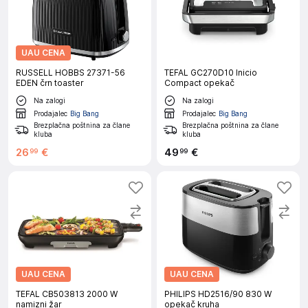
UAU CENA
RUSSELL HOBBS 27371-56
TEFAL GC270D10 Inicio
EDEN črn toaster
Compact opekač
Na zalogi
Na zalogi
Prodajalec
Big Bang
Prodajalec
Big Bang
Brezplačna poštnina za člane
Brezplačna poštnina za člane
kluba
kluba
26
€
49
€
99
99
UAU CENA
UAU CENA
TEFAL CB503813 2000 W
PHILIPS HD2516/90 830 W
namizni žar
opekač kruha