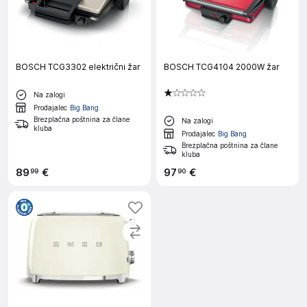
BOSCH TCG3302 električni žar
BOSCH TCG4104 2000W žar
Na zalogi
Prodajalec
Big Bang
Brezplačna poštnina za člane
Na zalogi
kluba
Prodajalec
Big Bang
Brezplačna poštnina za člane
kluba
89
€
97
€
99
90