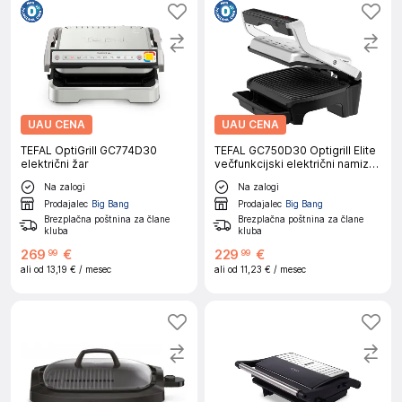
UAU CENA
UAU CENA
TEFAL OptiGrill GC774D30
TEFAL GC750D30 Optigrill Elite
električni žar
večfunkcijski električni namizni
žar
Na zalogi
Na zalogi
Prodajalec
Big Bang
Prodajalec
Big Bang
Brezplačna poštnina za člane
Brezplačna poštnina za člane
kluba
kluba
269
€
229
€
99
99
ali od
13,19 €
/ mesec
ali od
11,23 €
/ mesec