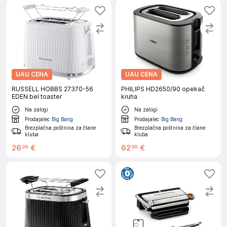
UAU CENA
UAU CENA
RUSSELL HOBBS 27370-56
PHILIPS HD2650/90 opekač
EDEN bel toaster
kruha
Na zalogi
Na zalogi
Prodajalec
Big Bang
Prodajalec
Big Bang
Brezplačna poštnina za člane
Brezplačna poštnina za člane
kluba
kluba
26
€
62
€
99
99