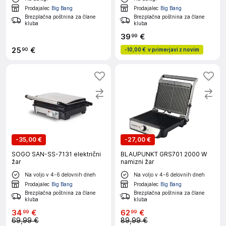
Prodajalec
Big Bang
Prodajalec
Big Bang
Brezplačna poštnina za člane
Brezplačna poštnina za člane
kluba
kluba
39
€
99
25
€
90
-
10,00 €
v primerjavi z novim
-
35,00 €
-
27,00 €
SOGO SAN-SS-7131 električni
BLAUPUNKT GRS701 2000 W
žar
namizni žar
Na voljo v 4-6 delovnih dneh
Na voljo v 4-6 delovnih dneh
Prodajalec
Big Bang
Prodajalec
Big Bang
Brezplačna poštnina za člane
Brezplačna poštnina za člane
kluba
kluba
34
€
62
€
99
99
69,99 €
89,99 €