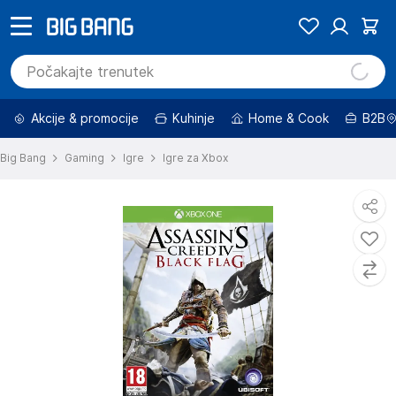
Akcije & promocije
Kuhinje
Home & Cook
B2B
Big Bang
Gaming
Igre
Igre za Xbox