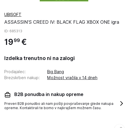
UBISOFT
ASSASSIN'S CREED IV: BLACK FLAG XBOX ONE igra
ID
: 685313
19
€
99
Izdelka trenutno ni na zalogi
Prodajalec
:
Big Bang
Brezskrben nakup
:
Možnost vračila v 14 dneh
B2B ponudba in nakup opreme
Preveri B2B ponudbo ali nam pošlji povpraševanje glede nakupa
opreme. Kontaktirali te bomo v najkrajšem možnem času.