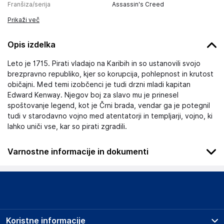
Franšiza/serija
Assassin's Creed
Prikaži več
Opis izdelka
Leto je 1715. Pirati vladajo na Karibih in so ustanovili svojo
brezpravno republiko, kjer so korupcija, pohlepnost in krutost
običajni. Med temi izobčenci je tudi drzni mladi kapitan
Edward Kenway. Njegov boj za slavo mu je prinesel
spoštovanje legend, kot je Črni brada, vendar ga je potegnil
tudi v starodavno vojno med atentatorji in templjarji, vojno, ki
lahko uniči vse, kar so pirati zgradili.
Varnostne informacije in dokumenti
Podatki o proizvajalcu
Podatki o proizvajalcu vključujejo informacije (naziv, naslov,
državo in elektronski naslov) povezane s proizvajalcem
izdelka.
Koristne informacije