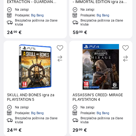
EXTRACTION - GUARDIAN
- IMMORTAL EDITION igra za
EDITION igra za PS4
NINTENDO SWITCH 2
Na zalogi
Na zalogi
Prodajalec
Big Bang
Prodajalec
Big Bang
Brezplačna poštnina za člane
Brezplačna poštnina za člane
kluba
kluba
24
€
59
€
99
99
SKULL AND BONES igra za
ASSASSIN'S CREED: MIRAGE
PLAYSTATION 5
PLAYSTATION 4
Na zalogi
Na zalogi
Prodajalec
Big Bang
Prodajalec
Big Bang
Brezplačna poštnina za člane
Brezplačna poštnina za člane
kluba
kluba
24
€
29
€
99
99