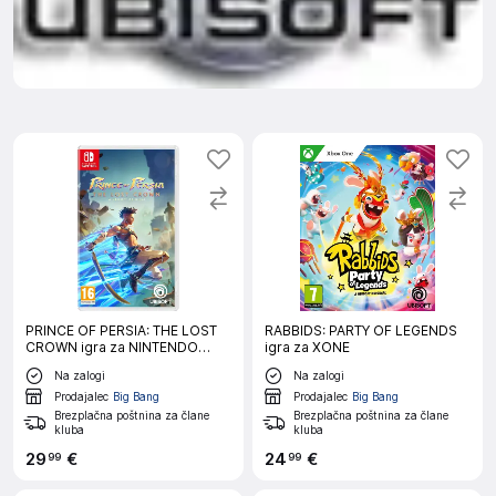
PRINCE OF PERSIA: THE LOST
RABBIDS: PARTY OF LEGENDS
CROWN igra za NINTENDO
igra za XONE
SWITCH
Na zalogi
Na zalogi
Prodajalec
Big Bang
Prodajalec
Big Bang
Brezplačna poštnina za člane
Brezplačna poštnina za člane
kluba
kluba
29
€
24
€
99
99