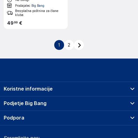
Prodajalec
Big Bang
Brezplačna poštnina za člane
kluba
49
€
99
1
2
Koristne informacije
Prodajna mesta
Podjetje Big Bang
Splošni pogoji
O podjetju
Podpora
Storitve
Kontakti
Dostava, vnos in odvoz
Pogosta vprašanja
Družbena odgovornost
Načini plačila