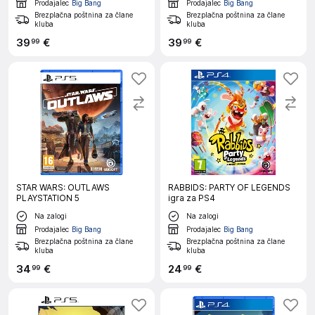
Prodajalec
Big Bang
Prodajalec
Big Bang
Brezplačna poštnina za člane
Brezplačna poštnina za člane
kluba
kluba
39
€
39
€
99
99
STAR WARS: OUTLAWS
RABBIDS: PARTY OF LEGENDS
PLAYSTATION 5
igra za PS4
Na zalogi
Na zalogi
Prodajalec
Big Bang
Prodajalec
Big Bang
Brezplačna poštnina za člane
Brezplačna poštnina za člane
kluba
kluba
34
€
24
€
99
99