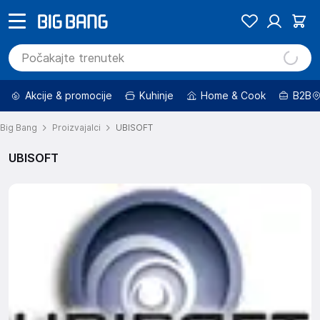
Akcije & promocije
Kuhinje
Home & Cook
B2B
Big Bang
Proizvajalci
UBISOFT
UBISOFT