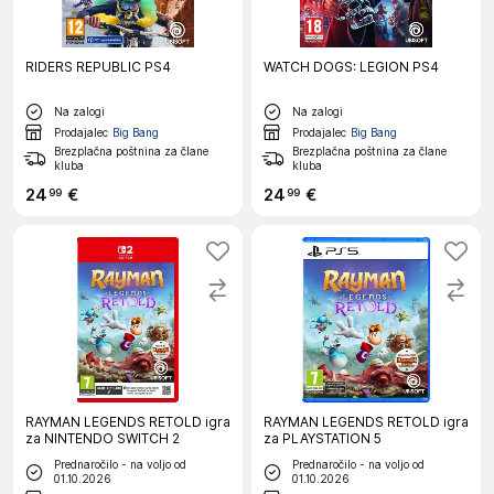
RIDERS REPUBLIC PS4
WATCH DOGS: LEGION PS4
Na zalogi
Na zalogi
Prodajalec
Big Bang
Prodajalec
Big Bang
Brezplačna poštnina za člane
Brezplačna poštnina za člane
kluba
kluba
24
€
24
€
99
99
RAYMAN LEGENDS RETOLD igra
RAYMAN LEGENDS RETOLD igra
za NINTENDO SWITCH 2
za PLAYSTATION 5
Prednaročilo - na voljo od
Prednaročilo - na voljo od
01.10.2026
01.10.2026