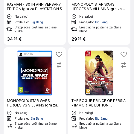
RAYMAN - 30TH ANNIVERSARY
MONOPOLY: STAR WARS
EDITION igra za PLAYSTATION 5
HEROES VS VILLAINS igra za
NINTENDO SWITCH 2
Na zalogi
Na zalogi
Prodajalec
Big Bang
Prodajalec
Big Bang
Brezplačna poštnina za člane
Brezplačna poštnina za člane
kluba
kluba
34
€
29
€
99
99
MONOPOLY: STAR WARS
THE ROGUE PRINCE OF PERSIA
HEROES VS VILLAINS igra za
- IMMORTAL EDITION
PLAYSTATION 5
NINTENDO SWITCH
Na zalogi
Na zalogi
Prodajalec
Big Bang
Prodajalec
Big Bang
Brezplačna poštnina za člane
Brezplačna poštnina za člane
kluba
kluba