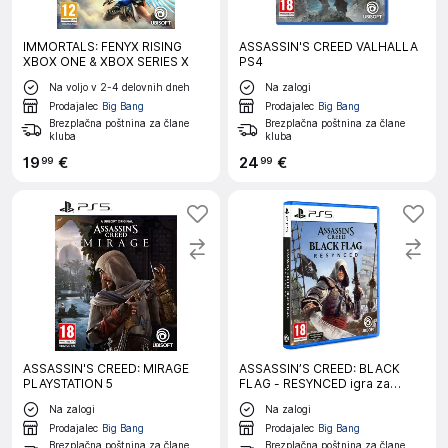
IMMORTALS: FENYX RISING
ASSASSIN'S CREED VALHALLA
XBOX ONE & XBOX SERIES X
PS4
Na voljo v 2-4 delovnih dneh
Na zalogi
Prodajalec
Big Bang
Prodajalec
Big Bang
Brezplačna poštnina za člane
Brezplačna poštnina za člane
kluba
kluba
19
€
24
€
99
99
ASSASSIN'S CREED: MIRAGE
ASSASSIN’S CREED: BLACK
PLAYSTATION 5
FLAG - RESYNCED igra za
PLAYSTATION 5
Na zalogi
Na zalogi
Prodajalec
Big Bang
Prodajalec
Big Bang
Brezplačna poštnina za člane
Brezplačna poštnina za člane