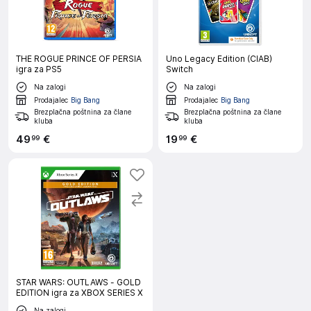
THE ROGUE PRINCE OF PERSIA
Uno Legacy Edition (CIAB)
igra za PS5
Switch
Na zalogi
Na zalogi
Prodajalec
Big Bang
Prodajalec
Big Bang
Brezplačna poštnina za člane
Brezplačna poštnina za člane
kluba
kluba
49
€
19
€
99
99
STAR WARS: OUTLAWS - GOLD
EDITION igra za XBOX SERIES X
Na zalogi