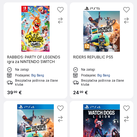
RABBIDS: PARTY OF LEGENDS
RIDERS REPUBLIC PS5
igra za NINTENDO SWITCH
Na zalogi
Na zalogi
Prodajalec
Big Bang
Prodajalec
Big Bang
Brezplačna poštnina za člane
Brezplačna poštnina za člane
kluba
kluba
39
€
24
€
99
99