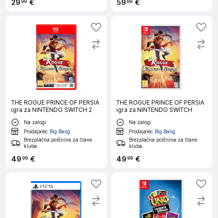
29
€
59
€
99
99
THE ROGUE PRINCE OF PERSIA
THE ROGUE PRINCE OF PERSIA
igra za NINTENDO SWITCH 2
igra za NINTENDO SWITCH
Na zalogi
Na zalogi
Prodajalec
Big Bang
Prodajalec
Big Bang
Brezplačna poštnina za člane
Brezplačna poštnina za člane
kluba
kluba
49
€
49
€
99
99