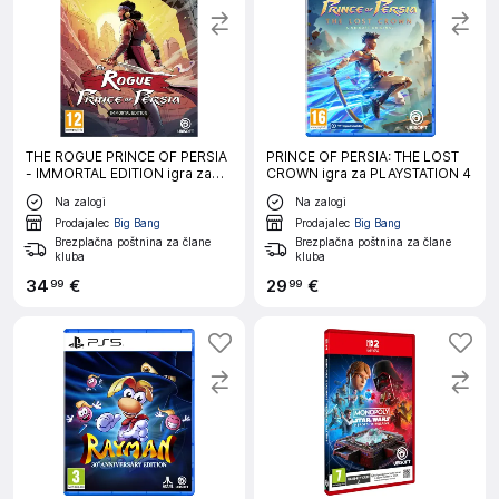
THE ROGUE PRINCE OF PERSIA
PRINCE OF PERSIA: THE LOST
- IMMORTAL EDITION igra za
CROWN igra za PLAYSTATION 4
PS5
Na zalogi
Na zalogi
Prodajalec
Big Bang
Prodajalec
Big Bang
Brezplačna poštnina za člane
Brezplačna poštnina za člane
kluba
kluba
34
€
29
€
99
99