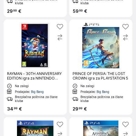
kluba
kluba
29
€
59
€
99
99
RAYMAN - 30TH ANNIVERSARY
PRINCE OF PERSIA: THE LOST
EDITION igra za NINTENDO
CROWN igra za PLAYSTATION 5
SWITCH
Na zalogi
Na zalogi
Prodajalec
Big Bang
Prodajalec
Big Bang
Brezplačna poštnina za člane
Brezplačna poštnina za člane
kluba
kluba
34
€
29
€
99
99