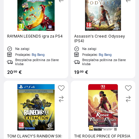
RAYMAN LEGENDS igra za PS4
Assassin's Creed: Odyssey
(PS4)
Na zalogi
Na zalogi
Prodajalec
Big Bang
Prodajalec
Big Bang
Brezplačna poštnina za člane
Brezplačna poštnina za člane
kluba
kluba
20
€
19
€
99
99
TOM CLANCY'S RAINBOW SIX:
THE ROGUE PRINCE OF PERSIA