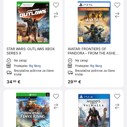
STAR WARS: OUTLAWS XBOX
AVATAR: FRONTIERS OF
SERIES X
PANDORA - FROM THE ASHES
EDITION igra za PS5
Na zalogi
Na zalogi
Prodajalec
Big Bang
Prodajalec
Big Bang
Brezplačna poštnina za člane
Brezplačna poštnina za člane
kluba
kluba
34
€
29
€
99
99