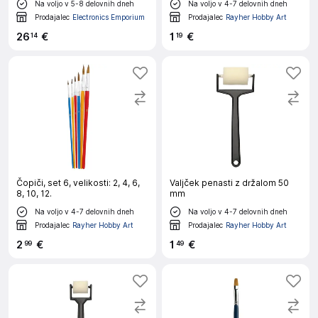
Na voljo v 5-8 delovnih dneh
Na voljo v 4-7 delovnih dneh
Prodajalec
Electronics Emporium
Prodajalec
Rayher Hobby Art
26
€
1
€
14
19
Čopiči, set 6, velikosti: 2, 4, 6,
Valjček penasti z držalom 50
8, 10, 12.
mm
Na voljo v 4-7 delovnih dneh
Na voljo v 4-7 delovnih dneh
Prodajalec
Rayher Hobby Art
Prodajalec
Rayher Hobby Art
2
€
1
€
99
49