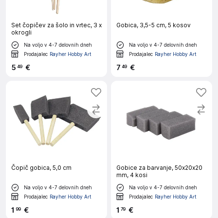
Set čopičev za šolo in vrtec, 3 x
Gobica, 3,5-5 cm, 5 kosov
okrogli
Na voljo v 4-7 delovnih dneh
Na voljo v 4-7 delovnih dneh
Prodajalec
Rayher Hobby Art
Prodajalec
Rayher Hobby Art
5
€
7
€
49
49
Čopič gobica, 5,0 cm
Gobice za barvanje, 50x20x20
mm, 4 kosi
Na voljo v 4-7 delovnih dneh
Na voljo v 4-7 delovnih dneh
Prodajalec
Rayher Hobby Art
Prodajalec
Rayher Hobby Art
1
€
1
€
99
79