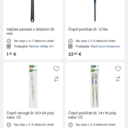
Valjček penasti z držalom 25
Čopič ploščati št. 12 fila
mm
Na voljo v 4-7 delovnih dneh
Na voljo v 3-6 delovnih dneh
Prodajalec
Rayher Hobby Art
Prodajalec
Electronics Emporium
1
€
22
€
19
00
Čopič okrogli št. 02+04 jolly
Čopič ploščati št. 14+16 jolly
natur 1/2
natur 1/2
Na voljo v 3-6 delovnih dneh
Na voljo v 3-6 delovnih dneh