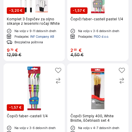
-
3,20 €
-
1,57 €
Komplet 3 čopičev za oljno
Čopiči faber-castell pastel 1/4
slikanje z lesenimi ročaji White
Na voljo v 9-11 delovnih dneh
Na voljo v 3-6 delovnih dneh
Prodajalec
INF Company AB
Prodajalec
PIGO d.o.o.
Brezplačna poštnina
9
€
2
€
79
93
12,99 €
4,50 €
-
1,57 €
Čopiči faber-castell 1/4
Čopiči Simply 400, White
Bristle, ščetinasti set 4
Na voljo v 3-6 delovnih dneh
Na voljo v 4-7 delovnih dneh