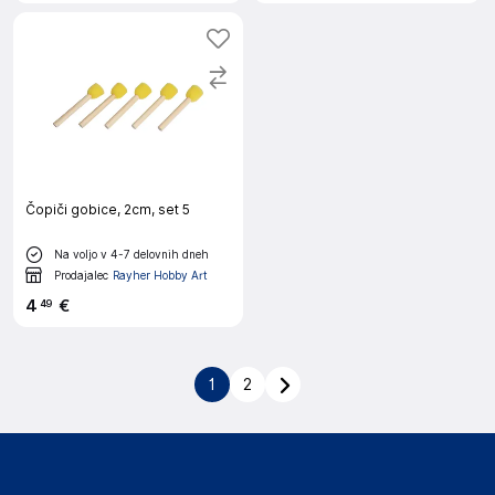
Čopiči gobice, 2cm, set 5
Na voljo v 4-7 delovnih dneh
Prodajalec
Rayher Hobby Art
4
€
49
1
2