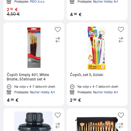
Prodajalec
PIGO d.o.o.
Prodajalec
Rayher Hobby Art
2
€
93
4,50 €
4
€
99
Čopiči Simply 401, White
Čopiči, set 5, šolski
Bristle, ščetinasti set 4
Na voljo v 4-7 delovnih dneh
Na voljo v 4-7 delovnih dneh
Prodajalec
Rayher Hobby Art
Prodajalec
Rayher Hobby Art
4
€
2
€
99
99