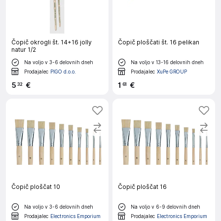
Čopič okrogli št. 14+16 jolly
Čopič ploščati št. 16 pelikan
natur 1/2
Na voljo v 3-6 delovnih dneh
Na voljo v 13-16 delovnih dneh
Prodajalec
PIGO d.o.o.
Prodajalec
XuPe GROUP
5
€
1
€
32
61
Čopič ploščat 10
Čopič ploščat 16
Na voljo v 3-6 delovnih dneh
Na voljo v 6-9 delovnih dneh
Prodajalec
Electronics Emporium
Prodajalec
Electronics Emporium