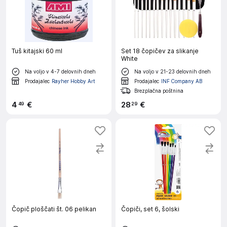
Tuš kitajski 60 ml
Set 18 čopičev za slikanje
White
Na voljo v 4-7 delovnih dneh
Na voljo v 21-23 delovnih dneh
Prodajalec
Rayher Hobby Art
Prodajalec
INF Company AB
Brezplačna poštnina
4
€
28
€
49
29
Čopič ploščati št. 06 pelikan
Čopiči, set 6, šolski