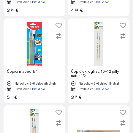
Prodajalec
PIGO d.o.o.
Prodajalec
PIGO d.o.o.
3
€
4
€
64
62
Čopiči maped 1/4
Čopič okrogli št. 10+12 jolly
natur 1/2
Na voljo v 3-6 delovnih dneh
Na voljo v 3-6 delovnih dneh
Prodajalec
PIGO d.o.o.
Prodajalec
PIGO d.o.o.
5
€
3
€
11
17