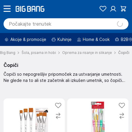
Akcije & promocije
Kuhinje
Home & Cook
B2B
Big Bang
Šola, pisarna in hobi
Oprema za risanje in slikanje
Čopiči
Čopiči
Čopiči so nepogrešljiv pripomoček za ustvarjanje umetnosti.
Ne glede na to ali ste začetnik ali izkušen umetnik, so čopiči
pomemben del opreme za risanje in slikanje. Potrebujete jih za
šolo in pisarno.