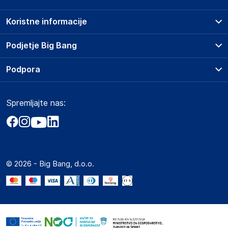
Koristne informacije
Prodajna mesta
Podjetje Big Bang
Splošni pogoji
O podjetju
Podpora
Storitve
Kontakti
Dostava, vnos in odvoz
Pogosta vprašanja
Družbena odgovornost
Načini plačila
Spremljajte nas:
Marketplace
Obvestila za javnost
Nakup na obroke
Kako oddati naročilo?
Akt o digitalnih storitvah
Zavarovanje izdelkov
Vračila in reklamacije
Prodaja podjetjem
Politika zasebnosti
Big Partner - distribucija
Spletni piškotki
© 2026 - Big Bang, d.o.o.
Marketplace za partnerje
Novosti
Interna varna linija za prijavo kršitev po ZZPRI
Zaposlitev