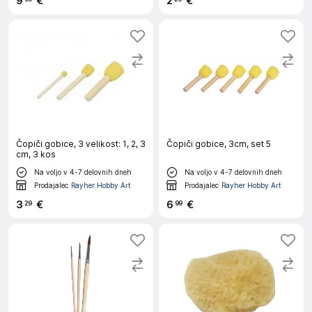
9
€
2
€
Čopiči gobice, 3 velikost: 1, 2, 3
Čopiči gobice, 3cm, set 5
cm, 3 kos
Na voljo v 4-7 delovnih dneh
Na voljo v 4-7 delovnih dneh
Prodajalec
Rayher Hobby Art
Prodajalec
Rayher Hobby Art
3
€
6
€
29
99