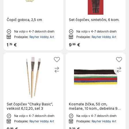
Čopič gobica, 2,5 cm
Set čopičev, sintetični, 6 kom.
Na voljo v 4-7 delovnih dneh
Na voljo v 4-7 delovnih dneh
Prodajalec
Rayher Hobby Art
Prodajalec
Rayher Hobby Art
1
€
9
€
79
99
Set čopičev "Chalky Basic",
Kosmate žičke, 50 cm,
velikost 6,12,20, set 3
mešane, 10 kom., debelina 9
mm
Na voljo v 4-7 delovnih dneh
Na voljo v 4-7 delovnih dneh
Prodajalec
Rayher Hobby Art
Prodajalec
Rayher Hobby Art
99
29