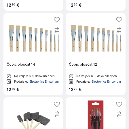
12
€
12
€
20
20
Čopič ploščat 14
Čopič ploščat 12
Na voljo v 6-9 delovnih dneh
Na voljo v 6-9 delovnih dneh
Prodajalec
Electronics Emporium
Prodajalec
Electronics Emporium
12
€
12
€
20
20