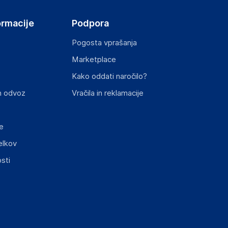
ormacije
Podpora
Pogosta vprašanja
Marketplace
Kako oddati naročilo?
n odvoz
Vračila in reklamacije
e
elkov
sti