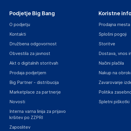
Podjetje Big Bang
Koristne inf
O podjetju
Prodajna mesta
Kontakti
Splošni pogoji
Družbena odgovornost
Storitve
Obvestila za javnost
Dostava, vnos i
Akt o digitalnih storitvah
Načini plačila
Prodaja podjetjem
Nakup na obrok
Big Partner - distribucija
Zavarovanje izd
Marketplace za partnerje
Politika zasebno
Novosti
Spletni piškotki
Interna varna linija za prijavo
kršitev po ZZPRI
Zaposlitev