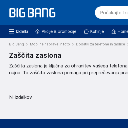
Izdelki
Akcije & promocije
Kuhinje
Home
Big Bang
Mobilne naprave in foto
Dodatki za telefone in tablice
Zaščita zaslona
Zaščita zaslona je ključna za ohranitev vašega telefona. 
nujna. Ta zaščita zaslona pomaga pri preprečevanju pra
telefonu.
Ni izdelkov