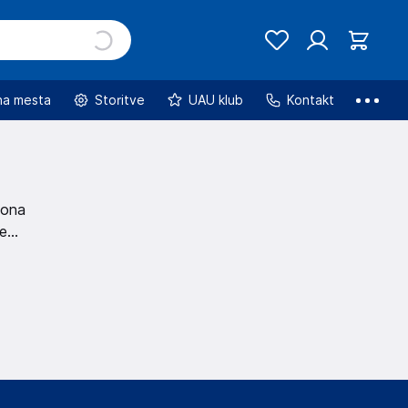
na mesta
Storitve
UAU klub
Kontakt
lona
šemu