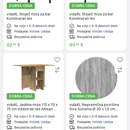
DOBRA CENA
DOBRA CENA
vidaXL Stoječ miza za bar
vidaXL Stoječ miza za bar
Konstruiran les
Konstruiran les
Na voljo v 6-8 delovnih dneh
Na voljo v 6-8 delovnih dneh
Prodajalec
Kotiček Udobja
Prodajalec
Kotiček Udobja
Brezplačna poštnina
Brezplačna poštnina
92
€
95
€
49
49
DOBRA CENA
DOBRA CENA
vidaXL Jedilna miza 115 x 70 x
vidaXL Nepremična površina
75 cm Inženirski les Artisan
Siva Sonoma Ø 30 x 1,5 cm
hrast
Konstruiran les
Na voljo v 6-8 delovnih dneh
Na voljo v 6-8 delovnih dneh
Prodajalec
Kotiček Udobja
Prodajalec
Kotiček Udobja
Brezplačna poštnina
Brezplačna poštnina