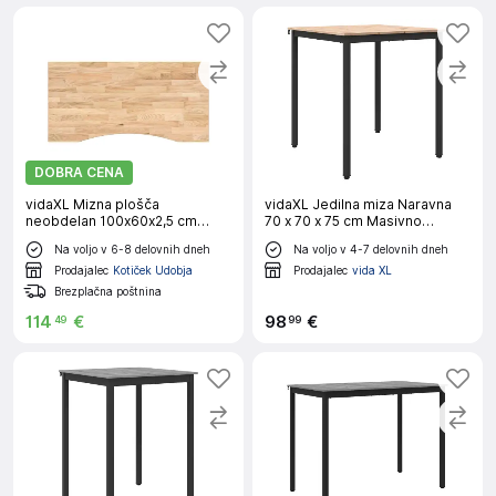
DOBRA CENA
vidaXL Mizna plošča
vidaXL Jedilna miza Naravna
neobdelan 100x60x2,5 cm
70 x 70 x 75 cm Masivno
trdna hrastovina
borovo les
Na voljo v 6-8 delovnih dneh
Na voljo v 4-7 delovnih dneh
Prodajalec
Kotiček Udobja
Prodajalec
vida XL
Brezplačna poštnina
114
€
98
€
49
99