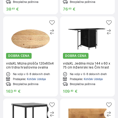
Brezplačna poštnina
Brezplačna poštnina
38
€
76
€
49
49
DOBRA CENA
DOBRA CENA
vidaXL Mizna plošča 120x60x4
vidaXL Jedilna miza 144 x 60 x
cm trdna hrastovina ovalna
75 cm Inženirski les Črni hrast
Na voljo v 6-8 delovnih dneh
Na voljo v 6-8 delovnih dneh
Prodajalec
Kotiček Udobja
Prodajalec
Kotiček Udobja
Brezplačna poštnina
Brezplačna poštnina
163
€
109
€
49
49