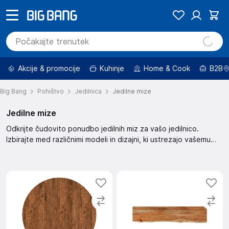
Akcije & promocije
Kuhinje
Home & Cook
B2B
Big Bang
Pohištvo
Jedilnica
Jedilne mize
Jedilne mize
Odkrijte čudovito ponudbo jedilnih miz za vašo jedilnico.
Izbirajte med različnimi modeli in dizajni, ki ustrezajo vašemu
okusu in potrebam. Izberite popolno jedilno mizo za prijetne
obroke z družino in prijatelji.