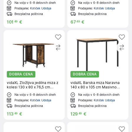
Na voljo v 6-8 delovnih dneh
Na voljo v 6-8 delovnih dneh
Prodajalec
Kotiček Udobja
Prodajalec
Kotiček Udobja
Brezplačna poštnina
Brezplačna poštnina
101
€
67
€
49
49
DOBRA CENA
DOBRA CENA
vidaXL Zložljiva jedilna miza z
vidaXL Barska miza Naravna
kolesi 130 x 80 x 76,5 cm
140 x 80 x 105 cm Masivno
jeklena PB
borovo les
Na voljo v 6-8 delovnih dneh
Na voljo v 6-8 delovnih dneh
Prodajalec
Kotiček Udobja
Prodajalec
Kotiček Udobja
Brezplačna poštnina
Brezplačna poštnina
113
€
129
€
49
49