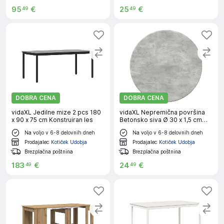
95
€
25
€
49
49
DOBRA CENA
DOBRA CENA
vidaXL Jedilne mize 2 pcs 180
vidaXL Nepremična površina
x 90 x 75 cm Konstruiran les
Betonsko siva Ø 30 x 1,5 cm
Konstruiran les
Na voljo v 6-8 delovnih dneh
Na voljo v 6-8 delovnih dneh
Prodajalec
Kotiček Udobja
Prodajalec
Kotiček Udobja
Brezplačna poštnina
Brezplačna poštnina
183
€
24
€
49
49