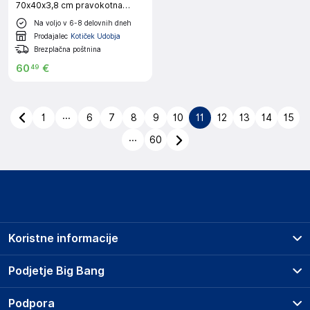
70x40x3,8 cm pravokotna
akacija naraven rob
Na voljo v 6-8 delovnih dneh
Prodajalec
Kotiček Udobja
Brezplačna poštnina
60
€
49
...
1
6
7
8
9
10
11
12
13
14
15
...
60
Koristne informacije
Prodajna mesta
Podjetje Big Bang
Splošni pogoji
O podjetju
Podpora
Storitve