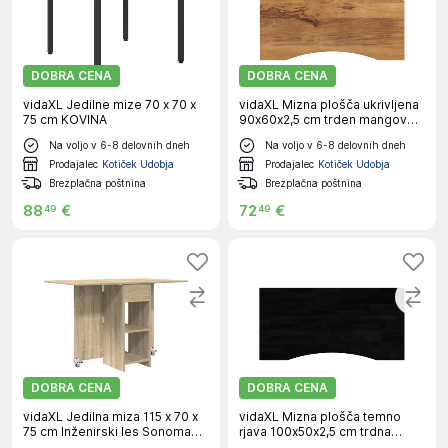
DOBRA CENA
DOBRA CENA
vidaXL Jedilne mize 70 x 70 x
vidaXL Mizna plošča ukrivljena
75 cm KOVINA
90x60x2,5 cm trden mangov
les
Na voljo v 6-8 delovnih dneh
Na voljo v 6-8 delovnih dneh
Prodajalec
Kotiček Udobja
Prodajalec
Kotiček Udobja
Brezplačna poštnina
Brezplačna poštnina
88
€
72
€
49
49
DOBRA CENA
DOBRA CENA
vidaXL Jedilna miza 115 x 70 x
vidaXL Mizna plošča temno
75 cm Inženirski les Sonoma
rjava 100x50x2,5 cm trdna
hrast
hrastovina