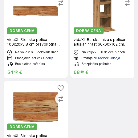
DOBRA CENA
DOBRA CENA
vidaXL Stenska polica
vidaXL Barska miza s policami
100x20x3,8 cm pravokotna
artisian hrast 60x60x102 cm
akacija naraven rob
inž. les
Na voljo v 6-8 delovnih dneh
Na voljo v 6-8 delovnih dneh
Prodajalec
Kotiček Udobja
Prodajalec
Kotiček Udobja
Brezplačna poštnina
Brezplačna poštnina
54
€
68
€
49
49
DOBRA CENA
vidaXL Stenska polica