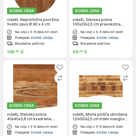
DOBRA CENA
DOBRA CENA
vidaXL Nepremična površina
vidaXL Stenska polica
Svetlo rjava Ø 90 x 4 cm
100x20x2,5 cm pravokotna
akacija naraven rob
Na voljo v 6-8 delovnih dneh
Na voljo v 6-8 delovnih dneh
Prodajalec
Kotiček Udobja
Prodajalec
Kotiček Udobja
Brezplačna poštnina
Brezplačna poštnina
196
€
68
€
49
49
DOBRA CENA
DOBRA CENA
vidaXL Stenska polica
vidaXL Mizna plošča ukrivljena
40x40x3,8 cm kvadratna
120x50x2,5 cm trden mangov
akacija naraven rob
les
Na voljo v 6-8 delovnih dneh
Na voljo v 6-8 delovnih dneh
Prodajalec
Kotiček Udobja
Prodajalec
Kotiček Udobja