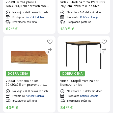
vidaXL Mizna ploš?a
vidaXL Jedilna miza 122 x 80 x
60x40x3,8 cm naraven rob
76,5 cm Inženirski les Siva
trden robusten mangov les
Sonoma
Na voljo v 6-8 delovnih dneh
Na voljo v 6-8 delovnih dneh
Prodajalec
Kotiček Udobja
Prodajalec
Kotiček Udobja
Brezplačna poštnina
Brezplačna poštnina
62
€
133
€
49
49
DOBRA CENA
DOBRA CENA
vidaXL Stenska polica
vidaXL Stoječ miza za bar
70x30x2,5 cm pravokotna
Konstruiran les
akacija naraven rob
Na voljo v 6-8 delovnih dneh
Na voljo v 6-8 delovnih dneh
Prodajalec
Kotiček Udobja
Prodajalec
Kotiček Udobja
Brezplačna poštnina
Brezplačna poštnina
43
€
84
€
49
49