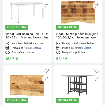
DOBRA CENA
DOBRA CENA
vidaXL Jedilna miza Bela 140 x
vidaXL Mizna plošča ukrivljena
80 x 75 cm Masivno borovo les
100x50x2,5 cm trden mangov
les
Na voljo v 6-8 delovnih dneh
Na voljo v 6-8 delovnih dneh
Prodajalec
Kotiček Udobja
Prodajalec
Kotiček Udobja
Brezplačna poštnina
Brezplačna poštnina
162
€
58
€
49
49
DOBRA CENA
DOBRA CENA