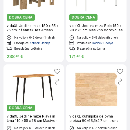
DOBRA CENA
DOBRA CENA
vidaXL Jedilna miza 180 x 85 x
vidaXL Jedilna miza Bela 150 x
75 cm Inženirski les Artisan
90 x 75 cm Masivno borovo les
hrast
Na voljo v 6-8 delovnih dneh
Na voljo v 6-8 delovnih dneh
Prodajalec
Kotiček Udobja
Prodajalec
Kotiček Udobja
Brezplačna poštnina
Brezplačna poštnina
238
€
171
€
49
49
DOBRA CENA
vidaXL Jedilne mize Rjava in
vidaXL Kuhinjska delovna
črna 110 x 55 x 78 cm Masiven
plošča 80x63,5x2,7 cm trdna
les manga
hrastovina
Na voljo v 6-8 delovnih dneh
Na voljo v 4-7 delovnih dneh