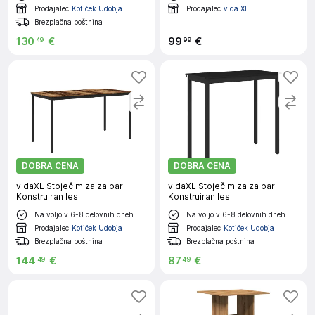
Prodajalec
Kotiček Udobja
Prodajalec
vida XL
Brezplačna poštnina
130
€
99
€
49
99
DOBRA CENA
DOBRA CENA
vidaXL Stoječ miza za bar
vidaXL Stoječ miza za bar
Konstruiran les
Konstruiran les
Na voljo v 6-8 delovnih dneh
Na voljo v 6-8 delovnih dneh
Prodajalec
Kotiček Udobja
Prodajalec
Kotiček Udobja
Brezplačna poštnina
Brezplačna poštnina
144
€
87
€
49
49