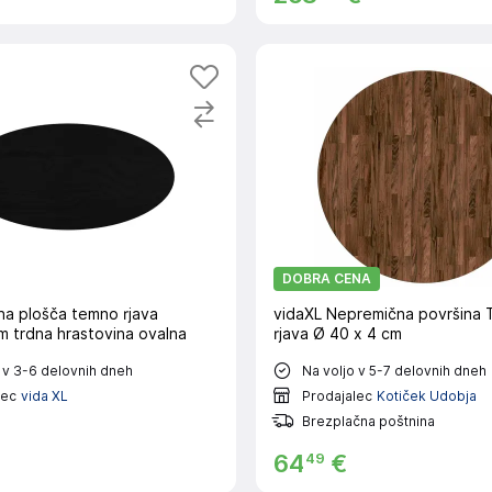
DOBRA CENA
na plošča temno rjava
vidaXL Nepremična površina
 trdna hrastovina ovalna
rjava Ø 40 x 4 cm
 v 3-6 delovnih dneh
Na voljo v 5-7 delovnih dneh
lec
vida XL
Prodajalec
Kotiček Udobja
Brezplačna poštnina
49
64
€