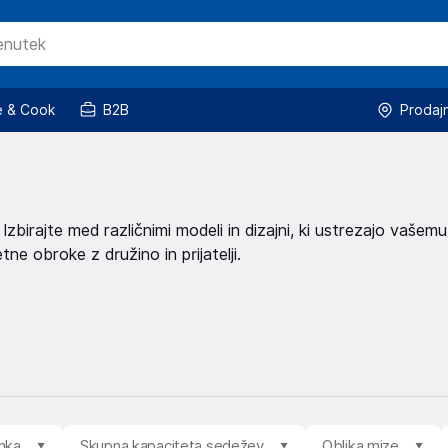
 & Cook
B2B
Prodaj
Izbirajte med različnimi modeli in dizajni, ki ustrezajo vašemu
ne obroke z družino in prijatelji.
mka
Skupna kapaciteta sedežev
Oblika mize