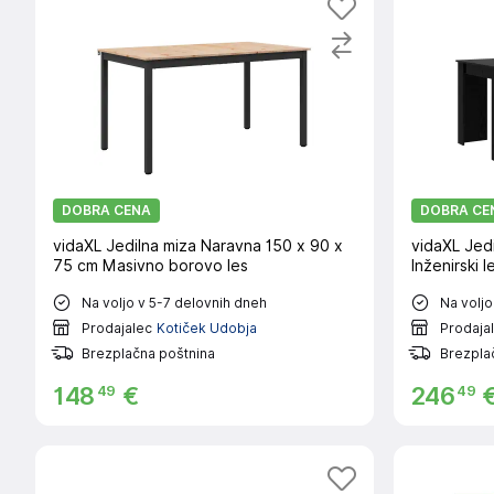
DOBRA CENA
DOBRA CE
vidaXL Jedilna miza Naravna 150 x 90 x
vidaXL Jed
75 cm Masivno borovo les
Inženirski l
Na voljo v 5-7 delovnih dneh
Na voljo
Prodajalec
Kotiček Udobja
Prodaja
Brezplačna poštnina
Brezpla
49
49
148
€
246