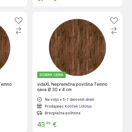
DOBRA CENA
 Temno
vidaXL Nepremična površina Temno
rjava Ø 30 x 4 cm
Na voljo v 5-7 delovnih dneh
Prodajalec
Kotiček Udobja
Brezplačna poštnina
49
43
€