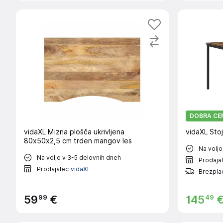
DOBRA CE
vidaXL Mizna plošča ukrivljena
vidaXL Stoj
80x50x2,5 cm trden mangov les
Na voljo
Na voljo v 3-5 delovnih dneh
Prodaja
Prodajalec
vidaXL
Brezpla
99
49
59
€
145