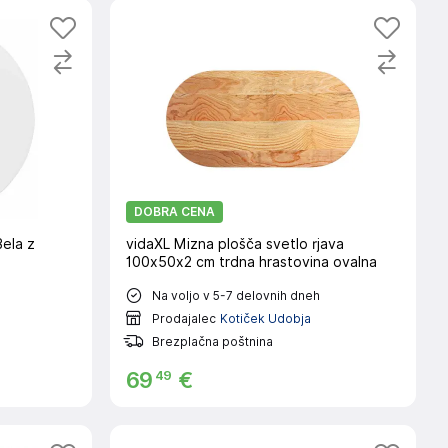
DOBRA CENA
ela z
vidaXL Mizna plošča svetlo rjava
100x50x2 cm trdna hrastovina ovalna
Na voljo v 5-7 delovnih dneh
Prodajalec
Kotiček Udobja
Brezplačna poštnina
49
69
€