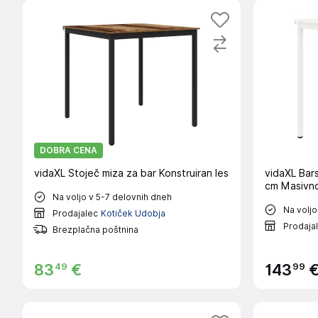
DOBRA CENA
vidaXL Stoječ miza za bar Konstruiran les
vidaXL Bars
cm Masivno
Na voljo v 5-7 delovnih dneh
Na voljo
Prodajalec
Kotiček Udobja
Prodaja
Brezplačna poštnina
49
99
83
€
143