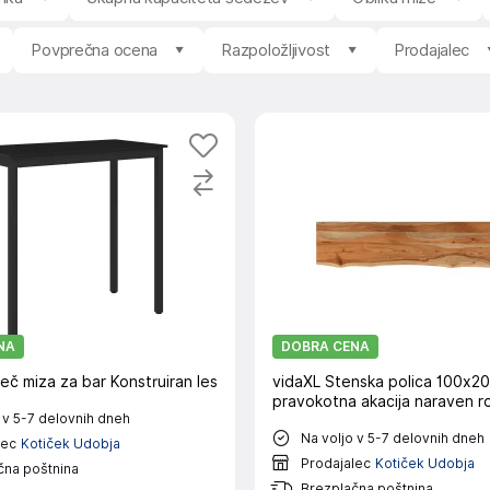
Povprečna ocena
Razpoložljivost
Prodajalec
NA
DOBRA CENA
eč miza za bar Konstruiran les
vidaXL Stenska polica 100x2
pravokotna akacija naraven r
 v 5-7 delovnih dneh
Na voljo v 5-7 delovnih dneh
lec
Kotiček Udobja
Prodajalec
Kotiček Udobja
čna poštnina
Brezplačna poštnina