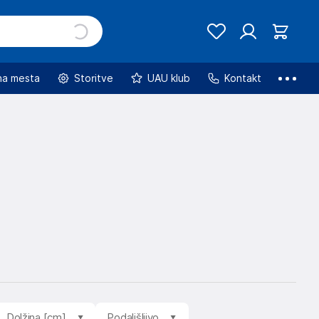
na mesta
Storitve
UAU klub
Kontakt
Dolžina [cm]
Podaljšljivo