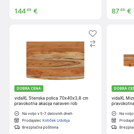
49
49
144
€
87
€
DOBRA CENA
DOBRA CE
vidaXL Stenska polica 70x40x3,8 cm
vidaXL Miz
pravokotna akacija naraven rob
pravokotna 
Na voljo v 5-7 delovnih dneh
Na voljo
Prodajalec
Kotiček Udobja
Prodaja
Brezplačna poštnina
Brezpla