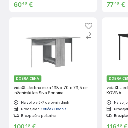
49
49
60
€
77
€
DOBRA CENA
DOBRA CE
vidaXL Jedilna miza 138 x 70 x 73,5 cm
vidaXL Jedi
Inženirski les Siva Sonoma
KOVINA
Na voljo v 5-7 delovnih dneh
Na voljo
Prodajalec
Kotiček Udobja
Prodaja
Brezplačna poštnina
Brezpla
49
49
100
€
116
€