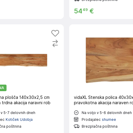
49
54
€
NA
na plošča 140x30x2,5 cm
vidaXL Stenska polica 40x30
trdna akacija naravni rob
pravokotna akacija naraven r
 v 5-7 delovnih dneh
Na voljo v 5-6 delovnih dneh
lec
Kotiček Udobja
Prodajalec
shumee
čna poštnina
Brezplačna poštnina