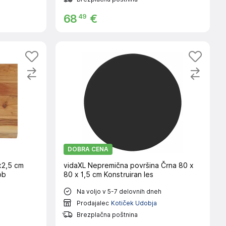
49
68
€
DOBRA CENA
x2,5 cm
vidaXL Nepremična površina Črna 80 x
ob
80 x 1,5 cm Konstruiran les
Na voljo v 5-7 delovnih dneh
Prodajalec
Kotiček Udobja
Brezplačna poštnina