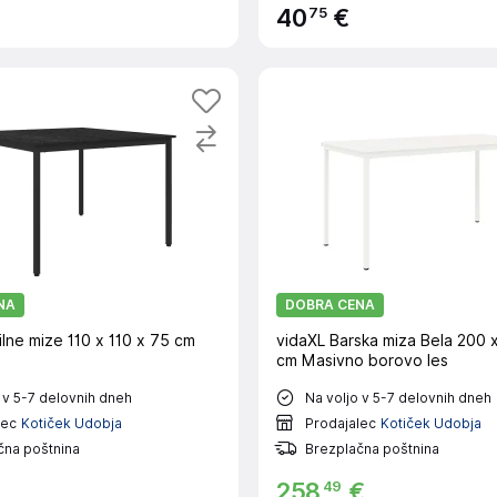
75
40
€
NA
DOBRA CENA
lne mize 110 x 110 x 75 cm
vidaXL Barska miza Bela 200 
cm Masivno borovo les
 v 5-7 delovnih dneh
Na voljo v 5-7 delovnih dneh
lec
Kotiček Udobja
Prodajalec
Kotiček Udobja
čna poštnina
Brezplačna poštnina
49
258
€