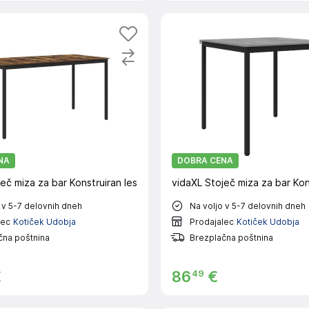
NA
DOBRA CENA
eč miza za bar Konstruiran les
vidaXL Stoječ miza za bar Kon
 v 5-7 delovnih dneh
Na voljo v 5-7 delovnih dneh
lec
Kotiček Udobja
Prodajalec
Kotiček Udobja
čna poštnina
Brezplačna poštnina
49
€
86
€