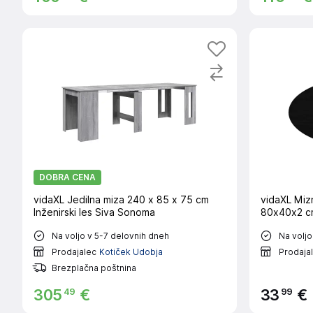
DOBRA CENA
vidaXL Jedilna miza 240 x 85 x 75 cm
vidaXL Miz
Inženirski les Siva Sonoma
80x40x2 cm
Na voljo v 5-7 delovnih dneh
Na voljo
Prodajalec
Kotiček Udobja
Prodaja
Brezplačna poštnina
49
99
305
€
33
€