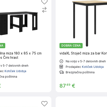
NA
DOBRA CENA
ilna miza 180 x 85 x 75 cm
vidaXL Stoječ miza za bar Kon
es Črni hrast
Na voljo v 5-7 delovnih dneh
 v 5-7 delovnih dneh
Prodajalec
Kotiček Udobja
lec
Kotiček Udobja
Brezplačna poštnina
čna poštnina
49
€
87
€