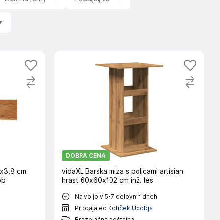
DOBRA CENA
0x3,8 cm
vidaXL Barska miza s policami artisian
ob
hrast 60x60x102 cm inž. les
Na voljo v 5-7 delovnih dneh
Prodajalec
Kotiček Udobja
Brezplačna poštnina