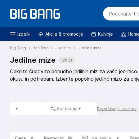
Izdelki
Akcije & promocije
Kuhinje
Home
Big Bang
Pohištvo
Jedilnica
Jedilne mize
Jedilne mize
2083
Odkrijte čudovito ponudbo jedilnih miz za vašo jedilnico. 
okusu in potrebam. Izberite popolno jedilno mizo za prijet
Sortiranje
Razvrščanje izdelkov
Cena
Promocija
Na voljo v
Zna