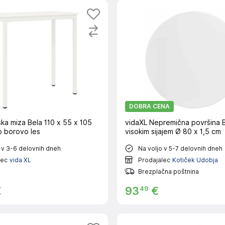
DOBRA CENA
ka miza Bela 110 x 55 x 105
vidaXL Nepremična površina B
 borovo les
visokim sijajem Ø 80 x 1,5 cm
 v 3-6 delovnih dneh
Na voljo v 5-7 delovnih dneh
lec
vida XL
Prodajalec
Kotiček Udobja
Brezplačna poštnina
49
€
93
€