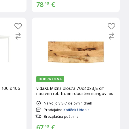
49
78
€
DOBRA CENA
x 100 x 105
vidaXL Mizna ploš?a 70x40x3,8 cm
naraven rob trden robusten mangov les
Na voljo v 5-7 delovnih dneh
Prodajalec
Kotiček Udobja
Brezplačna poštnina
49
67
€