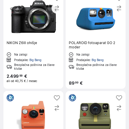
NIKON Z6III ohišje
POLAROID fotoaparat GO 2
moder
Na zalogi
Na zalogi
Prodajalec
Big Bang
Prodajalec
Big Bang
Brezplačna poštnina za člane
Brezplačna poštnina za člane
kluba
kluba
2
.
499
€
99
ali od
40,75 €
/ mesec
89
€
99