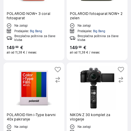
POLAROID NOW+ 3 coral
POLAROID fotoaparat NOW+ 2
fotoaparat
zelen
Na zalogi
Na zalogi
Prodajalec
Big Bang
Prodajalec
Big Bang
Brezplačna poštnina za člane
Brezplačna poštnina za člane
kluba
kluba
149
€
149
€
99
99
ali od
11,38 €
/ mesec
ali od
11,38 €
/ mesec
POLAROID film i-Type barvni
NIKON Z 30 komplet za
40x pakiranje
vlogerje
Na zalogi
Na zalogi