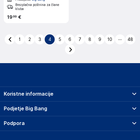
Brezplačna poštnina za člane
kluba
19
€
99
...
1
2
3
4
5
6
7
8
9
10
48
Koristne informacije
Prodajna mesta
Podjetje Big Bang
Splošni pogoji
O podjetju
Podpora
Storitve
Kontakti
Dostava, vnos in odvoz
Pogosta vprašanja
Družbena odgovornost