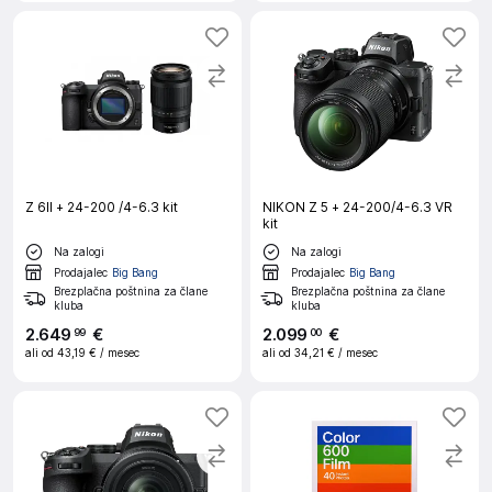
Z 6II + 24-200 /4-6.3 kit
NIKON Z 5 + 24-200/4-6.3 VR
kit
Na zalogi
Na zalogi
Prodajalec
Big Bang
Prodajalec
Big Bang
Brezplačna poštnina za člane
Brezplačna poštnina za člane
kluba
kluba
2
.
649
€
2
.
099
€
99
00
ali od
43,19 €
/ mesec
ali od
34,21 €
/ mesec