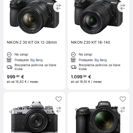
NIKON Z 30 KIT DX 12-28mm
NIKON Z30 KIT 18-140
Na zalogi
Na zalogi
Prodajalec
Big Bang
Prodajalec
Big Bang
Brezplačna poštnina za člane
Brezplačna poštnina za člane
kluba
kluba
999
€
1
.
099
€
00
00
ali od
16,82 €
/ mesec
ali od
18,50 €
/ mesec