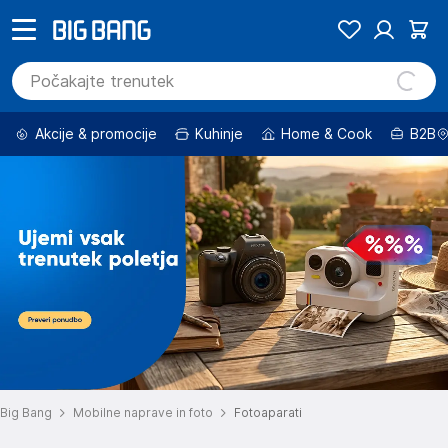
Akcije & promocije
Kuhinje
Home & Cook
B2B
Big Bang
Mobilne naprave in foto
Fotoaparati