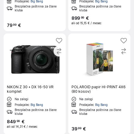
Prodajalec
Big Bang
Prodajalec
Big Bang
Brezplačna poštnina za člane
Brezplačna poštnina za člane
kluba
kluba
899
€
99
ali od
15,15 €
/ mesec
79
€
99
NIKON Z 30 + DX 16-50 VR
POLAROID papir HI-PRINT 4X6
komplet
(80 kosov)
Na zalogi
Na zalogi
Prodajalec
Big Bang
Prodajalec
Big Bang
Brezplačna poštnina za člane
Brezplačna poštnina za člane
kluba
kluba
849
€
99
ali od
14,31 €
/ mesec
39
€
99