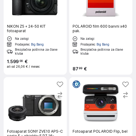
NIKON Z5 + 24-50 KIT
POLAROID film 600 barvni x40
fotoaparat
pak.
Na zalogi
Na zalogi
Prodajalec
Big Bang
Prodajalec
Big Bang
Brezplačna poštnina za člane
Brezplačna poštnina za člane
kluba
kluba
1
.
599
€
00
ali od
26,06 €
/ mesec
87
€
99
Fotoaparat SONY ZVE10 APS-C
Fotoaparat POLAROID Flip, bel
serije E + objektiv E PZ 16-