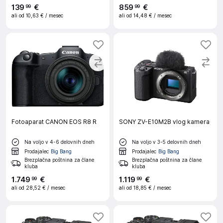
139
€
859
€
99
99
ali od
10,63 €
/ mesec
ali od
14,48 €
/ mesec
Fotoaparat CANON EOS R8 R
SONY ZV-E10M2B vlog kamera
Na voljo v 4-6 delovnih dneh
Na voljo v 3-5 delovnih dneh
Prodajalec
Big Bang
Prodajalec
Big Bang
Brezplačna poštnina za člane
Brezplačna poštnina za člane
kluba
kluba
1
.
749
€
1
.
119
€
99
99
ali od
28,52 €
/ mesec
ali od
18,85 €
/ mesec