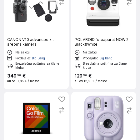
CANON V10 advanced kit
POLAROID fotoaparat NOW 2
srebrna kamera
Black&White
Na zalogi
Na zalogi
Prodajalec
Big Bang
Prodajalec
Big Bang
Brezplačna poštnina za člane
Brezplačna poštnina za člane
kluba
kluba
349
€
129
€
99
99
ali od
11,85 €
/ mesec
ali od
12,21 €
/ mesec