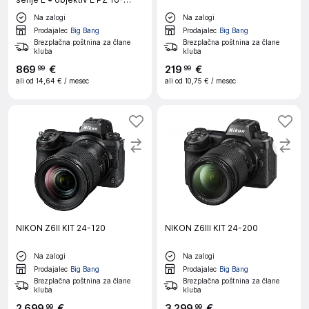
50mm F3.5-5.6 OSS II
Na zalogi
Na zalogi
Prodajalec
Big Bang
Prodajalec
Big Bang
Brezplačna poštnina za člane
Brezplačna poštnina za člane
kluba
kluba
869
€
219
€
99
99
ali od
14,64 €
/ mesec
ali od
10,75 €
/ mesec
NIKON Z6II KIT 24-120
NIKON Z6III KIT 24-200
Na zalogi
Na zalogi
Prodajalec
Big Bang
Prodajalec
Big Bang
Brezplačna poštnina za člane
Brezplačna poštnina za člane
kluba
kluba
2
.
699
€
3
.
299
€
99
99