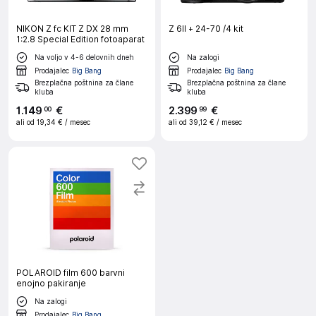
NIKON Z fc KIT Z DX 28 mm
Z 6II + 24-70 /4 kit
1:2.8 Special Edition fotoaparat
Na voljo v 4-6 delovnih dneh
Na zalogi
Prodajalec
Big Bang
Prodajalec
Big Bang
Brezplačna poštnina za člane
Brezplačna poštnina za člane
kluba
kluba
1
.
149
€
2
.
399
€
00
99
ali od
19,34 €
/ mesec
ali od
39,12 €
/ mesec
POLAROID film 600 barvni
enojno pakiranje
Na zalogi
Prodajalec
Big Bang