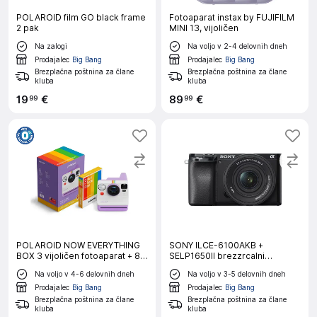
POLAROID film GO black frame
Fotoaparat instax by FUJIFILM
2 pak
MINI 13, vijoličen
Na zalogi
Na voljo v 2-4 delovnih dneh
Prodajalec
Big Bang
Prodajalec
Big Bang
Brezplačna poštnina za člane
Brezplačna poštnina za člane
kluba
kluba
19
€
89
€
99
99
POLAROID NOW EVERYTHING
SONY ILCE-6100AKB +
BOX 3 vijoličen fotoaparat + 8
SELP1650II brezzrcalni
fotografij
fotoaparat z objektivom
Na voljo v 4-6 delovnih dneh
Na voljo v 3-5 delovnih dneh
Prodajalec
Big Bang
Prodajalec
Big Bang
Brezplačna poštnina za člane
Brezplačna poštnina za člane
kluba
kluba