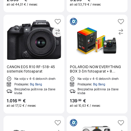
ali od
44,01 €
/ mesec
ali od
53,79 €
/ mesec
CANON EOS R10 RF-S18-45
POLAROID NOW EVERYTHING
sistemski fotoaparat
BOX 3 črn fotoaparat + 8
fotografij
Na voljo v 4-6 delovnih dneh
Na voljo v 4-6 delovnih dneh
Prodajalec
Big Bang
Prodajalec
Big Bang
Brezplačna poštnina za člane
Brezplačna poštnina za člane
kluba
kluba
1
.
016
€
139
€
99
99
ali od
17,12 €
/ mesec
ali od
10,63 €
/ mesec