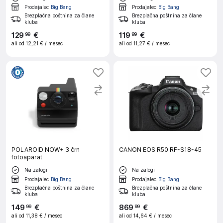
Prodajalec
Big Bang
Prodajalec
Big Bang
Brezplačna poštnina za člane
Brezplačna poštnina za člane
kluba
kluba
129
€
119
€
99
99
ali od
12,21 €
/ mesec
ali od
11,27 €
/ mesec
POLAROID NOW+ 3 črn
CANON EOS R50 RF-S18-45
fotoaparat
Na zalogi
Na zalogi
Prodajalec
Big Bang
Prodajalec
Big Bang
Brezplačna poštnina za člane
Brezplačna poštnina za člane
kluba
kluba
149
€
869
€
99
99
ali od
11,38 €
/ mesec
ali od
14,64 €
/ mesec