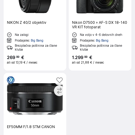
NIKON Z 40/2 objektiv
Nikon D7500 + AF-S DX 18-140
VR KIT fotoparat
Na zalogi
Na voljo v 4-6 delovnih dneh
Prodajalec
Big Bang
Prodajalec
Big Bang
Brezplačna poštnina za člane
Brezplačna poštnina za člane
kluba
kluba
269
€
1
.
299
€
99
99
ali od
13,19 €
/ mesec
ali od
21,88 €
/ mesec
EF50MM F/1.8 STM CANON