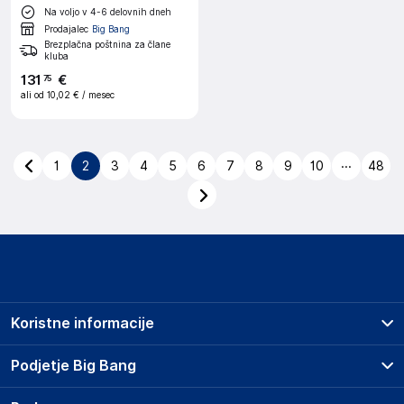
Na voljo v 4-6 delovnih dneh
Prodajalec
Big Bang
Brezplačna poštnina za člane
kluba
131
€
75
ali od
10,02 €
/ mesec
...
1
2
3
4
5
6
7
8
9
10
48
Koristne informacije
Prodajna mesta
Podjetje Big Bang
Splošni pogoji
O podjetju