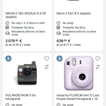
NIKON Z 180-600/5,6-6.3 VR
Nikon Z 50/1.8 S objektiv
objektiv
Na voljo v 4-6 delovnih dneh
Na zalogi
Prodajalec
Big Bang
Prodajalec
Big Bang
Brezplačna poštnina za člane
Brezplačna poštnina za člane
kluba
kluba
2
.
079
€
639
€
99
99
ali od
33,90 €
/ mesec
ali od
10,77 €
/ mesec
POLAROID NOW 3 črn
instax by FUJIFILM mini 12 Lilac
fotoaparat
Purple instant fotoaparat + 10
listov filma
Na zalogi
Na zalogi