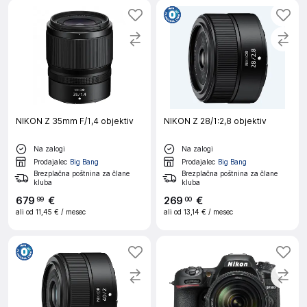
NIKON Z 35mm F/1,4 objektiv
NIKON Z 28/1:2,8 objektiv
Na zalogi
Na zalogi
Prodajalec
Big Bang
Prodajalec
Big Bang
Brezplačna poštnina za člane
Brezplačna poštnina za člane
kluba
kluba
679
€
269
€
99
00
ali od
11,45 €
/ mesec
ali od
13,14 €
/ mesec