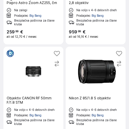
Pixpro Astro Zoom AZ255, črn
2,8 objektiv
Na zalogi
Na voljo v 4-6 delovnih dneh
Prodajalec
Big Bang
Prodajalec
Big Bang
Brezplačna poštnina za člane
Brezplačna poštnina za člane
kluba
kluba
259
€
959
€
99
99
ali od
12,70 €
/ mesec
ali od
16,16 €
/ mesec
Objektiv CANON RF 50mm
Nikon Z 85/1.8 S objektiv
F/1.8 STM
Na voljo v 4-6 delovnih dneh
Na voljo v 4-6 delovnih dneh
Prodajalec
Big Bang
Prodajalec
Big Bang
Brezplačna poštnina za člane
Brezplačna poštnina za člane
kluba
kluba