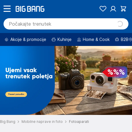
Akcije & promocije
Kuhinje
Home & Cook
B2B
Big Bang
Mobilne naprave in foto
Fotoaparati