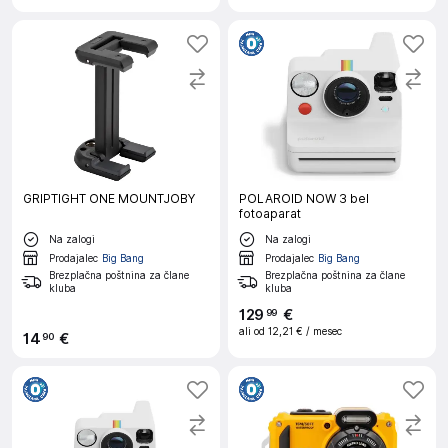
GRIPTIGHT ONE MOUNTJOBY
POLAROID NOW 3 bel
fotoaparat
Na zalogi
Na zalogi
Prodajalec
Big Bang
Prodajalec
Big Bang
Brezplačna poštnina za člane
Brezplačna poštnina za člane
kluba
kluba
129
€
99
ali od
12,21 €
/ mesec
14
€
90