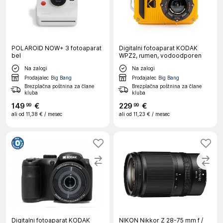
POLAROID NOW+ 3 fotoaparat
Digitalni fotoaparat KODAK
bel
WPZ2, rumen, vodoodporen
Na zalogi
Na zalogi
Prodajalec
Big Bang
Prodajalec
Big Bang
Brezplačna poštnina za člane
Brezplačna poštnina za člane
kluba
kluba
149
€
229
€
99
99
ali od
11,38 €
/ mesec
ali od
11,23 €
/ mesec
Digitalni fotoaparat KODAK
NIKON Nikkor Z 28-75 mm f /