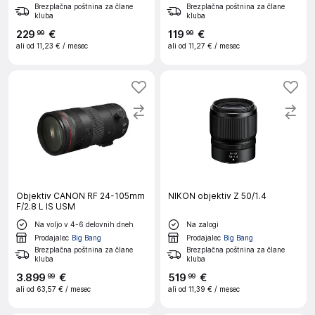
Brezplačna poštnina za člane
Brezplačna poštnina za člane
kluba
kluba
229
€
119
€
99
99
ali od
11,23 €
/ mesec
ali od
11,27 €
/ mesec
Objektiv CANON RF 24-105mm
NIKON objektiv Z 50/1.4
F/2.8 L IS USM
Na voljo v 4-6 delovnih dneh
Na zalogi
Prodajalec
Big Bang
Prodajalec
Big Bang
Brezplačna poštnina za člane
Brezplačna poštnina za člane
kluba
kluba
3
.
899
€
519
€
99
99
ali od
63,57 €
/ mesec
ali od
11,39 €
/ mesec