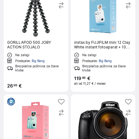
GORILLAPOD 500 JOBY
instax by FUJIFILM mini 12 Clay
ACTION STOJALO
White instant fotoaparat + 10
listov filma
Na zalogi
Na zalogi
Prodajalec
Big Bang
Prodajalec
Big Bang
Brezplačna poštnina za člane
Brezplačna poštnina za člane
kluba
kluba
119
€
99
ali od
11,27 €
/ mesec
26
€
99