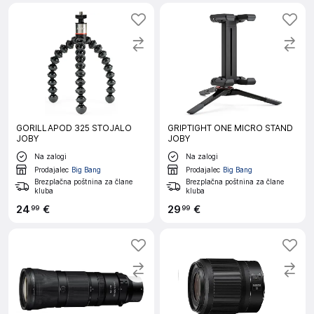
GORILLAPOD 325 STOJALO
GRIPTIGHT ONE MICRO STAND
JOBY
JOBY
Na zalogi
Na zalogi
Prodajalec
Big Bang
Prodajalec
Big Bang
Brezplačna poštnina za člane
Brezplačna poštnina za člane
kluba
kluba
24
€
29
€
99
99