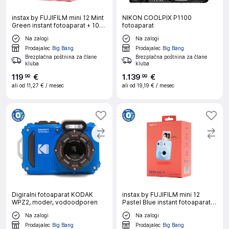
instax by FUJIFILM mini 12 Mint
NIKON COOLPIX P1100
Green instant fotoaparat + 10
fotoaparat
listov filma
Na zalogi
Na zalogi
Prodajalec
Big Bang
Prodajalec
Big Bang
Brezplačna poštnina za člane
Brezplačna poštnina za člane
kluba
kluba
119
€
1
.
139
€
99
99
ali od
11,27 €
/ mesec
ali od
19,19 €
/ mesec
Digiralni fotoaparat KODAK
instax by FUJIFILM mini 12
WPZ2, moder, vodoodporen
Pastel Blue instant fotoaparat +
10 listov filma
Na zalogi
Na zalogi
Prodajalec
Big Bang
Prodajalec
Big Bang