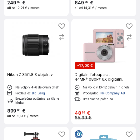
249
€
849
€
99
99
ali od
12,21 €
/ mesec
ali od
14,31 €
/ mesec
-
17,00 €
Nikon Z 35/1.8 S objektiv
Digitalni fotoaparat
44MP/1080P/16X digitalni
zoom/dopolnjujoča svetloba
Na voljo v 4-6 delovnih dneh
Na voljo v 10-12 delovnih dneh
Pink
Prodajalec
Big Bang
Prodajalec
INF Company AB
Brezplačna poštnina za člane
Brezplačna poštnina
kluba
899
€
00
48
€
99
ali od
15,13 €
/ mesec
65,99 €