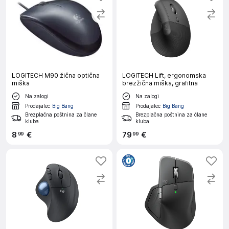
LOGITECH M90 žična optična
LOGITECH Lift, ergonomska
miška
brezžična miška, grafitna
Na zalogi
Na zalogi
Prodajalec
Big Bang
Prodajalec
Big Bang
Brezplačna poštnina za člane
Brezplačna poštnina za člane
kluba
kluba
8
€
79
€
99
99