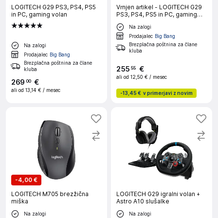
LOGITECH G29 PS3, PS4, PS5
Vrnjen artikel - LOGITECH G29
in PC, gaming volan
PS3, PS4, PS5 in PC, gaming
volan
Na zalogi
Prodajalec
Big Bang
Brezplačna poštnina za člane
Na zalogi
kluba
Prodajalec
Big Bang
Brezplačna poštnina za člane
255
€
55
kluba
ali od
12,50 €
/ mesec
269
€
00
ali od
13,14 €
/ mesec
-
13,45 €
v primerjavi z novim
-
4,00 €
LOGITECH M705 brezžična
LOGITECH G29 igralni volan +
miška
Astro A10 slušalke
Na zalogi
Na zalogi