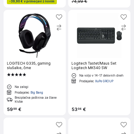
74,99 €
-
39,90 €
v primerjavi z novim
LOGITECH G335, gaming
Logitech Tastet/Maus Set
slušalke, črne
Logitech MK540 SW
Na voljo v 14-17 delovnih dneh
Prodajalec
XuPe GROUP
Na zalogi
Prodajalec
Big Bang
Brezplačna poštnina za člane
kluba
59
€
53
€
99
94