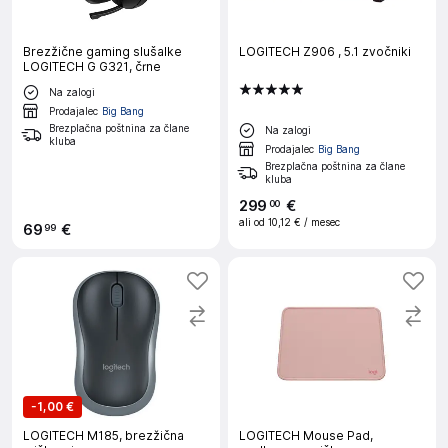
Brezžične gaming slušalke
LOGITECH Z906 , 5.1 zvočniki
LOGITECH G G321, črne
Na zalogi
Prodajalec
Big Bang
Brezplačna poštnina za člane
Na zalogi
kluba
Prodajalec
Big Bang
Brezplačna poštnina za člane
kluba
299
€
00
ali od
10,12 €
/ mesec
69
€
99
-
1,00 €
LOGITECH M185, brezžična
LOGITECH Mouse Pad,