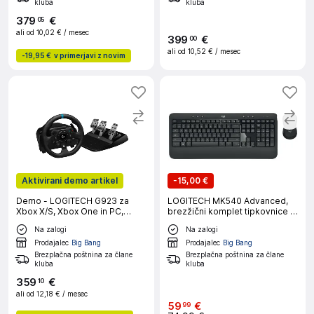
kluba
kluba
379
€
05
ali od
10,02 €
/ mesec
399
€
00
ali od
10,52 €
/ mesec
-
19,95 €
v primerjavi z novim
Aktivirani demo artikel
-
15,00 €
Demo - LOGITECH G923 za
LOGITECH MK540 Advanced,
Xbox X/S, Xbox One in PC,
brezžični komplet tipkovnice in
gaming volan
miške
Na zalogi
Na zalogi
Prodajalec
Big Bang
Prodajalec
Big Bang
Brezplačna poštnina za člane
Brezplačna poštnina za člane
kluba
kluba
359
€
10
ali od
12,18 €
/ mesec
59
€
99