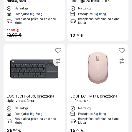
miška, siva
podloga za miško, roza
Na zalogi
Na zalogi
Prodajalec
Big Bang
Prodajalec
Big Bang
Brezplačna poštnina za člane
Brezplačna poštnina za člane
kluba
kluba
11
€
99
12,99 €
12
€
99
LOGITECH K400, brezžična
LOGITECH M171, brezžična
tipkovnica, črna
miška, roza
Na zalogi
Na zalogi
Prodajalec
Big Bang
Prodajalec
Big Bang
Brezplačna poštnina za člane
Brezplačna poštnina za člane
kluba
kluba
39
€
15
€
99
99