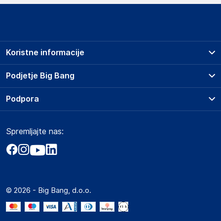
Koristne informacije
Prodajna mesta
Podjetje Big Bang
Splošni pogoji
O podjetju
Podpora
Storitve
Kontakti
Dostava, vnos in odvoz
Pogosta vprašanja
Družbena odgovornost
Načini plačila
Spremljajte nas:
Marketplace
Obvestila za javnost
Nakup na obroke
Kako oddati naročilo?
Akt o digitalnih storitvah
Zavarovanje izdelkov
Vračila in reklamacije
Prodaja podjetjem
Politika zasebnosti
Big Partner - distribucija
Spletni piškotki
© 2026 - Big Bang, d.o.o.
Marketplace za partnerje
Novosti
Interna varna linija za prijavo kršitev po ZZPRI