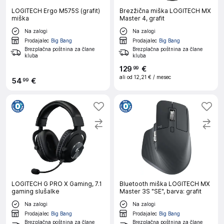
LOGITECH Ergo M575S (grafit)
Brezžična miška LOGITECH MX
miška
Master 4, grafit
Na zalogi
Na zalogi
Prodajalec
Big Bang
Prodajalec
Big Bang
Brezplačna poštnina za člane
Brezplačna poštnina za člane
kluba
kluba
129
€
99
ali od
12,21 €
/ mesec
54
€
99
LOGITECH G PRO X Gaming, 7.1
Bluetooth miška LOGITECH MX
gaming slušalke
Master 3S "SE", barva: grafit
Na zalogi
Na zalogi
Prodajalec
Big Bang
Prodajalec
Big Bang
Brezplačna poštnina za člane
Brezplačna poštnina za člane