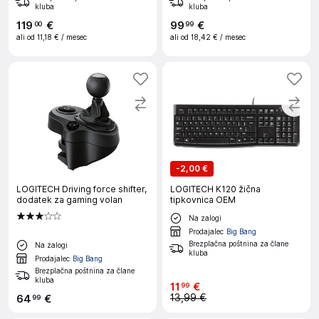
kluba
kluba
119
€
99
€
00
99
ali od
11,18 €
/ mesec
ali od
18,42 €
/ mesec
-
2,00 €
LOGITECH Driving force shifter,
LOGITECH K120 žična
dodatek za gaming volan
tipkovnica OEM
Na zalogi
Prodajalec
Big Bang
Brezplačna poštnina za člane
Na zalogi
kluba
Prodajalec
Big Bang
Brezplačna poštnina za člane
kluba
11
€
99
13,99 €
64
€
99