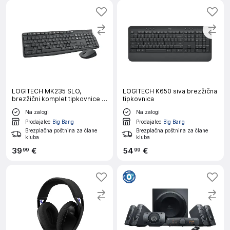
LOGITECH MK235 SLO,
LOGITECH K650 siva brezžična
brezžični komplet tipkovnice in
tipkovnica
miške
Na zalogi
Na zalogi
Prodajalec
Big Bang
Prodajalec
Big Bang
Brezplačna poštnina za člane
Brezplačna poštnina za člane
kluba
kluba
39
€
54
€
99
99