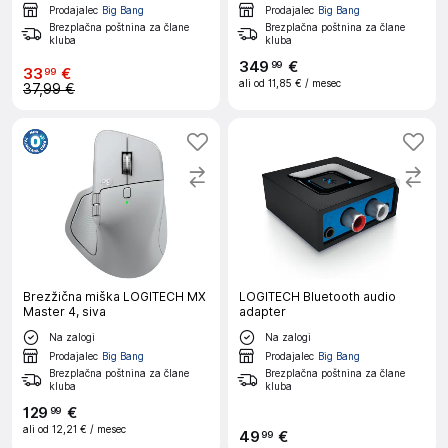
Prodajalec
Big Bang
Prodajalec
Big Bang
Brezplačna poštnina za člane
Brezplačna poštnina za člane
kluba
kluba
349
€
99
33
€
99
ali od
11,85 €
/ mesec
37,99 €
Brezžična miška LOGITECH MX
LOGITECH Bluetooth audio
Master 4, siva
adapter
Na zalogi
Na zalogi
Prodajalec
Big Bang
Prodajalec
Big Bang
Brezplačna poštnina za člane
Brezplačna poštnina za člane
kluba
kluba
129
€
99
ali od
12,21 €
/ mesec
49
€
99