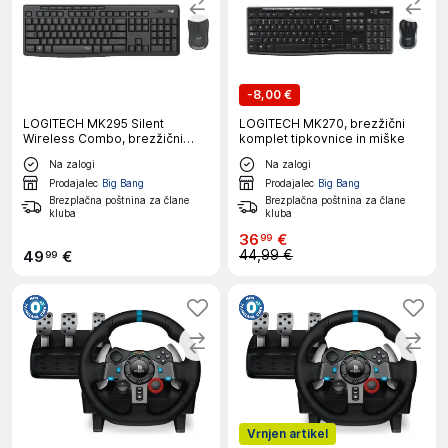
-
8,00 €
LOGITECH MK295 Silent
LOGITECH MK270, brezžični
Wireless Combo, brezžični
komplet tipkovnice in miške
komplet tipkovnice in miške,
Na zalogi
Na zalogi
grafitna
Prodajalec
Big Bang
Prodajalec
Big Bang
Brezplačna poštnina za člane
Brezplačna poštnina za člane
kluba
kluba
36
€
99
44,99 €
49
€
99
Vrnjen artikel