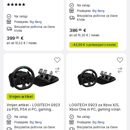
Na zalogi
Prodajalec
Big Bang
Brezplačna poštnina za člane
Na zalogi
kluba
Prodajalec
Big Bang
Brezplačna poštnina za člane
386
€
99
kluba
ali od
10,20 €
/ mesec
399
€
00
ali od
10,52 €
/ mesec
-
43,00 €
v primerjavi z novim
Vrnjen artikel
Vrnjen artikel - LOGITECH G923
LOGITECH G923 za Xbox X/S,
za PS5, PS4 in PC, gaming
Xbox One in PC, gaming volan
volan
Na zalogi
Na zalogi
Prodajalec
Big Bang
Prodajalec
Big Bang
Brezplačna poštnina za člane
Brezplačna poštnina za člane