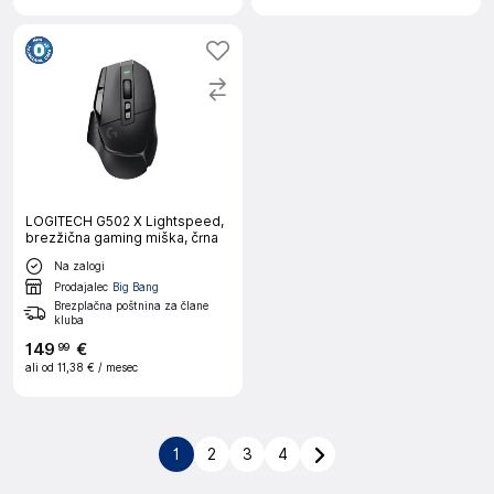
LOGITECH G502 X Lightspeed,
brezžična gaming miška, črna
Na zalogi
Prodajalec
Big Bang
Brezplačna poštnina za člane
kluba
149
€
99
ali od
11,38 €
/ mesec
1
2
3
4