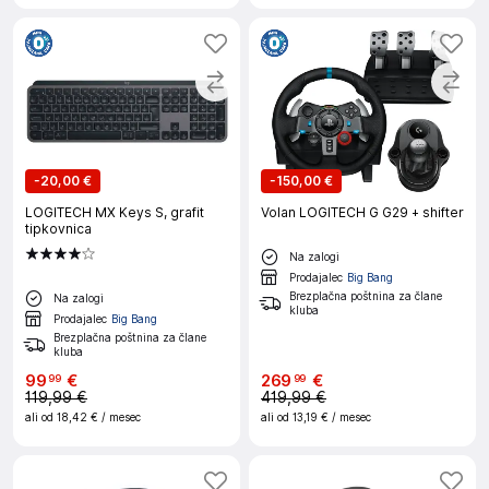
-
20,00 €
-
150,00 €
LOGITECH MX Keys S, grafit
Volan LOGITECH G G29 + shifter
tipkovnica
Na zalogi
Prodajalec
Big Bang
Brezplačna poštnina za člane
Na zalogi
kluba
Prodajalec
Big Bang
Brezplačna poštnina za člane
kluba
99
€
269
€
99
99
119,99 €
419,99 €
ali od
18,42 €
/ mesec
ali od
13,19 €
/ mesec