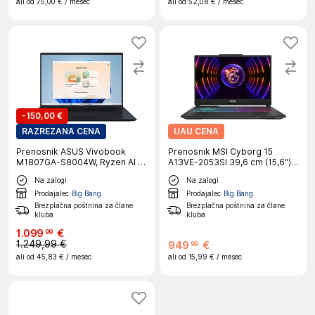
ali od
75,00 €
/ mesec
ali od
52,08 €
/ mesec
-
150,00 €
RAZREZANA CENA
UAU CENA
Prenosnik ASUS Vivobook
Prenosnik MSI Cyborg 15
M1807GA-S8004W, Ryzen AI 7
A13VE-2053SI 39,6 cm (15,6"),
445, 45,72 cm (18"), 32 GB RAM,
144 Hz, i5-13420H, RTX 4050,
Na zalogi
Na zalogi
1 TB SSD, W11H
16 GB RAM, 512 GB SSD,
W11H|Gaming
Prodajalec
Big Bang
Prodajalec
Big Bang
Brezplačna poštnina za člane
Brezplačna poštnina za člane
kluba
kluba
1
.
099
€
99
1.249,99 €
949
€
99
ali od
45,83 €
/ mesec
ali od
15,99 €
/ mesec