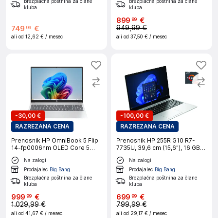
Brezplačna poštnina za člane
Brezplačna poštnina za člane
kluba
kluba
899
€
99
949,99 €
749
€
99
ali od
12,62 €
/ mesec
ali od
37,50 €
/ mesec
-
30,00 €
-
100,00 €
RAZREZANA CENA
RAZREZANA CENA
Prenosnik HP OmniBook 5 Flip
Prenosnik HP 255R G10 R7-
14-fp0006nm OLED Core 5
7735U, 39,6 cm (15,6"), 16 GB
120U, 16 GB RAM, 1 TB SSD,
RAM, 512 GB SSD, W11H
Na zalogi
Na zalogi
W11H, Silver
Prodajalec
Big Bang
Prodajalec
Big Bang
Brezplačna poštnina za člane
Brezplačna poštnina za člane
kluba
kluba
999
€
699
€
99
99
1.029,99 €
799,99 €
ali od
41,67 €
/ mesec
ali od
29,17 €
/ mesec