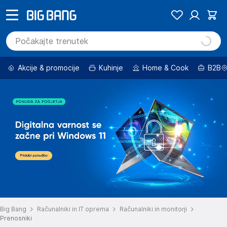
Akcije & promocije
Kuhinje
Home & Cook
B2B
Big Bang
Računalniki in IT oprema
Računalniki in monitorji
Prenosniki