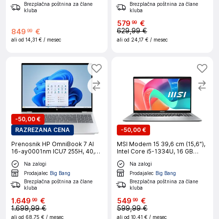
Brezplačna poštnina za člane
Brezplačna poštnina za člane
kluba
kluba
579
€
99
629,99 €
849
€
99
ali od
14,31 €
/ mesec
ali od
24,17 €
/ mesec
-
50,00 €
RAZREZANA CENA
-
50,00 €
Prenosnik HP OmniBook 7 AI
MSI Modern 15 39,6 cm (15,6"),
16-ay0001nm ICU7 255H, 40,6
Intel Core i5-1334U, 16 GB
cm (16"), 32 GB RAM, 2 TB SSD,
RAM, 512 GB SSD, W11H siv
Na zalogi
Na zalogi
W11P, srebrn
prenosni računalnik
Prodajalec
Big Bang
Prodajalec
Big Bang
Brezplačna poštnina za člane
Brezplačna poštnina za člane
kluba
kluba
1
.
649
€
549
€
99
99
1.699,99 €
599,99 €
ali od
68,75 €
/ mesec
ali od
10,41 €
/ mesec