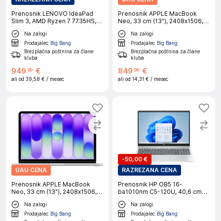
Prenosnik LENOVO IdeaPad
Prenosnik APPLE MacBook
Slim 3, AMD Ryzen 7 7735HS,
Neo, 33 cm (13"), 2408x1506,
38 cm (15"), WQXGA OLED, 16
IPS, A18 Pro (6/5), 8 GB RAM,
Na zalogi
Na zalogi
GB RAM, 1 TB SSD, W11H, siv
512 GB SSD, Touch ID, Blush,
macOS, CRO
Prodajalec
Big Bang
Prodajalec
Big Bang
Brezplačna poštnina za člane
Brezplačna poštnina za člane
kluba
kluba
949
€
849
€
99
99
ali od
39,58 €
/ mesec
ali od
14,31 €
/ mesec
-
50,00 €
UAU CENA
RAZREZANA CENA
Prenosnik APPLE MacBook
Prenosnik HP OB5 16-
Neo, 33 cm (13"), 2408x1506,
ba1010nm C5-120U, 40,6 cm
IPS, A18 Pro (6/5), 8 GB RAM,
(16"), 16 GB RAM, 1 TB SSD,
Na zalogi
Na zalogi
256 GB SSD, Silver, macOS,
W11H, srebrn
CRO
Prodajalec
Big Bang
Prodajalec
Big Bang