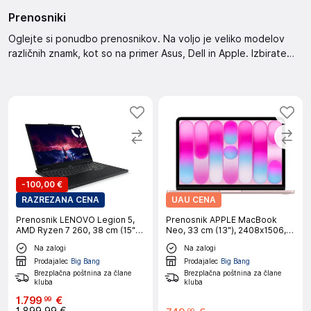
Prenosniki
Oglejte si ponudbo prenosnikov. Na voljo je veliko modelov
različnih znamk, kot so na primer Asus, Dell in Apple. Izbirate
lahko med različnimi funkcijami, vključno z velikostjo zaslona,
vrsto procesorja, zmogljivostjo pomnilnika ter vrsto grafične
kartice. Izberite prenosnik po vaših željah.
-
100,00 €
RAZREZANA CENA
UAU CENA
Prenosnik LENOVO Legion 5,
Prenosnik APPLE MacBook
AMD Ryzen 7 260, 38 cm (15"),
Neo, 33 cm (13"), 2408x1506,
OLED WQXGA, 32 GB RAM, 1 TB
IPS, A18 Pro (6/5), 8 GB RAM,
Na zalogi
Na zalogi
SSD, NVIDIA GeForce RTX
256 GB SSD, Blush, macOS,
5060, W11H, črn
CRO
Prodajalec
Big Bang
Prodajalec
Big Bang
Brezplačna poštnina za člane
Brezplačna poštnina za člane
kluba
kluba
1
.
799
€
99
99