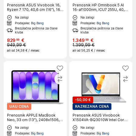
Prenosnik ASUS Vivobook 16,
Prenosnik HP Omnibook 5 AI
Ryzen 7 170, 40,6 cm (16"), 16
16-af1000nm, ICU7 255U, 40,6
GB RAM, 1 TB SSD, W11H
cm (16"), 32 GB RAM, 1 TB SSD,
Na zalogi
Na zalogi
(M1605NAQ-SH162W)
W11H, srebrn
Prodajalec
Big Bang
Prodajalec
Big Bang
Brezplačna poštnina za člane
Brezplačna poštnina za člane
kluba
kluba
829
€
1
.
349
€
99
99
949,99 €
1.399,99 €
ali od
34,58 €
/ mesec
ali od
56,25 €
/ mesec
-
50,00 €
UAU CENA
RAZREZANA CENA
Prenosnik APPLE MacBook
Prenosnik ASUS Vivobook
Neo, 33 cm (13"), 2408x1506,
X1504VA-BQ3010W Intel Core
IPS, A18 Pro (6/5), 8 GB RAM,
5 120U/39,6 cm
Na zalogi
Na zalogi
512 GB SSD, Touch ID, Silver,
(15,6")/16GB/512GB/W11H
macOS, CRO
Prodajalec
Big Bang
Prodajalec
Big Bang