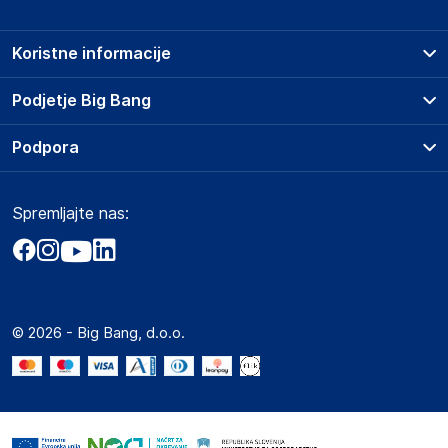
Koristne informacije
Prodajna mesta
Podjetje Big Bang
Splošni pogoji
O podjetju
Podpora
Storitve
Kontakti
Dostava, vnos in odvoz
Pogosta vprašanja
Družbena odgovornost
Načini plačila
Spremljajte nas:
Marketplace
Obvestila za javnost
Nakup na obroke
Kako oddati naročilo?
Akt o digitalnih storitvah
Zavarovanje izdelkov
Vračila in reklamacije
Prodaja podjetjem
Politika zasebnosti
Big Partner - distribucija
Spletni piškotki
© 2026 - Big Bang, d.o.o.
Marketplace za partnerje
Novosti
Interna varna linija za prijavo kršitev po ZZPRI
Zaposlitev