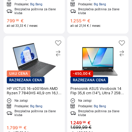
Prodajalec
Big Bang
Prodajalec
Big Bang
Brezplačna poštnina za člane
Brezplačna poštnina za člane
kluba
kluba
799
€
1
.
255
€
99
49
ali od
33,33 €
/ mesec
ali od
21,14 €
/ mesec
UAU CENA
-
450,00 €
RAZREZANA CENA
RAZREZANA CENA
HP VICTUS 16-s0016nm AMD
Prenosnik ASUS Vivobook 14
Ryzen 7 7840HS 40,9 cm 16,1''
Flip 35,6 cm (14"), Ultra 7 258V,
QHD AG 32GB 1TB PCIe RTX
32 GB RAM, 1 TB SSD, W11H
Na zalogi
Na zalogi
4070 8GB W11H prenosni
računalnik
Prodajalec
Big Bang
Prodajalec
Big Bang
Brezplačna poštnina za člane
Brezplačna poštnina za člane
kluba
kluba
1
.
249
€
99
1.699,99 €
1
.
799
€
99