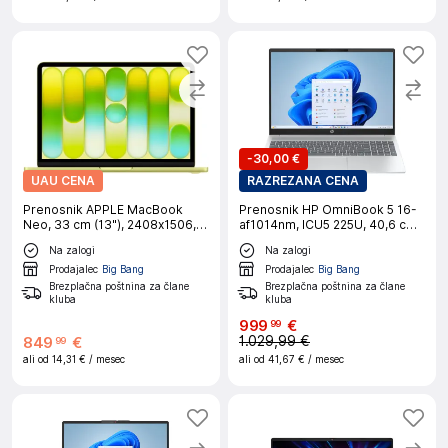
-
30,00 €
UAU CENA
RAZREZANA CENA
Prenosnik APPLE MacBook
Prenosnik HP OmniBook 5 16-
Neo, 33 cm (13"), 2408x1506,
af1014nm, ICU5 225U, 40,6 cm
IPS, A18 Pro (6/5), 8 GB RAM,
(16"), 16 GB RAM, 1 TB SSD,
Na zalogi
Na zalogi
512 GB SSD, Touch ID, Citrus,
W11H, srebrn
macOS, CRO
Prodajalec
Big Bang
Prodajalec
Big Bang
Brezplačna poštnina za člane
Brezplačna poštnina za člane
kluba
kluba
999
€
99
1.029,99 €
849
€
99
ali od
14,31 €
/ mesec
ali od
41,67 €
/ mesec