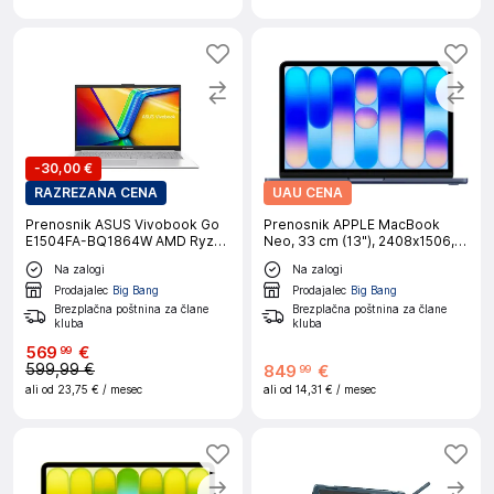
-
30,00 €
RAZREZANA CENA
UAU CENA
Prenosnik ASUS Vivobook Go
Prenosnik APPLE MacBook
E1504FA-BQ1864W AMD Ryzen
Neo, 33 cm (13"), 2408x1506,
5 7520U/39,6 cm
IPS, A18 Pro (6/5), 8 GB RAM,
Na zalogi
Na zalogi
(15,6")/16GB/512GB/W11H
512 GB SSD, Touch ID, Indigo,
macOS, CRO
Prodajalec
Big Bang
Prodajalec
Big Bang
Brezplačna poštnina za člane
Brezplačna poštnina za člane
kluba
kluba
569
€
99
599,99 €
849
€
99
ali od
23,75 €
/ mesec
ali od
14,31 €
/ mesec