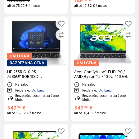
1.899,99 €
749
€
ali od
75,00 €
/ mesec
ali od
12,62 €
/ mesec
UAU CENA
RAZREZANA CENA
UAU CENA
HP 255R G10 R5-
Acer ComfyView™ FHD IPS /
7535U/16GB/SSD
AMD Ryzen™ 5 7430U / 16 GB
512GB/15,6''FHD IPS/W11Home
DDR4 RAM / 1024 GB PCIe
Na zalogi
Na zalogi
Gen3 SSD / AMD Radeon™
Graphics / Windows 11 Home
Prodajalec
Big Bang
Prodajalec
Big Bang
(64 Bit) / Light Silver
Brezplačna poštnina za člane
Brezplačna poštnina za člane
kluba
kluba
549
€
549
€
99
99
ali od
22,92 €
/ mesec
ali od
10,41 €
/ mesec