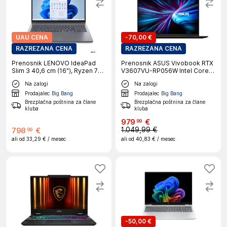
UAU CENA
-
70,00 €
RAZREZANA CENA
RAZREZANA CENA
Prenosnik LENOVO IdeaPad
Prenosnik ASUS Vivobook RTX
Slim 3 40,6 cm (16"), Ryzen 7
V3607VU-RP056W Intel Core 5
170, 16 GB RAM, 1 TB SSD, UMA,
210H /40,6 cm
Na zalogi
Na zalogi
W11H, brez napajalnika
(16")/16GB/1TB/4050/W11H
Prodajalec
Big Bang
Prodajalec
Big Bang
Brezplačna poštnina za člane
Brezplačna poštnina za člane
kluba
kluba
979
€
99
1.049,99 €
798
€
99
ali od
33,29 €
/ mesec
ali od
40,83 €
/ mesec
-
50,00 €