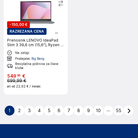
-
150,00 €
RAZREZANA CENA
Prenosnik LENOVO IdeaPad
Slim 3 39,6 cm (15,6"), Ryzen 5
40, 16 GB RAM, 512 GB SSD,
Na zalogi
UMA, W11H
Prodajalec
Big Bang
Brezplačna poštnina za člane
kluba
549
€
99
699,99 €
ali od
22,92 €
/ mesec
...
1
2
3
4
5
6
7
8
9
10
55