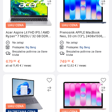
UAU CENA
UAU CENA
Acer Aspire Lit FHD IPS / AMD
Prenosnik APPLE MacBook
Ryzen™ 7 5825U / 32 GB DDR4
Neo, 33 cm (13"), 2408x1506,
RAM / 1024 GB PCIe Gen3 SSD
IPS, A18 Pro (6/5), 8 GB RAM,
Na zalogi
Na zalogi
/ AMD Radeon™ Graphics /
256 GB SSD, Indigo, macOS,
Windows 11 Home (64 Bit) /
CRO
Prodajalec
Big Bang
Prodajalec
Big Bang
Light Silver
Brezplačna poštnina za člane
Brezplačna poštnina za člane
kluba
kluba
679
€
749
€
99
99
ali od
11,45 €
/ mesec
ali od
12,62 €
/ mesec
UAU CENA
RAZREZANA CENA
UAU CENA