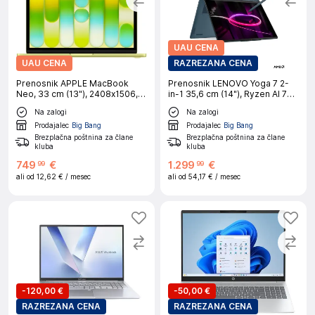
UAU CENA
UAU CENA
RAZREZANA CENA
Prenosnik APPLE MacBook
Prenosnik LENOVO Yoga 7 2-
Neo, 33 cm (13"), 2408x1506,
in-1 35,6 cm (14"), Ryzen AI 7
IPS, A18 Pro (6/5), 8 GB RAM,
445, 32 GB RAM, 1 TB SSD,
Na zalogi
Na zalogi
256 GB SSD, Citrus, macOS,
UMA, W11H|Oblikovanje
CRO
Prodajalec
Big Bang
Prodajalec
Big Bang
Brezplačna poštnina za člane
Brezplačna poštnina za člane
kluba
kluba
749
€
1
.
299
€
99
99
ali od
12,62 €
/ mesec
ali od
54,17 €
/ mesec
-
120,00 €
-
50,00 €
RAZREZANA CENA
RAZREZANA CENA