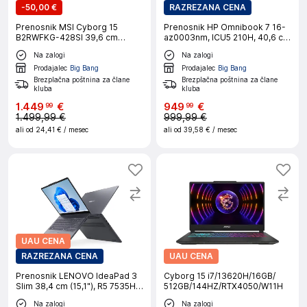
-
50,00 €
RAZREZANA CENA
Prenosnik MSI Cyborg 15
Prenosnik HP Omnibook 7 16-
B2RWFKG-428SI 39,6 cm
az0003nm, ICU5 210H, 40,6 cm
(15,6"), 144 Hz, Core 7, RTX
(16"), 16 GB DDR5, 512 GB SSD,
Na zalogi
Na zalogi
5060, 32 GB RAM, 1 TB SSD,
W11P, srebrn
W11H|Gaming
Prodajalec
Big Bang
Prodajalec
Big Bang
Brezplačna poštnina za člane
Brezplačna poštnina za člane
kluba
kluba
1
.
449
€
949
€
99
99
1.499,99 €
999,99 €
ali od
24,41 €
/ mesec
ali od
39,58 €
/ mesec
UAU CENA
RAZREZANA CENA
UAU CENA
Prenosnik LENOVO IdeaPad 3
Cyborg 15 i7/13620H/16GB/
Slim 38,4 cm (15,1"), R5 7535HS,
512GB/144HZ/RTX4050/W11H
24 GB RAM, 1 TB SSD, W11H
Na zalogi
Na zalogi